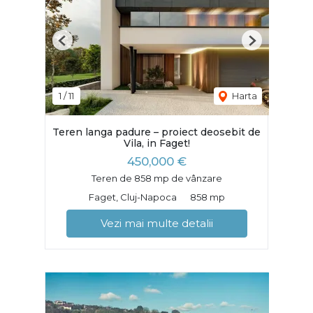
Previous
Next
1
/
11
Harta
Teren langa padure – proiect deosebit de
Vila, in Faget!
450,000 €
Teren de 858 mp de vânzare
Faget, Cluj-Napoca
858 mp
Vezi mai multe detalii