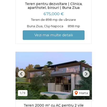
Teren pentru dezvoltare | Clinica,
aparthotel, birouri | Buna Ziua
675,000 €
Teren de 898 mp de vânzare
Buna Ziua, Cluj-Napoca
898 mp
Vezi mai multe detalii
Previous
Next
1
/
9
Harta
Teren 2000 m² cu AC pentru 2 vile