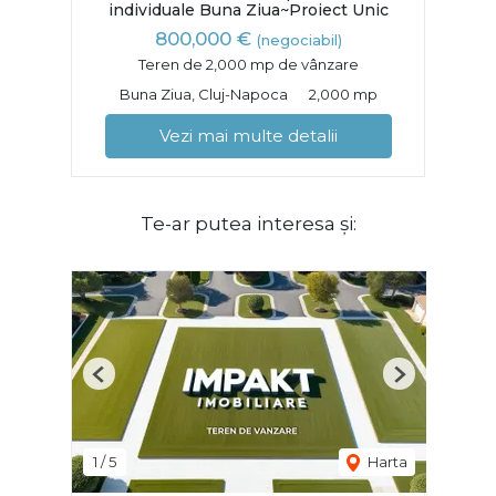
individuale Buna Ziua~Proiect Unic
800,000 €
(negociabil)
Teren de 2,000 mp de vânzare
Buna Ziua, Cluj-Napoca
2,000 mp
Vezi mai multe detalii
Te-ar putea interesa și:
Previous
Next
1
/
5
Harta