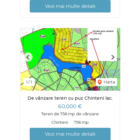
Vezi mai multe detalii
Previous
Next
1
/
1
Harta
De vânzare teren cu puz Chinteni lac.
60,000 €
Teren de 756 mp de vânzare
Chinteni
756 mp
Vezi mai multe detalii