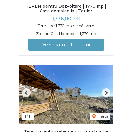
TEREN pentru Dezvoltare | 1770 mp |
Casa demolabila | Zorilor
1,336,000 €
Teren de 1,770 mp de vânzare
Zorilor, Cluj-Napoca
1,770 mp
Vezi mai multe detalii
Previous
Next
1
/
11
Harta
Teren cu autorizatie pentru constructie