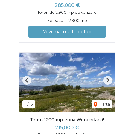
285,000 €
Teren de 2,900 mp de vânzare
Feleacu
2,900 mp
Vezi mai multe detalii
Previous
Next
1
/
15
Harta
Teren 1200 mp, zona Wonderland!
215,000 €