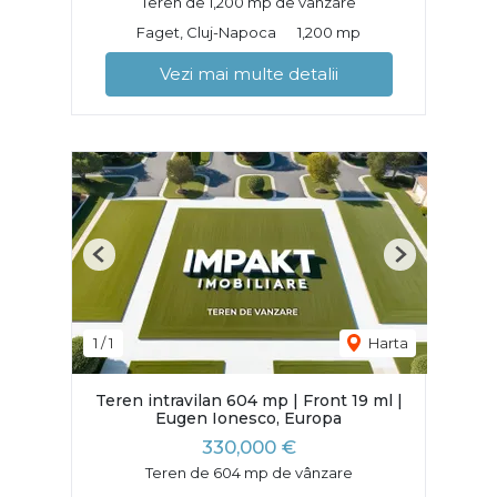
Teren de 1,200 mp de vânzare
Faget, Cluj-Napoca
1,200 mp
Vezi mai multe detalii
Previous
Next
1
/
1
Harta
Teren intravilan 604 mp | Front 19 ml |
Eugen Ionesco, Europa
330,000 €
Teren de 604 mp de vânzare