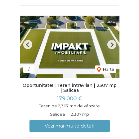
Previous
Next
1
/
1
Harta
Oportunitate! | Teren intravilan | 2307 mp
| Salicea
179,000 €
Teren de 2,307 mp de vânzare
Salicea
2,307 mp
Vezi mai multe detalii