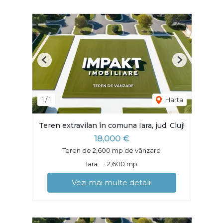
Previous
Next
1
/
1
Harta
Teren extravilan în comuna Iara, jud. Cluj!
18,000 €
Teren de 2,600 mp de vânzare
Iara
2,600 mp
Vezi mai multe detalii