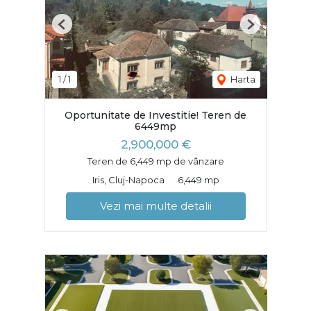
Previous
Next
1
/
1
Harta
Oportunitate de Investitie! Teren de
6449mp
2,900,000 €
Teren de 6,449 mp de vânzare
Iris, Cluj-Napoca
6,449 mp
Vezi mai multe detalii