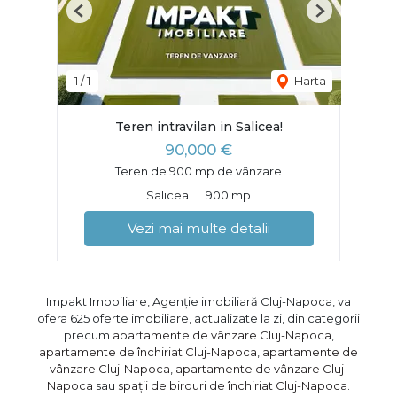
Previous
Next
1
/
1
Harta
Teren intravilan in Salicea!
90,000 €
Teren de 900 mp de vânzare
Salicea
900 mp
Vezi mai multe detalii
Impakt Imobiliare, Agenție imobiliară Cluj-Napoca, va
ofera 625 oferte imobiliare, actualizate la zi, din categorii
precum
apartamente de vânzare Cluj-Napoca
,
apartamente de închiriat Cluj-Napoca
,
apartamente de
vânzare Cluj-Napoca
,
apartamente de vânzare Cluj-
Napoca
sau
spații de birouri de închiriat Cluj-Napoca
.