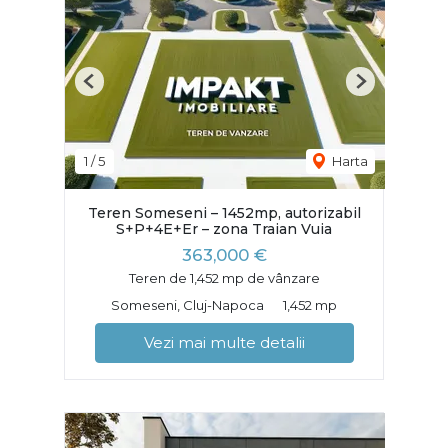
Previous
Next
1
/
5
Harta
Teren Someseni – 1452mp, autorizabil
S+P+4E+Er – zona Traian Vuia
363,000 €
Teren de 1,452 mp de vânzare
Someseni, Cluj-Napoca
1,452 mp
Vezi mai multe detalii