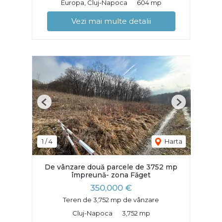
Europa, Cluj-Napoca
604 mp
Vezi mai multe detalii
Previous
Next
1
/
4
Harta
De vânzare două parcele de 3752 mp
împreună- zona Făget
350,000 €
Teren de 3,752 mp de vânzare
Cluj-Napoca
3,752 mp