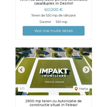
casa/duplex in Dezmir!
60,000 €
Teren de 530 mp de vânzare
Dezmir
530 mp
Vezi mai multe detalii
Previous
Next
1
/
1
Harta
2900 mp teren cu Autorizatie de
constructie situat in Feleac!