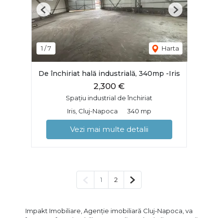
Previous
Next
1
/
7
Harta
De închiriat hală industrială, 340mp -Iris
2,300 €
Spațiu industrial de închiriat
Iris, Cluj-Napoca
340 mp
Vezi mai multe detalii
Pagina anterioară
Pagina următoare
1
2
Impakt Imobiliare, Agenție imobiliară Cluj-Napoca, va