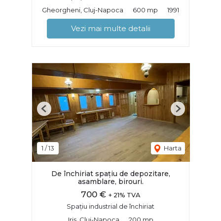
Gheorgheni, Cluj-Napoca
600 mp
1991
Vezi mai multe detalii
Previous
Next
1
/
13
Harta
De închiriat spațiu de depozitare,
asamblare, birouri.
700 €
+ 21% TVA
Spațiu industrial de închiriat
Iris, Cluj-Napoca
200 mp