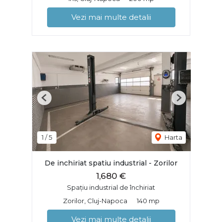
Vezi mai multe detalii
Previous
Next
1
/
5
Harta
De inchiriat spatiu industrial - Zorilor
1,680 €
Spațiu industrial de închiriat
Zorilor, Cluj-Napoca
140 mp
Vezi mai multe detalii