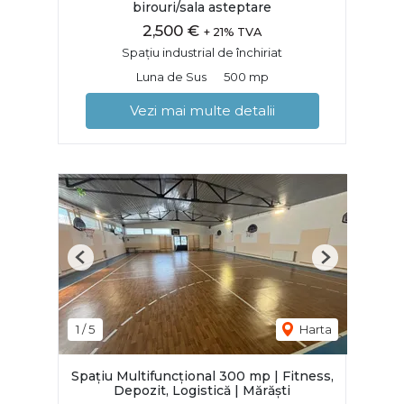
birouri/sala asteptare
2,500 €
+ 21% TVA
Spațiu industrial de închiriat
Luna de Sus
500 mp
Vezi mai multe detalii
Previous
Next
1
/
5
Harta
Spațiu Multifuncțional 300 mp | Fitness,
Depozit, Logistică | Mărăști