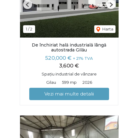
Previous
Next
1
/
2
Harta
De închiriat hală industrială lângă
autostrada Gilău
520,000 €
+ 21% TVA
3,600 €
Spațiu industrial de vânzare
Gilau
599 mp
2026
Vezi mai multe detalii