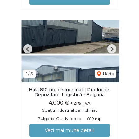
Previous
Next
1
/
3
Harta
Hala 810 mp de închiriat | Producție,
Depozitare, Logistică - Bulgaria
4,000 €
+ 21% TVA
Spațiu industrial de închiriat
Bulgaria, Cluj-Napoca
810 mp
Vezi mai multe detalii