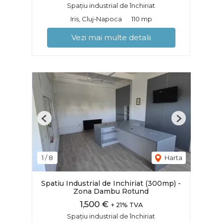
Spațiu industrial de închiriat
Iris, Cluj-Napoca
110 mp
Vezi mai multe detalii
Previous
Next
1
/
8
Harta
Spatiu Industrial de Inchiriat (300mp) -
Zona Dambu Rotund
1,500 €
+ 21% TVA
Spațiu industrial de închiriat