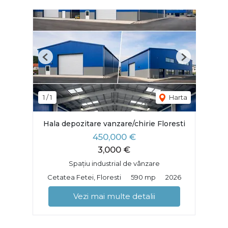
Previous
Next
1
/
1
Harta
Hala depozitare vanzare/chirie Floresti
450,000 €
3,000 €
Spațiu industrial de vânzare
Cetatea Fetei, Floresti
590 mp
2026
Vezi mai multe detalii