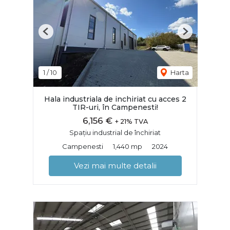
Previous
Next
1
/
10
Harta
Hala industriala de inchiriat cu acces 2
TIR-uri, în Campenesti!
6,156 €
+ 21% TVA
Spațiu industrial de închiriat
Campenesti
1,440 mp
2024
Vezi mai multe detalii