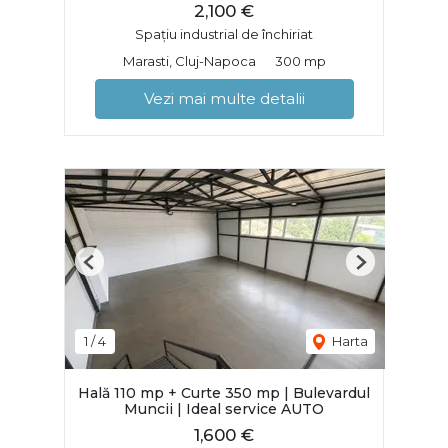
2,100 €
Spațiu industrial de închiriat
Marasti, Cluj-Napoca
300 mp
Vezi mai multe detalii
Previous
Next
1
/
4
Harta
Hală 110 mp + Curte 350 mp | Bulevardul
Muncii | Ideal service AUTO
1,600 €