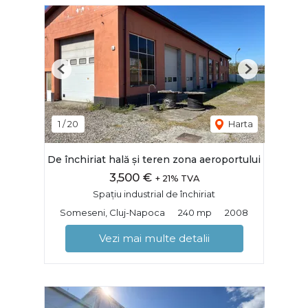
Previous
Next
1
/
20
Harta
De închiriat hală și teren zona aeroportului
3,500 €
+ 21% TVA
Spațiu industrial de închiriat
Someseni, Cluj-Napoca
240 mp
2008
Vezi mai multe detalii