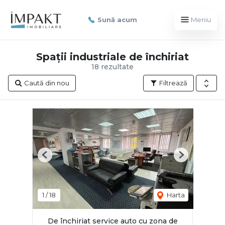
Sună acum
Meniu
Spații industriale de închiriat
18 rezultate
Caută din nou
Filtrează
Previous
Next
1
/
18
Harta
De închiriat service auto cu zona de