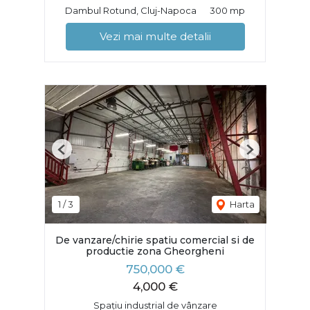
Dambul Rotund, Cluj-Napoca
300 mp
Vezi mai multe detalii
Previous
Next
1
/
3
Harta
De vanzare/chirie spatiu comercial si de
productie zona Gheorgheni
750,000 €
4,000 €
Spațiu industrial de vânzare