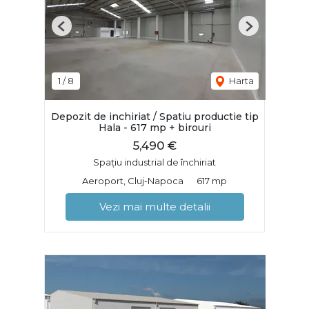
Previous
Next
1
/
8
Harta
Depozit de inchiriat / Spatiu productie tip
Hala - 617 mp + birouri
5,490 €
Spațiu industrial de închiriat
Aeroport, Cluj-Napoca
617 mp
Vezi mai multe detalii