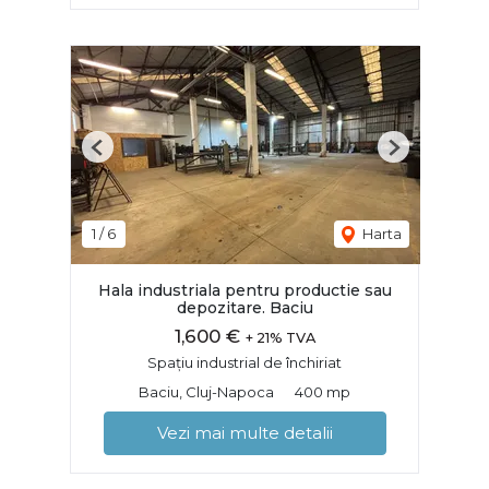
Previous
Next
1
/
6
Harta
Hala industriala pentru productie sau
depozitare. Baciu
1,600 €
+ 21% TVA
Spațiu industrial de închiriat
Baciu, Cluj-Napoca
400 mp
Vezi mai multe detalii