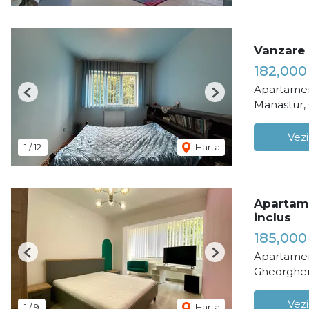
Vanzare 
182,00
Apartamen
Previous
Next
Manastur,
Vezi
1
/
12
Harta
Apartame
inclus
185,00
Apartamen
Previous
Next
Gheorghen
Vezi
1
/
9
Harta