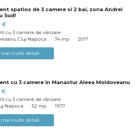
nt spatios de 3 camere si 2 bai, zona Andrei
u Sud!
 €
t cu 3 camere de vânzare
resanu, Cluj-Napoca
74 mp
2017
 mai multe detalii
ent cu 3 camere in Manastur Aleea Moldoveanu
 €
t cu 3 camere de vânzare
luj-Napoca
52 mp
1977
 mai multe detalii