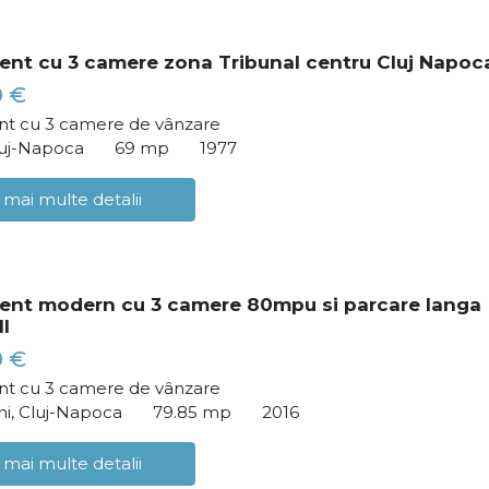
nt cu 3 camere zona Tribunal centru Cluj Napoc
0 €
t cu 3 camere de vânzare
luj-Napoca
69 mp
1977
 mai multe detalii
ent modern cu 3 camere 80mpu si parcare langa
ll
0 €
t cu 3 camere de vânzare
i, Cluj-Napoca
79.85 mp
2016
 mai multe detalii