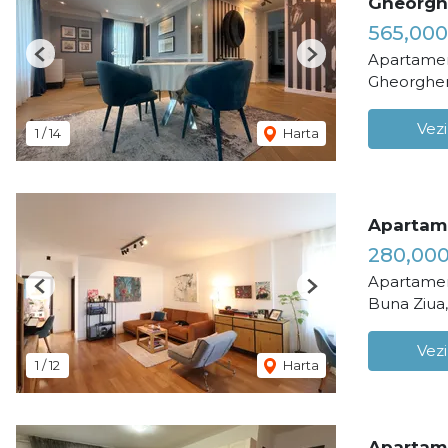
Gheorgh
565,000
Apartamen
Previous
Next
Gheorghen
Vezi
1
/
14
Harta
Apartame
280,00
Apartamen
Previous
Next
Buna Ziua
Vezi
1
/
12
Harta
Apartame