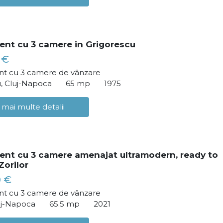
nt cu 3 camere in Grigorescu
 €
t cu 3 camere de vânzare
, Cluj-Napoca
65 mp
1975
 mai multe detalii
nt cu 3 camere amenajat ultramodern, ready to
Zorilor
0 €
t cu 3 camere de vânzare
luj-Napoca
65.5 mp
2021