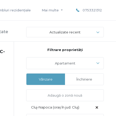
bluri rezidențiale
Mai multe
0753321312
tate
Actualizate recent
Filtrare proprietăți
C-
Apartament
Vânzare
Închiriere
Cluj-Napoca (oraș în jud. Cluj)