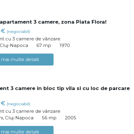
apartament 3 camere, zona Piata Flora!
0 €
(negociabil)
t cu 3 camere de vânzare
 Cluj-Napoca
67 mp
1970
 mai multe detalii
nt 3 camere in bloc tip vila si cu loc de parcare
0 €
(negociabil)
t cu 3 camere de vânzare
i, Cluj-Napoca
56 mp
2005
 mai multe detalii