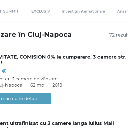
T SUMMIT
EXCLUSIV
Investiții internaționale
Ansam
zare în Cluj-Napoca
72 rezul
ITATE, COMISION 0% la cumparare, 3 camere str. 
!
 €
t cu 3 camere de vânzare
luj-Napoca
62 mp
2018
 mai multe detalii
nt ultrafinisat cu 3 camere langa Iulius Mall