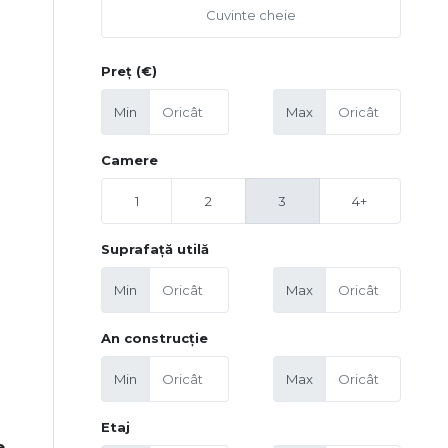
Preț (€)
Min
Max
Camere
1
2
3
4+
Suprafață utilă
Min
Max
An construcție
Min
Max
Etaj
e