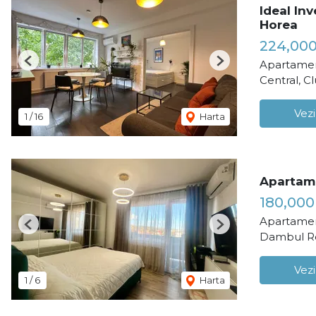
Ideal In
Horea
224,00
Apartamen
Previous
Next
Central, C
Vezi
1
/
16
Harta
Apartam
180,000
Apartamen
Previous
Next
Dambul Ro
Vezi
1
/
6
Harta