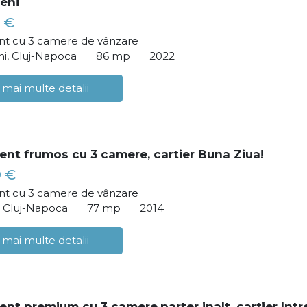
eni
 €
t cu 3 camere de vânzare
i, Cluj-Napoca
86 mp
2022
 mai multe detalii
nt frumos cu 3 camere, cartier Buna Ziua!
0 €
t cu 3 camere de vânzare
, Cluj-Napoca
77 mp
2014
 mai multe detalii
nt premium cu 3 camere,parter inalt, cartier Intr