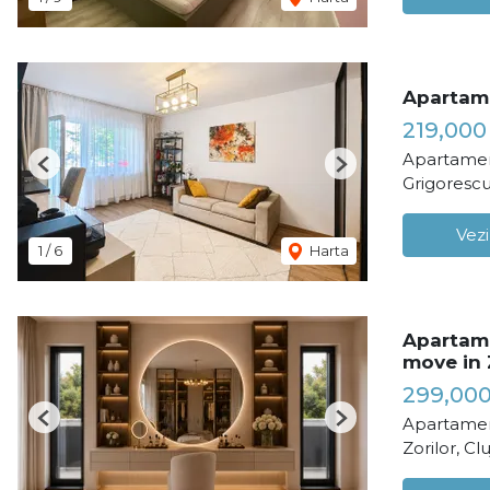
Apartame
219,000
Apartamen
Previous
Next
Grigorescu
Vezi
1
/
6
Harta
Apartame
move in 
299,00
Apartamen
Previous
Next
Zorilor, C