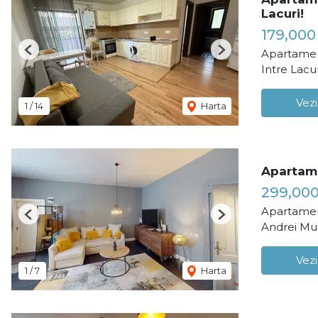
Lacuri!
179,00
Apartamen
Previous
Next
Intre Lacu
Vezi
1
/
14
Harta
Apartame
299,00
Apartamen
Previous
Next
Andrei Mu
Vezi
1
/
7
Harta