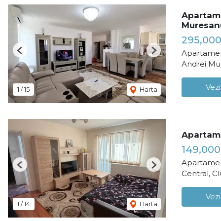
Apartame
Muresan
295,000
Apartamen
Previous
Next
Andrei Mu
Vezi
1
/
15
Harta
Apartam
149,000
Apartamen
Previous
Next
Central, C
Vezi
1
/
14
Harta