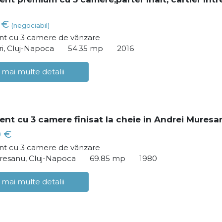
0 €
(negociabil)
t cu 3 camere de vânzare
ri, Cluj-Napoca
54.35 mp
2016
 mai multe detalii
nt cu 3 camere finisat la cheie in Andrei Muresa
0 €
t cu 3 camere de vânzare
resanu, Cluj-Napoca
69.85 mp
1980
 mai multe detalii