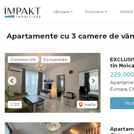
Vânzare
Închiriere
IMPAK
Apartamente cu 3 camere de vân
EXCLUSIV
Comision 0%
Exclusivitate
tin Noica
229,000
Apartamen
Previous
Next
Europa, C
Vezi
1
/
23
Harta
Apartame