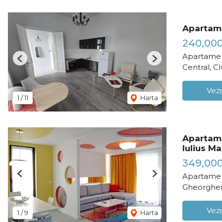
Apartame
240,00
Apartamen
Previous
Next
Central, C
Vezi
1
/
11
Harta
Apartam
Iulius Ma
349,00
Apartamen
Previous
Next
Gheorghen
Vezi
1
/
9
Harta