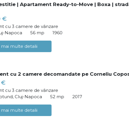
vestitie | Apartament Ready-to-Move | Boxa | strad
0 €
t cu 3 camere de vânzare
luj-Napoca
56 mp
1960
 mai multe detalii
ent cu 2 camere decomandate pe Corneliu Copo
 €
t cu 3 camere de vânzare
tund, Cluj-Napoca
52 mp
2017
 mai multe detalii