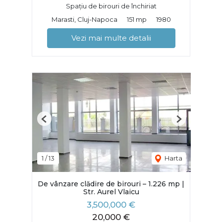
Spațiu de birouri de închiriat
Marasti, Cluj-Napoca
151 mp
1980
Vezi mai multe detalii
Previous
Next
1
/
13
Harta
De vânzare clădire de birouri – 1.226 mp |
Str. Aurel Vlaicu
3,500,000 €
20,000 €