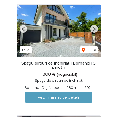
Previous
Next
1
/
23
Harta
Spațiu birouri de închiriat | Borhanci | 5
parcări
1,800 €
(negociabil)
Spațiu de birouri de închiriat
Borhanci, Cluj-Napoca
180 mp
2024
Vezi mai multe detalii