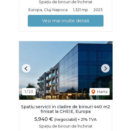
Spațiu de birouri de închiriat
Europa, Cluj-Napoca
1,321 mp
2023
Vezi mai multe detalii
Previous
Next
1
/
23
Harta
Spatiu servicii in cladire de birouri 440 m2
finisat la CHEIE, Europa
5,940 €
(negociabil) + 21% TVA
Spațiu de birouri de închiriat