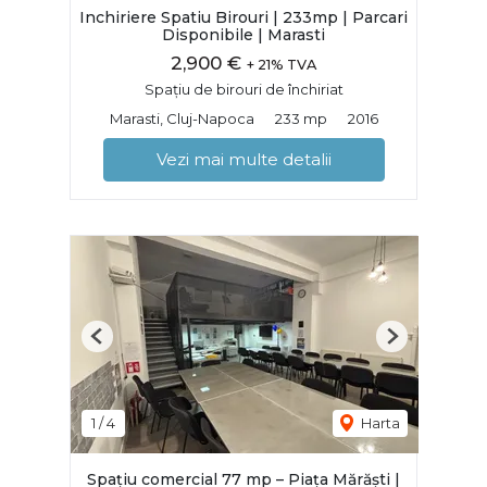
Inchiriere Spatiu Birouri | 233mp | Parcari
Disponibile | Marasti
2,900 €
+ 21% TVA
Spațiu de birouri de închiriat
Marasti, Cluj-Napoca
233 mp
2016
Vezi mai multe detalii
Previous
Next
1
/
4
Harta
Spațiu comercial 77 mp – Piața Mărăști |