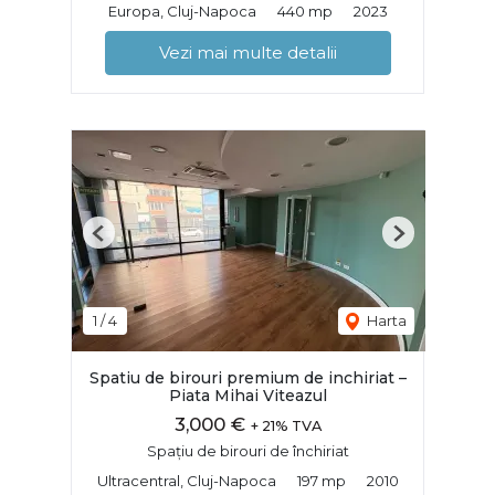
Europa, Cluj-Napoca
440 mp
2023
Vezi mai multe detalii
Previous
Next
1
/
4
Harta
Spatiu de birouri premium de inchiriat –
Piata Mihai Viteazul
3,000 €
+ 21% TVA
Spațiu de birouri de închiriat
Ultracentral, Cluj-Napoca
197 mp
2010