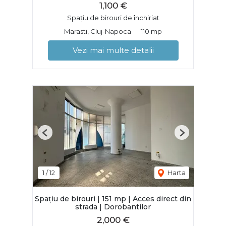
1,100 €
Spațiu de birouri de închiriat
Marasti, Cluj-Napoca
110 mp
Vezi mai multe detalii
Previous
Next
1
/
12
Harta
Spațiu de birouri | 151 mp | Acces direct din
strada | Dorobantilor
2,000 €