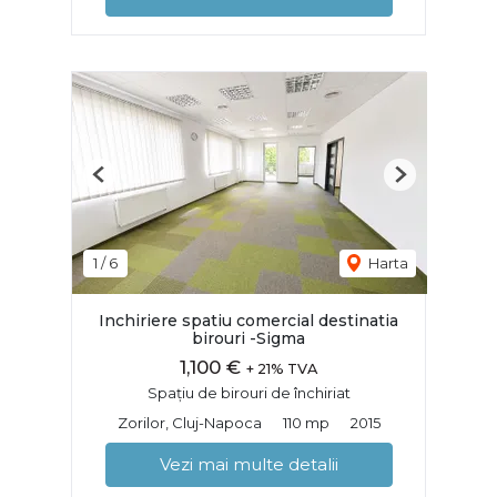
Previous
Next
1
/
6
Harta
Inchiriere spatiu comercial destinatia
birouri -Sigma
1,100 €
+ 21% TVA
Spațiu de birouri de închiriat
Zorilor, Cluj-Napoca
110 mp
2015
Vezi mai multe detalii