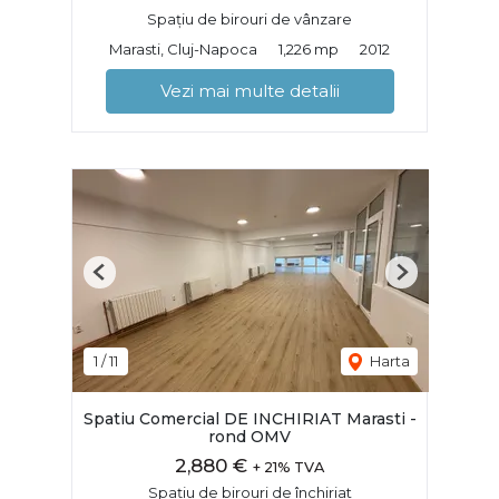
Spațiu de birouri de vânzare
Marasti, Cluj-Napoca
1,226 mp
2012
Vezi mai multe detalii
Previous
Next
1
/
11
Harta
Spatiu Comercial DE INCHIRIAT Marasti -
rond OMV
2,880 €
+ 21% TVA
Spațiu de birouri de închiriat