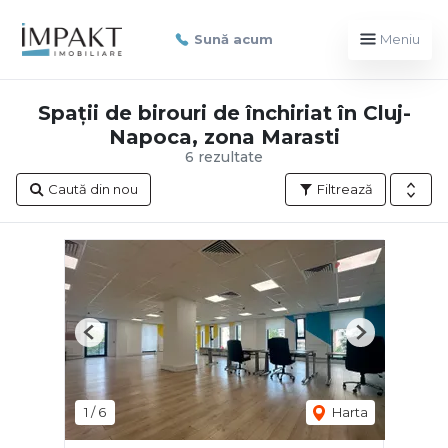
Sună acum
Meniu
Spații de birouri de închiriat în Cluj-
Napoca, zona Marasti
6 rezultate
Caută din nou
Filtrează
Previous
Next
1
/
6
Harta