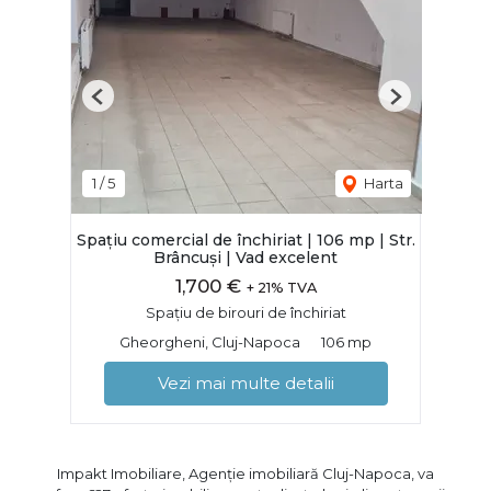
Previous
Next
1
/
5
Harta
Spațiu comercial de închiriat | 106 mp | Str.
Brâncuși | Vad excelent
1,700 €
+ 21% TVA
Spațiu de birouri de închiriat
Gheorgheni, Cluj-Napoca
106 mp
Vezi mai multe detalii
Impakt Imobiliare, Agenție imobiliară Cluj-Napoca, va