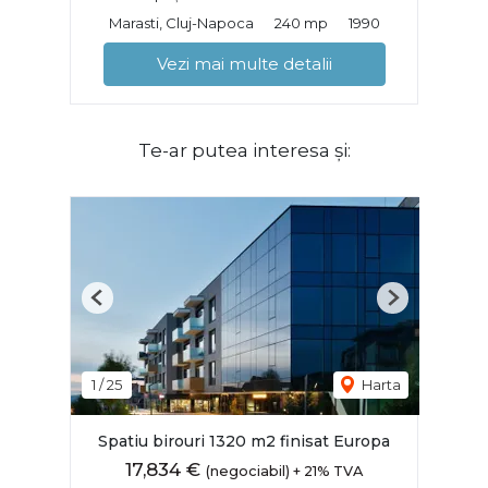
Marasti, Cluj-Napoca
240 mp
1990
Vezi mai multe detalii
Te-ar putea interesa și:
Previous
Next
1
/
25
Harta
Spatiu birouri 1320 m2 finisat Europa
17,834 €
(negociabil) + 21% TVA