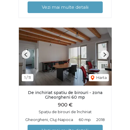
Vezi mai multe detalii
Previous
Next
1
/
11
Harta
De inchiriat spatiu de birouri - zona
Gheorgheni 60 mp
900 €
Spațiu de birouri de închiriat
Gheorgheni, Cluj-Napoca
60 mp
2018