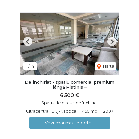
Previous
Next
1
/
14
Harta
De inchiriat - spațiu comercial premium
lângă Platinia –
6,500 €
Spațiu de birouri de închiriat
Ultracentral, Cluj-Napoca
450 mp
2007
Vezi mai multe detalii