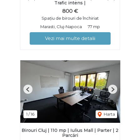
Trafic intens |
800 €
Spațiu de birouri de închiriat
Marasti, Cluj-Napoca
77 mp
Vezi mai multe detalii
Previous
Next
1
/
16
Harta
Birouri Cluj | 110 mp | Iulius Mall | Parter | 2
Parcări