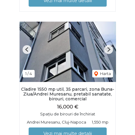
Vezi mai multe detalii
Previous
Next
1
/
4
Harta
Cladire 1550 mp util, 35 parcari, zona Buna-
Ziua/Andrei Muresanu, pretabil sanatate,
birouri, comercial
16,000 €
Spațiu de birouri de închiriat
Andrei Muresanu, Cluj-Napoca
1,550 mp
Vezi mai multe detalii