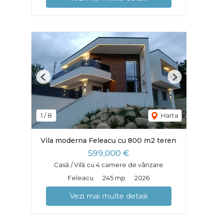
Previous
Next
1
/
8
Harta
Vila moderna Feleacu cu 800 m2 teren
599,000 €
Casă / Vilă cu 4 camere de vânzare
Feleacu
245 mp
2026
Vezi mai multe detalii