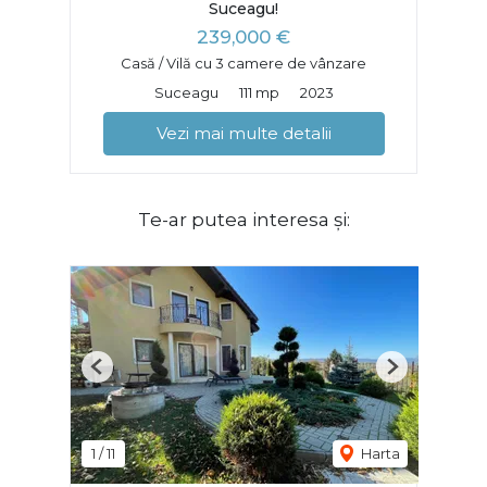
Suceagu!
239,000 €
Casă / Vilă cu 3 camere de vânzare
Suceagu
111 mp
2023
Vezi mai multe detalii
Te-ar putea interesa și:
Previous
Next
1
/
11
Harta