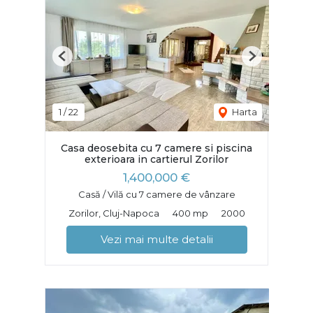
Previous
Next
1
/
22
Harta
Casa deosebita cu 7 camere si piscina
exterioara in cartierul Zorilor
1,400,000 €
Casă / Vilă cu 7 camere de vânzare
Zorilor, Cluj-Napoca
400 mp
2000
Vezi mai multe detalii