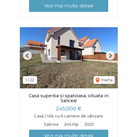
Vezi mai multe detalii
Previous
Next
1
/
22
Harta
Casa superba si spatioasa, situata in
Salicea!
245,000 €
Casă / Vilă cu 6 camere de vânzare
Salicea
245 mp
2025
Vezi mai multe detalii