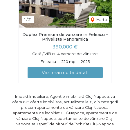
1
/
21
Harta
Duplex Premium de vanzare in Feleacu –
Priveliste Panoramica
390,000 €
Casă / Vilă cu 4 camere de vânzare
Feleacu
220 mp
2025
Vezi mai multe detalii
Impakt Imobiliare, Agenție imobiliară Cluj-Napoca, va
ofera 625 oferte imobiliare, actualizate la zi, din categorii
precum
apartamente de vânzare Cluj-Napoca
,
apartamente de închiriat Cluj-Napoca
,
apartamente de
vânzare Cluj-Napoca
,
apartamente de vânzare Cluj-
Napoca
sau
spații de birouri de închiriat Cluj-Napoca
.