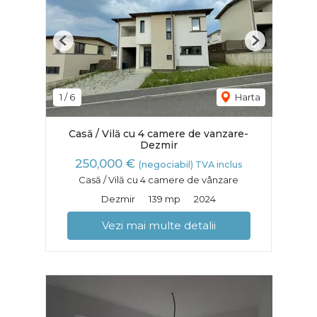
Previous
Next
1
/
6
Harta
Casă / Vilă cu 4 camere de vanzare-
Dezmir
250,000 €
(negociabil) TVA inclus
Casă / Vilă cu 4 camere de vânzare
Dezmir
139 mp
2024
Vezi mai multe detalii