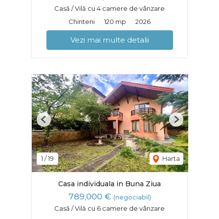
Casă / Vilă cu 4 camere de vânzare
Chinteni
120 mp
2026
Vezi mai multe detalii
Previous
Next
1
/
19
Harta
Casa individuala in Buna Ziua
789,000 €
(negociabil)
Casă / Vilă cu 6 camere de vânzare