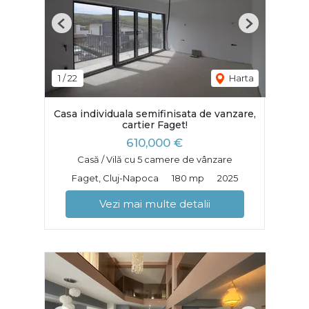
Previous
Next
1
/
22
Harta
Casa individuala semifinisata de vanzare,
cartier Faget!
610,000 €
Casă / Vilă cu 5 camere de vânzare
Faget, Cluj-Napoca
180 mp
2025
Vezi mai multe detalii