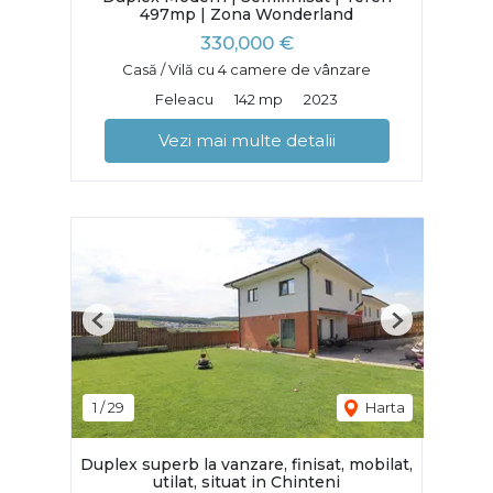
497mp | Zona Wonderland
330,000 €
Casă / Vilă cu 4 camere de vânzare
Feleacu
142 mp
2023
Vezi mai multe detalii
Previous
Next
1
/
29
Harta
Duplex superb la vanzare, finisat, mobilat,
utilat, situat in Chinteni