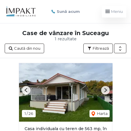
Sună acum
Meniu
Case de vânzare în Suceagu
1 rezultate
Caută din nou
Filtrează
Previous
Next
1
/
26
Harta
Casa individuala cu teren de 563 mp, în