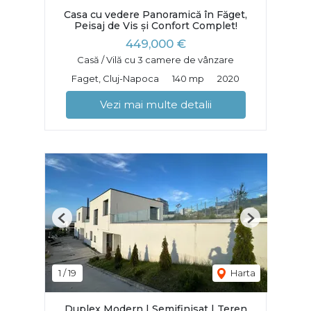
Casa cu vedere Panoramică în Făget,
Peisaj de Vis și Confort Complet!
449,000 €
Casă / Vilă cu 3 camere de vânzare
Faget, Cluj-Napoca
140 mp
2020
Vezi mai multe detalii
Previous
Next
1
/
19
Harta
Duplex Modern | Semifinisat | Teren