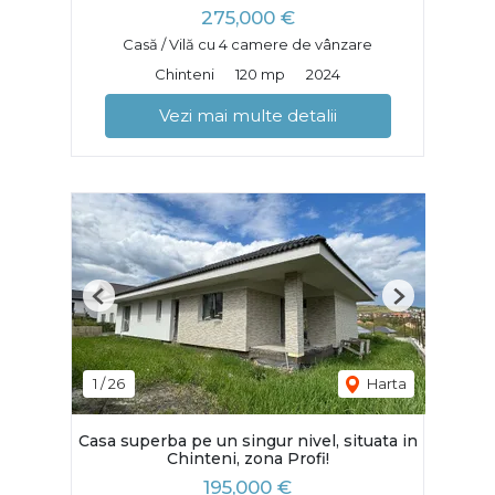
275,000 €
Casă / Vilă cu 4 camere de vânzare
Chinteni
120 mp
2024
Vezi mai multe detalii
Previous
Next
1
/
26
Harta
Casa superba pe un singur nivel, situata in
Chinteni, zona Profi!
195,000 €