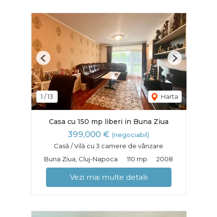
Previous
Next
1
/
13
Harta
Casa cu 150 mp liberi in Buna Ziua
399,000 €
(negociabil)
Casă / Vilă cu 3 camere de vânzare
Buna Ziua, Cluj-Napoca
110 mp
2008
Vezi mai multe detalii