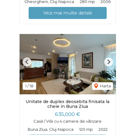
Gheorgheni, Cluj-Napoca
280 mp
2006
Vezi mai multe detalii
Previous
Next
1
/
18
Harta
Unitate de duplex deosebita finisata la
cheie in Buna Ziua
635,000 €
Casă / Vilă cu 4 camere de vânzare
Buna Ziua, Cluj-Napoca
120 mp
2022