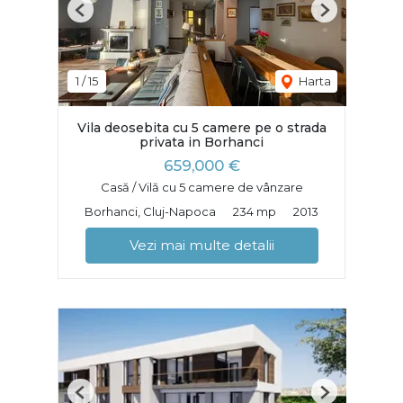
Previous
Next
1
/
15
Harta
Vila deosebita cu 5 camere pe o strada
privata in Borhanci
659,000 €
Casă / Vilă cu 5 camere de vânzare
Borhanci, Cluj-Napoca
234 mp
2013
Vezi mai multe detalii
Previous
Next