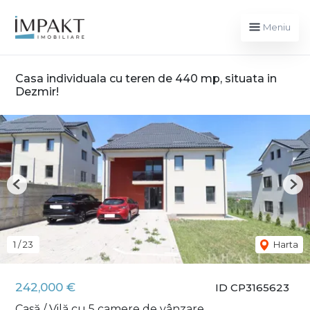
Meniu
Casa individuala cu teren de 440 mp, situata in
Dezmir!
Previous
Nex
1
/
23
Harta
242,000 €
ID CP3165623
Casă / Vilă cu 5 camere de vânzare