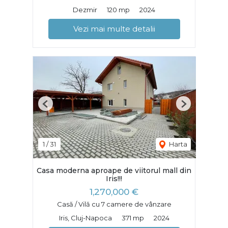
Dezmir
120 mp
2024
Vezi mai multe detalii
Previous
Next
1
/
31
Harta
Casa moderna aproape de viitorul mall din
Iris!!!
1,270,000 €
Casă / Vilă cu 7 camere de vânzare
Iris, Cluj-Napoca
371 mp
2024