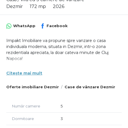
Dezmir
172 mp
2026
WhatsApp
Facebook
Impakt Imobiliare va propune spre vanzare o casa
individuala moderna, situata in Dezmir, intr-o zona
rezidentiala apreciata, la doar cateva minute de Cluj
Napoca!
Cu o suprafata utila de 172 mp si un teren de 440 mp,
Citește mai mult
aceasta proprietate impresioneaza prin
compartimentarea inteligenta, spatiile generoase si
Oferte imobiliare Dezmir
Case de vânzare Dezmir
confortul oferit unei familii care isi doreste liniste,
intimitate si acces rapid catre oras.
Parterul este gandit ca o zona de zi primitoare, cu living
Număr camere
5
luminos si spatiu pentru dining, bucatarie separata, baie,
La etaj regasim 3 dormitoare, dintre care un dormitor
Dormitoare
3
matrimonial cu baie proprie si dressing, precum si o baie
suplimentara care deserveste celelalte doua dormitoare,