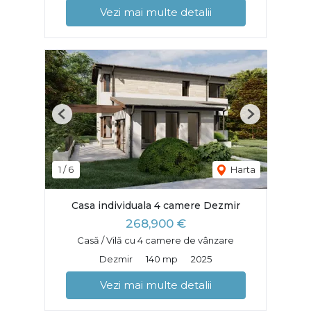
Vezi mai multe detalii
Previous
Next
1
/
6
Harta
Casa individuala 4 camere Dezmir
268,900 €
Casă / Vilă cu 4 camere de vânzare
Dezmir
140 mp
2025
Vezi mai multe detalii