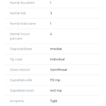
Număr bucătării
1
mansarda ofera un open space generos, ideal pentru
birou, biblioteca, sala de joaca, hobby room sau zona de
Număr băi
3
relaxare.
Locuinta se preda la stadiul semifinisat, oferindu-va
Număr balcoane
1
libertatea de a o amenaja exact asa cum ati visat.
Beneficiaza de centrala termica, incalzire in pardoseala,
Număr locuri
4
tamplarie PVC cu geam termopan si toate utilitatile
parcare
necesare: apa, gaz, canalizare, curent electric si internet.
Disponibilitate
Imediat
Daca sunteti in cautarea unei case care imbina confortul
modern cu avantajele unei locatii aerisite si linistite,
Tip casă
Individual
aceasta proprietate poate fi alegerea perfecta pentru
noul dumneavoastra camin.
Stare interior
Semifinisat
Pentru mai multe informatii sau pentru programarea unei
Suprafață utilă
172 mp
vizionari, echipa Impakt Imobiliare va sta la dispozitie.
Suprafață teren
440 mp
Acoperiș
Țiglă