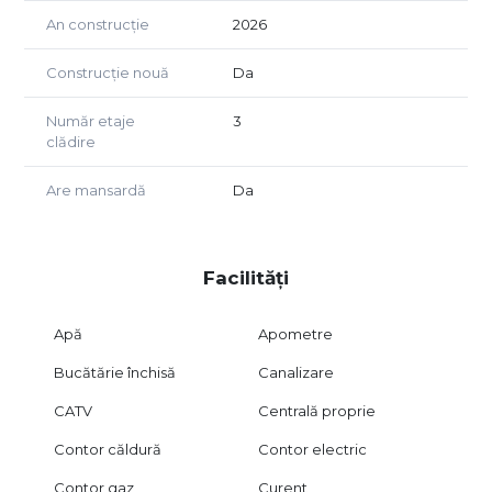
An construcție
2026
Construcție nouă
Da
Număr etaje
3
clădire
Are mansardă
Da
Facilități
Apă
Apometre
Bucătărie închisă
Canalizare
CATV
Centrală proprie
Contor căldură
Contor electric
Contor gaz
Curent