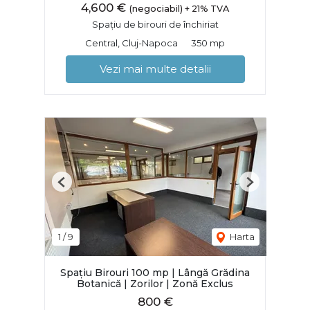
4,600 €
(negociabil) + 21% TVA
Spațiu de birouri de închiriat
Central, Cluj-Napoca
350 mp
Vezi mai multe detalii
Previous
Next
1
/
9
Harta
Spațiu Birouri 100 mp | Lângă Grădina
Botanică | Zorilor | Zonă Exclus
800 €