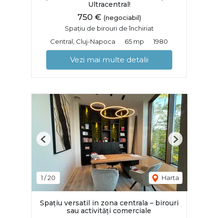
Ultracentral!
750 €
(negociabil)
Spațiu de birouri de închiriat
Central, Cluj-Napoca
65 mp
1980
Vezi mai multe detalii
Previous
Next
1
/
20
Harta
Spațiu versatil in zona centrala – birouri
sau activități comerciale