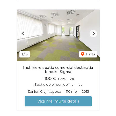
Previous
Next
1
/
6
Harta
Inchiriere spatiu comercial destinatia
birouri -Sigma
1,100 €
+ 21% TVA
Spațiu de birouri de închiriat
Zorilor, Cluj-Napoca
110 mp
2015
Vezi mai multe detalii