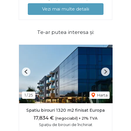
Vezi mai multe detalii
Te-ar putea interesa și:
Previous
Next
1
/
25
Harta
Spatiu birouri 1320 m2 finisat Europa
17,834 €
(negociabil) + 21% TVA
Spațiu de birouri de închiriat