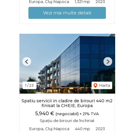
Europa, Cluj-Napoca
1,321 mp
2023
Vezi mai multe detalii
Previous
Next
1
/
23
Harta
Spatiu servicii in cladire de birouri 440 m2
finisat la CHEIE, Europa
5,940 €
(negociabil) + 21% TVA
Spațiu de birouri de închiriat
Europa, Cluj-Napoca
440 mp
2023