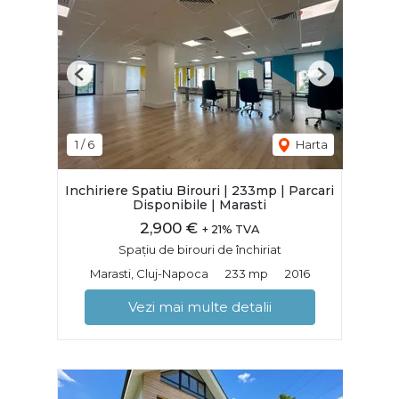
Previous
Next
1
/
6
Harta
Inchiriere Spatiu Birouri | 233mp | Parcari
Disponibile | Marasti
2,900 €
+ 21% TVA
Spațiu de birouri de închiriat
Marasti, Cluj-Napoca
233 mp
2016
Vezi mai multe detalii