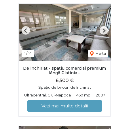
Previous
Next
1
/
14
Harta
De inchiriat - spațiu comercial premium
lângă Platinia –
6,500 €
Spațiu de birouri de închiriat
Ultracentral, Cluj-Napoca
450 mp
2007
Vezi mai multe detalii