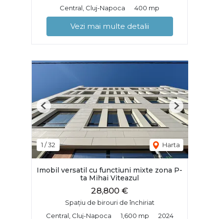
Central, Cluj-Napoca
400 mp
Vezi mai multe detalii
Previous
Next
1
/
32
Harta
Imobil versatil cu functiuni mixte zona P-
ta Mihai Viteazul
28,800 €
Spațiu de birouri de închiriat
Central, Cluj-Napoca
1,600 mp
2024