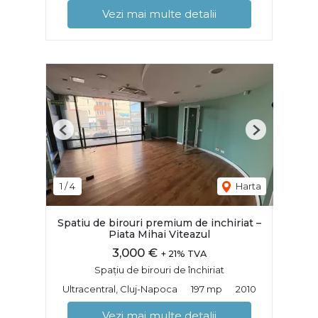
Vezi mai multe detalii
Previous
Next
1
/
4
Harta
Spatiu de birouri premium de inchiriat –
Piata Mihai Viteazul
3,000 €
+ 21% TVA
Spațiu de birouri de închiriat
Ultracentral, Cluj-Napoca
197 mp
2010
Vezi mai multe detalii