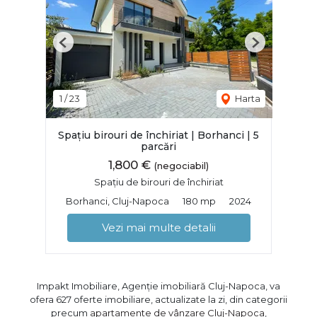
Previous
Next
1
/
23
Harta
Spațiu birouri de închiriat | Borhanci | 5
parcări
1,800 €
(negociabil)
Spațiu de birouri de închiriat
Borhanci, Cluj-Napoca
180 mp
2024
Vezi mai multe detalii
Impakt Imobiliare, Agenție imobiliară Cluj-Napoca, va
ofera 627 oferte imobiliare, actualizate la zi, din categorii
precum
apartamente de vânzare Cluj-Napoca
,