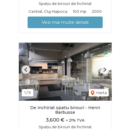
Spațiu de birouri de închiriat
Central, Cluj-Napoca
100 mp
2000
Vezi mai multe detalii
Previous
Next
1
/
9
Harta
De inchiriat spatiu birouri - Henri
Barbusse
3,600 €
+ 21% TVA
Spațiu de birouri de închiriat