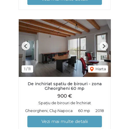
Previous
Next
1
/
11
Harta
De inchiriat spatiu de birouri - zona
Gheorgheni 60 mp
900 €
Spațiu de birouri de închiriat
Gheorgheni, Cluj-Napoca
60 mp
2018
Vezi mai multe detalii