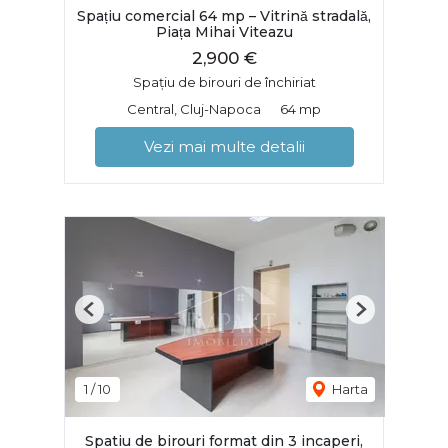
Spațiu comercial 64 mp – Vitrină stradală,
Piața Mihai Viteazu
2,900 €
Spațiu de birouri de închiriat
Central, Cluj-Napoca
64 mp
Vezi mai multe detalii
Previous
Next
1
/
10
Harta
Spatiu de birouri format din 3 incaperi,