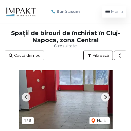
Sună acum
Meniu
Spații de birouri de închiriat în Cluj-
Napoca, zona Central
6 rezultate
Caută din nou
Filtrează
Previous
Next
1
/
6
Harta