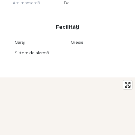
Are mansardă
Da
Locuri de parcare multiple în curte
O oportunitate ideală pentru sedii de firmă, hub-uri IT sau
activități comerciale!
Facilități
Contactează-ne pentru detalii sau vizionare!
Garaj
Gresie
Sistem de alarmă