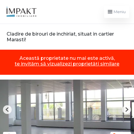
Meniu
Cladire de birouri de inchiriat, situat in cartier
Marasti!
Această proprietate nu mai este activă,
te invităm să vizualizezi proprietăți similare
Previous
Nex