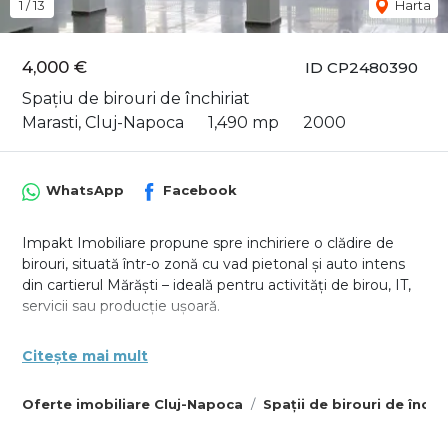
1
/
13
Harta
4,000 €
ID CP2480390
Spațiu de birouri de închiriat
Marasti, Cluj-Napoca
1,490 mp
2000
WhatsApp
Facebook
Impakt Imobiliare propune spre inchiriere o clădire de
birouri, situată într-o zonă cu vad pietonal și auto intens
din cartierul Mărăști – ideală pentru activități de birou, IT,
servicii sau producție ușoară.
Imobilul este dispus pe 5 niveluri (S+P+2E+M), cu o
Citește mai mult
suprafață utilă totală de 1490 mp, distribuită echilibrat,
câte 250 mp pe nivelurile inferioare Subsol si Parter, si
Oferte imobiliare Cluj-Napoca
Spații de birouri de închi
330mp ultili la etaje si mansarda . Construcția beneficiază
de o amprentă la sol de 350 mp, teren de 1.000 mp, două
garaje, front generos la stradă de 20 ml și numeroase