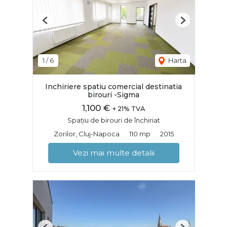
Previous
Next
1
/
6
Harta
Inchiriere spatiu comercial destinatia
birouri -Sigma
1,100 €
+ 21% TVA
Spațiu de birouri de închiriat
Zorilor, Cluj-Napoca
110 mp
2015
Vezi mai multe detalii