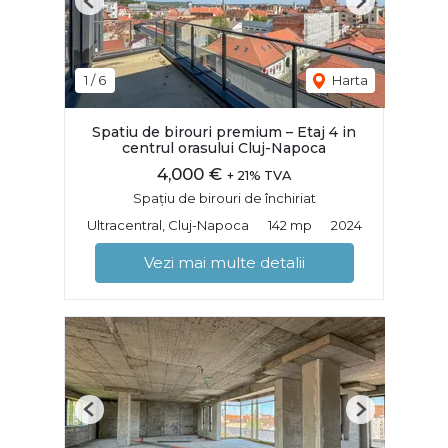
Previous
Next
1
/
6
Harta
Spatiu de birouri premium – Etaj 4 in
centrul orasului Cluj-Napoca
4,000 €
+ 21% TVA
Spațiu de birouri de închiriat
Ultracentral, Cluj-Napoca
142 mp
2024
Vezi mai multe detalii
Previous
Next