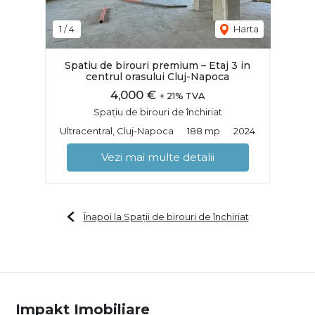
1
/
4
Harta
Spatiu de birouri premium – Etaj 3 in
centrul orasului Cluj-Napoca
4,000 €
+ 21% TVA
Spațiu de birouri de închiriat
Ultracentral, Cluj-Napoca
188 mp
2024
Vezi mai multe detalii
Înapoi la Spații de birouri de închiriat
Impakt Imobiliare