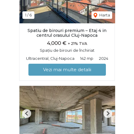
1
/
6
Harta
Spatiu de birouri premium – Etaj 4 in
centrul orasului Cluj-Napoca
4,000 €
+ 21% TVA
Spațiu de birouri de închiriat
Ultracentral, Cluj-Napoca
142 mp
2024
Vezi mai multe detalii
Previous
Next