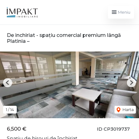
Meniu
De inchiriat - spațiu comercial premium lângă
Platinia –
Previous
Nex
1
/
14
Harta
6,500 €
ID CP3019737
Spațiu de birouri de închiriat