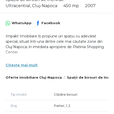
Ultracentral, Cluj-Napoca
450 mp
2007
WhatsApp
Facebook
Impakt Imobiliare îți propune un spațiu cu adevărat
special, situat într-una dintre cele mai căutate zone din
Cluj-Napoca, în imediata apropiere de Platinia Shopping
Center.
Dacă îți dorești un loc unde să-ți crești afacerea, să
Citește mai mult
impresionezi clienții și să ai confort pentru echipă, acest
spațiu bifează toate criteriile
Oferte imobiliare Cluj-Napoca
Spații de birouri de închi
Cum este organizat:
Parter (106 mp): open-space luminos – ideal pentru
Tip imobil
Clădire birouri
recepție, showroom sau interacțiune cu clienții
Etaj 1: zonă de lucru + 2 birouri + bucătărie – perfect
Etaj
Parter, 1, 2
pentru echipă
Etaj 2: 3 birouri + lobby + 2 băi – spațiu ideal pentru