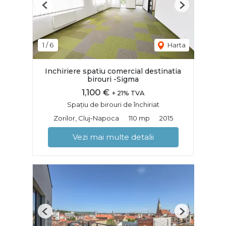
Previous
Next
1
/
6
Harta
Inchiriere spatiu comercial destinatia
birouri -Sigma
1,100 €
+ 21% TVA
Spațiu de birouri de închiriat
Zorilor, Cluj-Napoca
110 mp
2015
Vezi mai multe detalii
Previous
Next