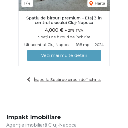
1
/
4
Harta
Spatiu de birouri premium – Etaj 3 in
centrul orasului Cluj-Napoca
4,000 €
+ 21% TVA
Spațiu de birouri de închiriat
Ultracentral, Cluj-Napoca
188 mp
2024
Vezi mai multe detalii
Înapoi la Spații de birouri de închiriat
Impakt Imobiliare
Agenție imobiliară Cluj-Napoca