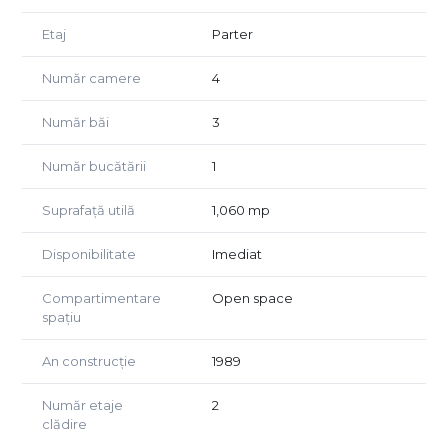
Pentru detalii suplimentare va rugam apelati numerele
de telefon afisate.
Etaj
Parter
Număr camere
4
Număr băi
3
Număr bucătării
1
Suprafață utilă
1,060 mp
Disponibilitate
Imediat
Compartimentare
Open space
spațiu
An construcție
1989
Număr etaje
2
clădire