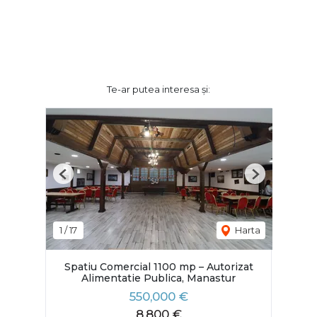
Te-ar putea interesa și:
Previous
Next
1
/
17
Harta
Spatiu Comercial 1100 mp – Autorizat
Alimentatie Publica, Manastur
550,000 €
8,800 €