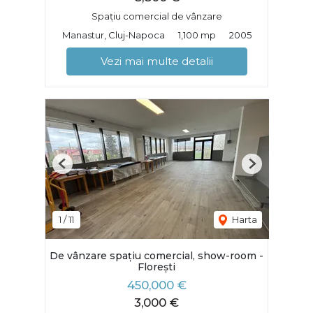
Spațiu comercial de vânzare
Manastur, Cluj-Napoca
1,100 mp
2005
Vezi mai multe detalii
Previous
Next
1
/
11
Harta
De vânzare spațiu comercial, show-room -
Florești
450,000 €
3,000 €