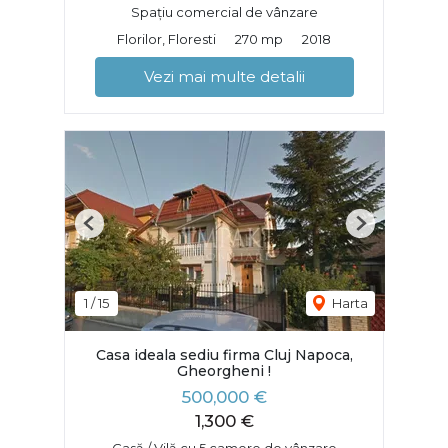
Spațiu comercial de vânzare
Florilor, Floresti
270 mp
2018
Vezi mai multe detalii
Previous
Next
1
/
15
Harta
Casa ideala sediu firma Cluj Napoca,
Gheorgheni !
500,000 €
1,300 €