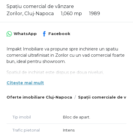
Spațiu comercial de vânzare
Zorilor, Cluj-Napoca
1,060 mp
1989
WhatsApp
Facebook
Impakt Imobiliare va propune spre inchiriere un spatiu
comercial ultrafinisat in Zorilor cu un vad comercial foarte
bun, ideal pentru showroom.
Spatiul de inchiriat este dispus pe doua niveluri,
compartimentat open-space pe partea cu vitrina si 4
Citește mai mult
incaperi in partea din spate doua spatii sanitare si are o
suprafata utila de 1060 mp.
Oferte imobiliare Cluj-Napoca
Spații comerciale de vân
Este finisat cu parchet laminat, gresie, centrala termica
individuala.
Tip imobil
Bloc de apart.
Spatiul este ideal pentru orice activitate comerciala fiind
intr-un vad pietonal excelent.
Trafic pietonal
Intens