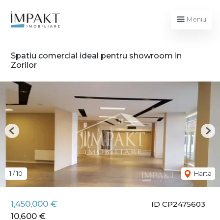
Meniu
Spatiu comercial ideal pentru showroom in
Zorilor
Previous
Nex
1
/
10
Harta
1,450,000 €
ID CP2475603
10,600 €