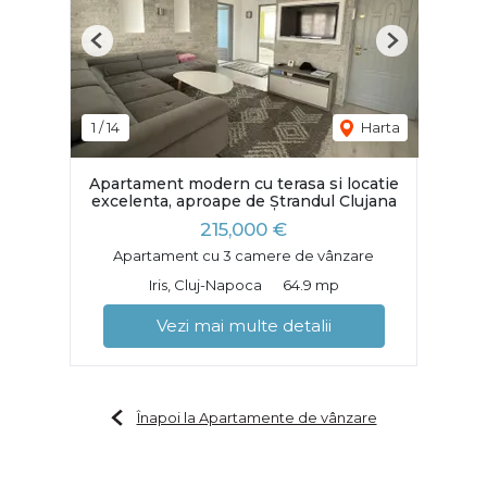
Previous
Next
1
/
14
Harta
Apartament modern cu terasa si locatie
excelenta, aproape de Ștrandul Clujana
215,000 €
Apartament cu 3 camere de vânzare
Iris, Cluj-Napoca
64.9 mp
Vezi mai multe detalii
Înapoi la Apartamente de vânzare