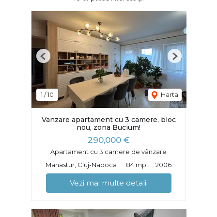
Previous
Next
1
/
10
Harta
Vanzare apartament cu 3 camere, bloc
nou, zona Bucium!
290,000 €
Apartament cu 3 camere de vânzare
Manastur, Cluj-Napoca
84 mp
2006
Vezi mai multe detalii