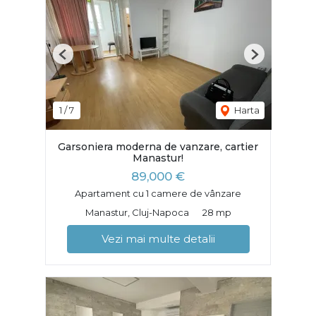
Previous
Next
1
/
7
Harta
Garsoniera moderna de vanzare, cartier
Manastur!
89,000 €
Apartament cu 1 camere de vânzare
Manastur, Cluj-Napoca
28 mp
Vezi mai multe detalii