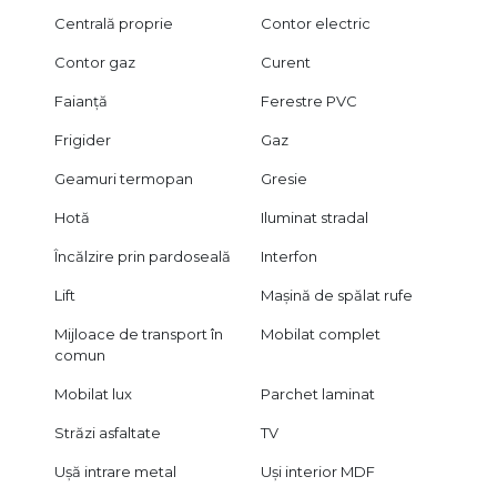
Centrală proprie
Contor electric
Contor gaz
Curent
Faianță
Ferestre PVC
Frigider
Gaz
Geamuri termopan
Gresie
Hotă
Iluminat stradal
Încălzire prin pardoseală
Interfon
Lift
Mașină de spălat rufe
Mijloace de transport în
Mobilat complet
comun
Mobilat lux
Parchet laminat
Străzi asfaltate
TV
Ușă intrare metal
Uși interior MDF