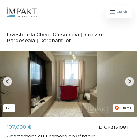
Meniu
Investitie la Cheie: Garsoniera | Incalzire
Pardoseala | Dorobanților
Previous
Nex
1
/
9
Harta
107,000 €
ID CP3131081
Apartament cu 1 camere de vânzare