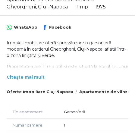
Gheorgheni, Cluj-Napoca
11 mp
1975
WhatsApp
Facebook
Impakt Imobiliare oferă spre vânzare o garsonieră
modernă în cartierul Gheorgheni, Cluj-Napoca, aflată într-
o zonă liniștită și verde.
Proprietatea are 11 mp utili și este situată la etajul 1 al unui
imobil reabilitat termic (P+4).
Citește mai mult
Garsoniera este finisată recent și se vinde nemobilată,
oferind viitorului proprietar sau chiriaș libertatea de a o
Oferte imobiliare Cluj-Napoca
Apartamente de vânzare
amenaja și adapta în funcție de nevoi.
Locuința beneficiază de geam, asigurând liniște și
Tip apartament
Garsonieră
intimitate.
Număr camere
1
Imobilul are acces facil la transport public, iar Iulius Mall și
FSEGA se află la aproximativ 15 minute de mers pe jos.