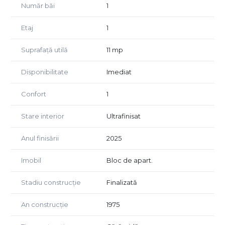
Număr băi
1
Locuri de parcare sunt disponibile în apropiere.
Etaj
1
Pentru detalii și vizionări, vă stă la dispoziție echipa
Impakt Imobiliare.
Suprafață utilă
11 mp
Disponibilitate
Imediat
Confort
1
Stare interior
Ultrafinisat
Anul finisării
2025
Imobil
Bloc de apart.
Stadiu construcție
Finalizată
An construcție
1975