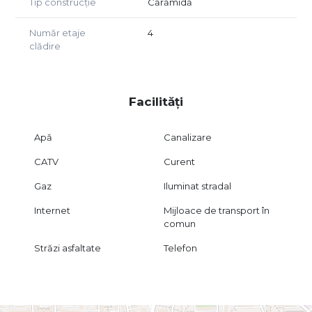
Tip construcție
Cărămidă
Număr etaje
4
clădire
Facilități
Apă
Canalizare
CATV
Curent
Gaz
Iluminat stradal
Internet
Mijloace de transport în
comun
Străzi asfaltate
Telefon