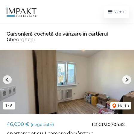
Meniu
Garsonieră cochetă de vânzare în cartierul
Gheorgheni
Previous
Nex
1
/
6
Harta
46,000 €
ID CP3070432
(negociabil)
Apartament cu 1 camere de vânzare