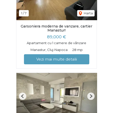
1
/
7
Harta
Garsoniera moderna de vanzare, cartier
Manastur!
89,000 €
Apartament cu 1 camere de vânzare
Manastur, Cluj-Napoca
28 mp
Vezi mai multe detalii
Previous
Next