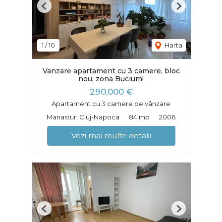
Previous
Next
1
/
10
Harta
Vanzare apartament cu 3 camere, bloc
nou, zona Bucium!
290,000 €
Apartament cu 3 camere de vânzare
Manastur, Cluj-Napoca
84 mp
2006
Vezi mai multe detalii
Previous
Next