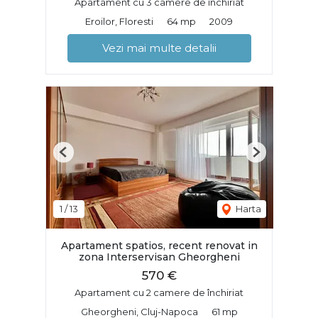
Apartament cu 3 camere de închiriat
Eroilor, Floresti
64 mp
2009
Vezi mai multe detalii
Previous
Next
1
/
13
Harta
Apartament spatios, recent renovat in
zona Interservisan Gheorgheni
570 €
Apartament cu 2 camere de închiriat
Gheorgheni, Cluj-Napoca
61 mp