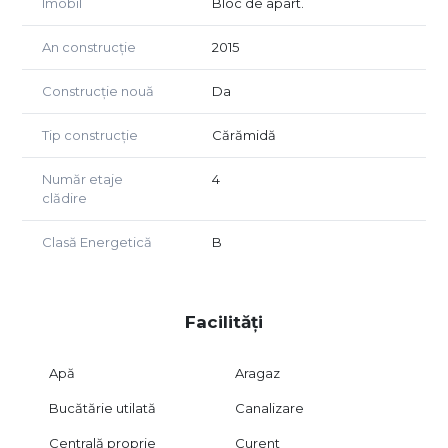
Imobil
Bloc de apart.
An construcție
2015
Construcție nouă
Da
Tip construcție
Cărămidă
Număr etaje
4
clădire
Clasă Energetică
B
Facilități
Apă
Aragaz
Bucătărie utilată
Canalizare
Centrală proprie
Curent