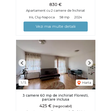
830 €
Apartament cu 2 camere de închiriat
Iris, Cluj-Napoca
58 mp
2024
Vezi mai multe detalii
Previous
Next
1
/
5
Harta
3 camere 60 mp de inchiriat Floresti,
parcare inclusa
425 €
(negociabil)