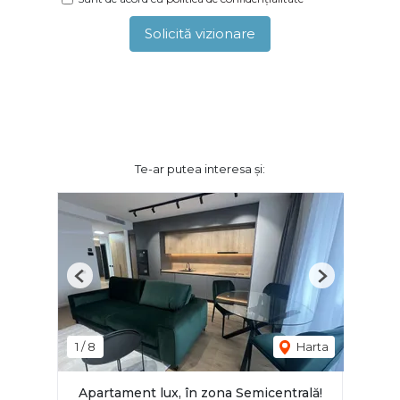
Solicită vizionare
Te-ar putea interesa și:
Previous
Next
1
/
8
Harta
Apartament lux, în zona Semicentrală!