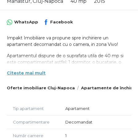
Manastur, Cluj-Napoca
40 mp
2015
WhatsApp
Facebook
Impakt Imobiliare va propune spre inchiriere un
apartament decomandat cu o camera, in zona Vivo!
Apartamentul dispune de o suprafata utila de 40 mp si
este compartimentat astfel: 1 dormitor, o bucatarie, o
baie, un hol si un balcon de 2 mp. Acesta se afla la etajul 1
Citește mai mult
al unui imobil cu 4 etaje constructie noua si dotat cu
interfon. Imobilul dispune de certificat energetic clasa B.
Oferte imobiliare Cluj-Napoca
Apartamente de închiria
Apartamentul detine finisaje de moderne precum gresie,
faianta, parchet, centrala termica individuala, geamuri
termopan, aragaz, frigider, masina de spalat rufe si se
Tip apartament
Apartament
inchiriaza complet mobilat si utilat conform fotografiilor
de prezentare.
Compartimentare
Decomandat
Pentru confortul dumneavoastra apartamentul dispune si
Număr camere
1
de un loc de parcare.