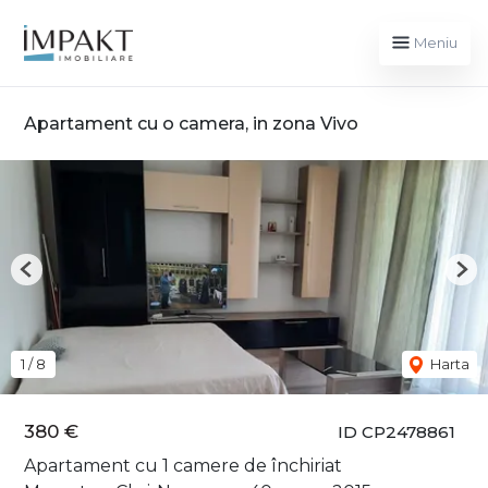
Meniu
Apartament cu o camera, in zona Vivo
Previous
Nex
1
/
8
Harta
380 €
ID CP2478861
Apartament cu 1 camere de închiriat