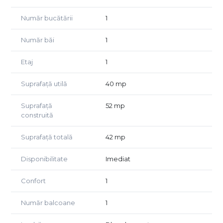
Apartamentul se afla in apropierea statiilor de autobus, a
Număr bucătării
1
farmaciilor, a magazinelor si a altor puncte de interes.
Număr băi
1
Pentru mai multe detalii sau pentru a programa o
vizionare va asteptam la sediul agentiei noastre sau ne
Etaj
1
puteti suna la numerele de telefon afisate.
Suprafață utilă
40 mp
Suprafață
52 mp
construită
Suprafață totală
42 mp
Disponibilitate
Imediat
Confort
1
Număr balcoane
1