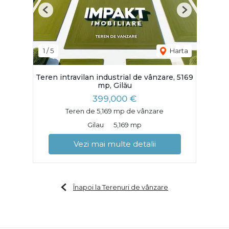
Previous
Next
1
/
5
Harta
Teren intravilan industrial de vânzare, 5169
mp, Gilău
399,000 €
Teren de 5,169 mp de vânzare
Gilau
5,169 mp
Vezi mai multe detalii
Înapoi la Terenuri de vânzare