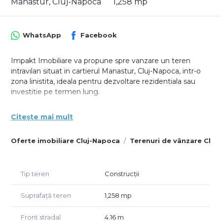
Manastur, Cluj-Napoca
1,258 mp
WhatsApp
Facebook
Impakt Imobiliare va propune spre vanzare un teren
intravilan situat in cartierul Manastur, Cluj-Napoca, intr-o
zona linistita, ideala pentru dezvoltare rezidentiala sau
investitie pe termen lung.
Terenul are o suprafata de 1.258 mp, si este neimprejmuit.
Citește mai mult
Forma regulata si accesibilitatea fac ca acest teren sa fie
potrivit atat pentru constructia unei locuinte individuale,
Oferte imobiliare Cluj-Napoca
Terenuri de vânzare Clu
cat si pentru un mic ansamblu de locuinte.
Proprietatea dispune de front la strada de aproximativ
4,16 metri, conform datelor cadastrale, fiind ideala pentru
Tip teren
Construcții
proiecte cu acces privat.
Suprafață teren
1,258 mp
Imobilul se afla in intravilanul municipiului Cluj-Napoca,
intr-o zona aflata in continua dezvoltare, oferind un
Front stradal
4.16 m
echilibru intre confortul urban si linistea specifica zonelor