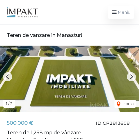
Meniu
Teren de vanzare in Manastur!
Previous
Nex
1
/
2
Harta
500,000 €
ID CP2813608
Teren de 1,258 mp de vânzare