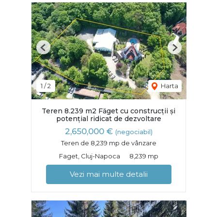
Previous
Next
1
/
2
Harta
Teren 8.239 m2 Făget cu construcții și
potențial ridicat de dezvoltare
2,650,000 €
(negociabil)
Teren de 8,239 mp de vânzare
Faget, Cluj-Napoca
8,239 mp
Vezi mai multe detalii