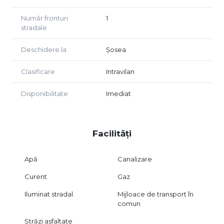
retrase.
Număr fronturi
1
Actele sunt la zi, terenul este liber de sarcini si se afla in
stradale
proprietatea unei persoane fizice.
Deschidere la
Șosea
Clasificare
Intravilan
Disponibilitate
Imediat
Facilități
Apă
Canalizare
Curent
Gaz
Iluminat stradal
Mijloace de transport în
comun
Străzi asfaltate