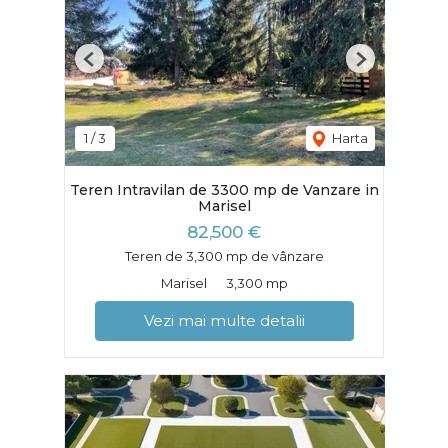
Previous
Next
1
/
3
Harta
Teren Intravilan de 3300 mp de Vanzare in
Marisel
82,500 €
Teren de 3,300 mp de vânzare
Marisel
3,300 mp
Vezi mai multe detalii