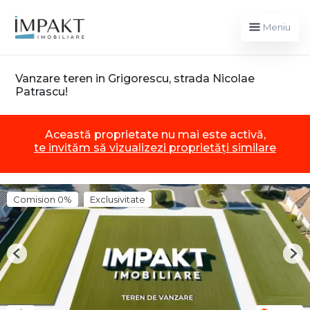
Meniu
Vanzare teren in Grigorescu, strada Nicolae
Patrascu!
Această proprietate nu mai este activă,
te invităm să vizualizezi proprietăți similare
Comision 0%
Exclusivitate
Previous
Nex