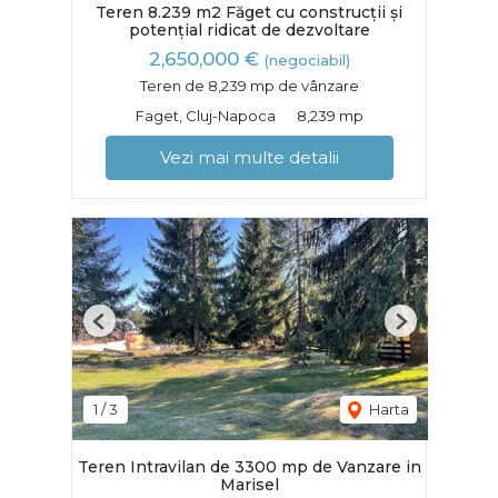
Teren 8.239 m2 Făget cu construcții și
potențial ridicat de dezvoltare
2,650,000 €
(negociabil)
Teren de 8,239 mp de vânzare
Faget, Cluj-Napoca
8,239 mp
Vezi mai multe detalii
Previous
Next
1
/
3
Harta
Teren Intravilan de 3300 mp de Vanzare in
Marisel