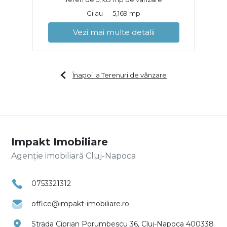
Gilau
5,169 mp
Vezi mai multe detalii
Înapoi la Terenuri de vânzare
Impakt Imobiliare
Agenție imobiliară Cluj-Napoca
0753321312
office@impakt-imobiliare.ro
Strada Ciprian Porumbescu 36, Cluj-Napoca 400338