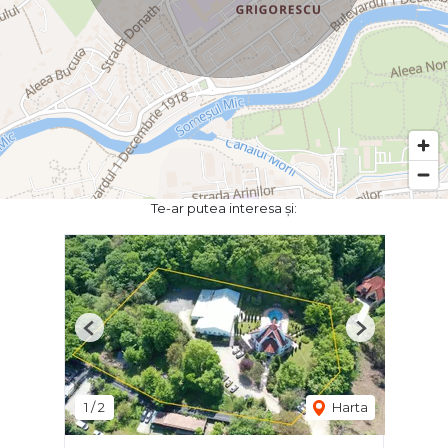
Te-ar putea interesa și:
Previous
Next
1
/
2
Harta