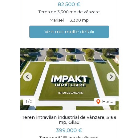
82,500 €
Teren de 3,300 mp de vânzare
Marisel
3,300 mp
Vezi mai multe detalii
Previous
Next
1
/
5
Harta
Teren intravilan industrial de vânzare, 5169
mp, Gilău
399,000 €
Teren de 5,169 mp de vânzare