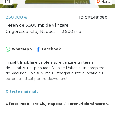
1
/
3
Harta
250,000 €
ID CP2481080
Teren de 3,500 mp de vânzare
Grigorescu, Cluj-Napoca
3,500 mp
WhatsApp
Facebook
Impakt Imobiliare va ofera spre vanzare un teren
deosebit, situat pe strada Nicolae Patrascu, in apropiere
de Padurea Hoia si Muzeul Etnografic, intr-o locatie cu
potential ridicat pentru dezvoltare!
Detalii teren:
Citește mai mult
Suprafata: 3500 m²
Posibilitati de utilizare: Terenul permite autorizarea pentru
Oferte imobiliare Cluj-Napoca
Terenuri de vânzare Clu
construirea unei case individuale, duplex sau triplex.
Utilitati: Canalizare si curent electric la limita proprietatii.