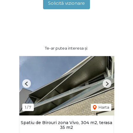
Solicită vizionare
Te-ar putea interesa și:
Previous
Next
1
/
7
Harta
Spatiu de Birouri zona Vivo, 304 m2, terasa
35 m2