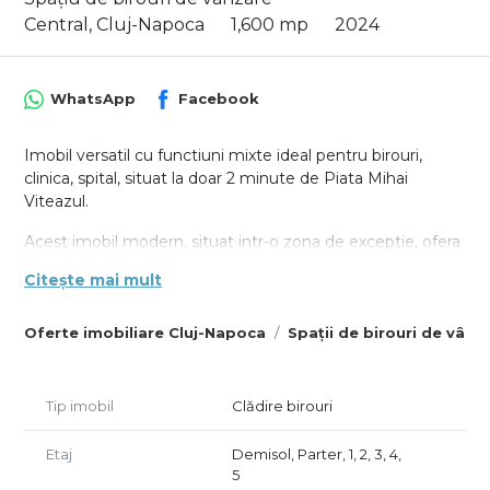
Central, Cluj-Napoca
1,600 mp
2024
WhatsApp
Facebook
Imobil versatil cu functiuni mixte ideal pentru birouri,
clinica, spital, situat la doar 2 minute de Piata Mihai
Viteazul.
Acest imobil modern, situat intr-o zona de exceptie, ofera
multiple posibilitati de utilizare datorita structurii sale
Citește mai mult
flexibile si compartimentarii generoase. Cladirea este
dispusa pe 2S+P+4+Er, oferind spatii ample si luminoase.
Oferte imobiliare Cluj-Napoca
Spații de birouri de vânz
Dispunerea imobilului:
Subsol 2: Parcari auto accesibile prin intermediul liftului
Tip imobil
Clădire birouri
auto si camera pompelor ( cca 328 m²)
Subsol 1: Parcari auto (415 m²)
Etaj
Demisol, Parter, 1, 2, 3, 4,
Cele 2 subsoluri permit parcarea a pana la 23-25
5
autoturisme iar curtea interioara permite parcarea a inca