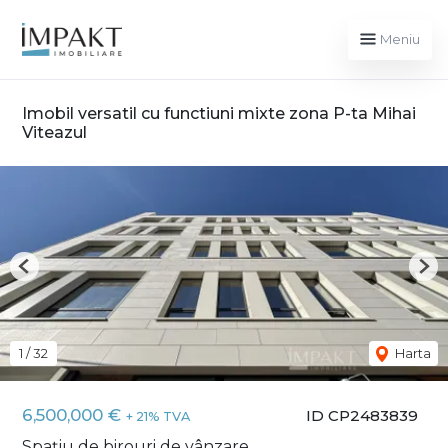
Meniu
Imobil versatil cu functiuni mixte zona P-ta Mihai
Viteazul
Previous
Nex
1
/
32
Harta
6,500,000 €
ID CP2483839
+ 21% TVA
Spațiu de birouri de vânzare