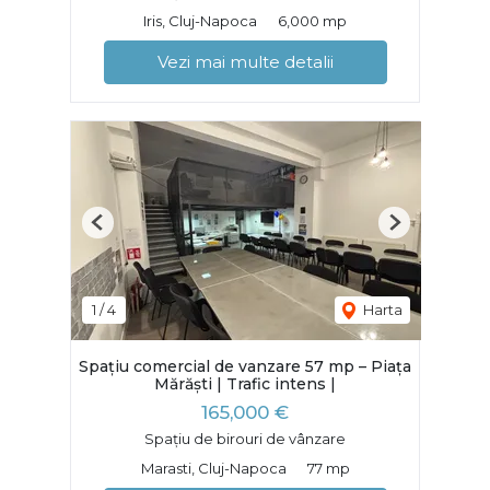
Iris, Cluj-Napoca
6,000 mp
Vezi mai multe detalii
Previous
Next
1
/
4
Harta
Spațiu comercial de vanzare 57 mp – Piața
Mărăști | Trafic intens |
165,000 €
Spațiu de birouri de vânzare
Marasti, Cluj-Napoca
77 mp