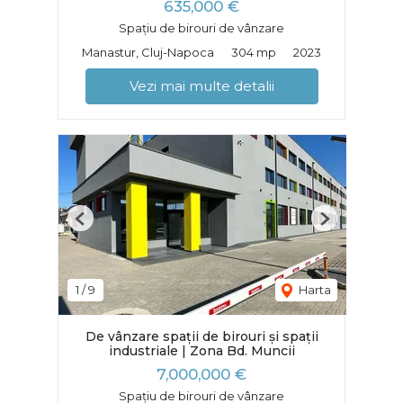
635,000 €
Spațiu de birouri de vânzare
Manastur, Cluj-Napoca
304 mp
2023
Vezi mai multe detalii
Previous
Next
1
/
9
Harta
De vânzare spații de birouri și spații
industriale | Zona Bd. Muncii
7,000,000 €
Spațiu de birouri de vânzare