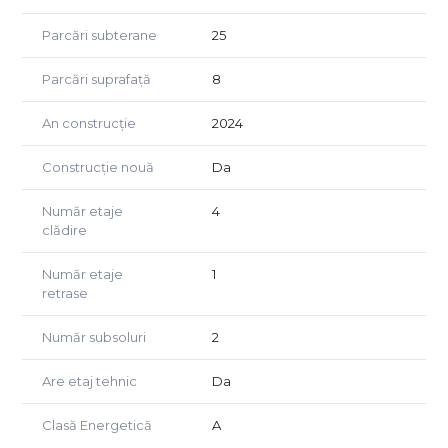
de Piata Mihai Viteazul, imobilul ofera acces rapid la
punctele principale de interes ale orasului. Cele doua
Parcări subterane
25
terase de la etajul retras sunt perfecte pentru a va relaxa
si a admira privelistea panoramica.
Parcări suprafață
8
Profitati acum de aceasta oportunitate unica de a activa
An construcție
2024
intr-o cladire de top, moderna si versatila, care
indeplineste cele mai inalte standarde de confort si
Construcție nouă
Da
eficienta !
Număr etaje
4
clădire
Număr etaje
1
retrase
Număr subsoluri
2
Are etaj tehnic
Da
Clasă Energetică
A