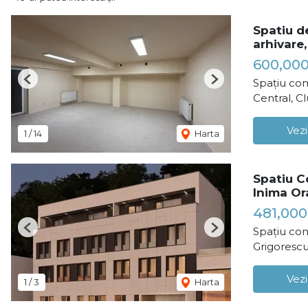
Spatiu de
arhivare,
600,00
Spațiu com
Previous
Next
Central, C
Vezi
1
/
14
Harta
Spatiu C
Inima Or
481,000
Spațiu com
Previous
Next
Grigorescu
Vezi
1
/
3
Harta