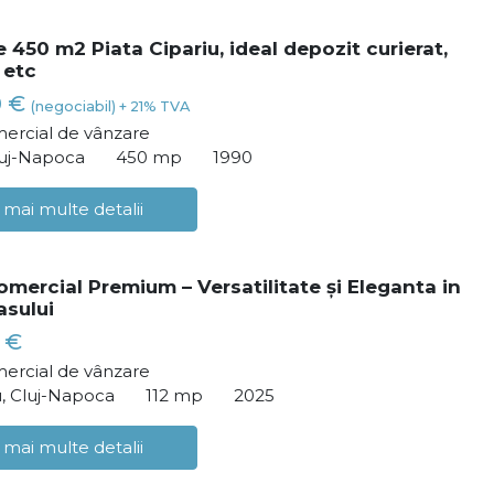
 450 m2 Piata Cipariu, ideal depozit curierat,
 etc
0 €
(negociabil) + 21% TVA
ercial de vânzare
luj-Napoca
450 mp
1990
 mai multe detalii
omercial Premium – Versatilitate și Eleganta in
asului
 €
ercial de vânzare
, Cluj-Napoca
112 mp
2025
 mai multe detalii