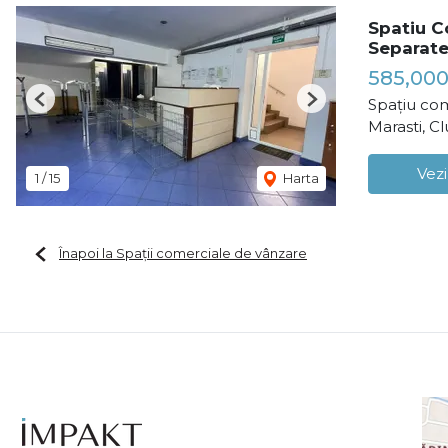
Spatiu C
Separat
585,00
Spațiu com
Previous
Next
Marasti, C
Vezi
1
/
15
Harta
Înapoi la Spații comerciale de vânzare