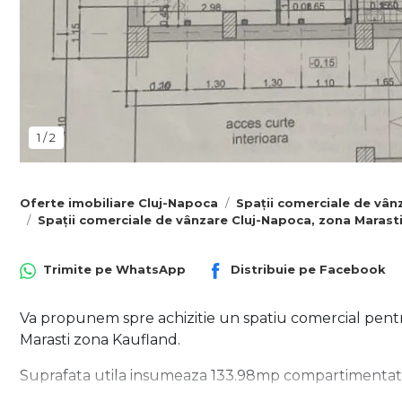
1
/
2
Oferte imobiliare Cluj-Napoca
Spații comerciale de vân
Spații comerciale de vânzare Cluj-Napoca, zona Marast
Trimite pe
WhatsApp
Distribuie pe
Facebook
Va propunem spre achizitie un spatiu comercial pentru 
Marasti zona Kaufland.
Suprafata utila insumeaza 133.98mp compartimentat pe