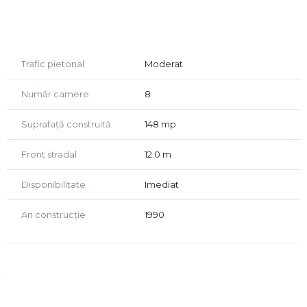
u, vestiar, grup sanitar si hol in suprafata de 88.85mp
sanitar in suprafata de 45.13mp
musetare.
Trafic pietonal
Moderat
 vizionari, nu ezitati sa ne contactati la numerele
Număr camere
8
Suprafață construită
148 mp
Front stradal
12.0 m
Disponibilitate
Imediat
An construcție
1990