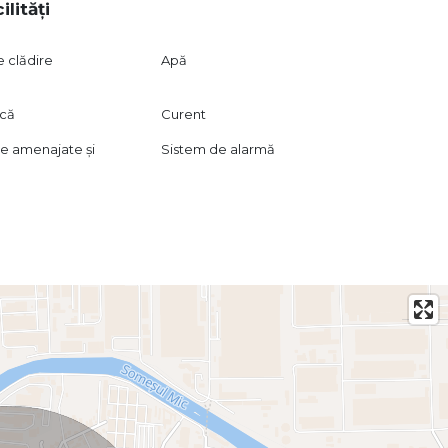
ilități
e clădire
Apă
ică
Curent
re amenajate și
Sistem de alarmă