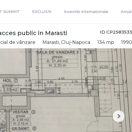
T SUMMIT
EXCLUSIV
Investiții internaționale
Ansam
ID CP2583533
 acces public in Marasti
cial de vânzare
Marasti, Cluj-Napoca
134 mp
1990
Next