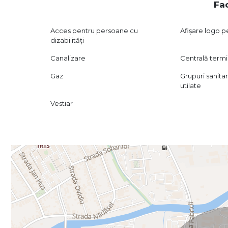
Fac
Acces pentru persoane cu
Afișare logo p
dizabilități
Canalizare
Centrală term
Gaz
Grupuri sanita
utilate
Vestiar