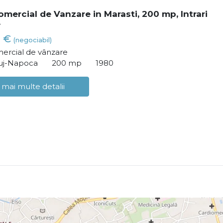
omercial de Vanzare in Marasti, 200 mp, Intrari
e
0 €
(negociabil)
ercial de vânzare
luj-Napoca
200 mp
1980
 mai multe detalii