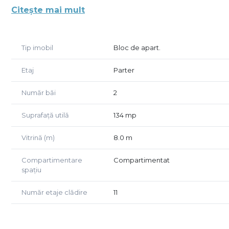
Compartimentare parter: 2 sali de vanzare, birou, ofici
Citește mai mult
Compartimentare etaj : depozit, depozit, birou, grup 
Spatiul este mobilat si utilat pentru servicii de infru
Tip imobil
Bloc de apart.
Pentru mai multe informatii sau pentru stabilirea unei
afisate.
Etaj
Parter
Număr băi
2
Suprafață utilă
134 mp
Vitrină (m)
8.0 m
Compartimentare
Compartimentat
spațiu
Număr etaje clădire
11