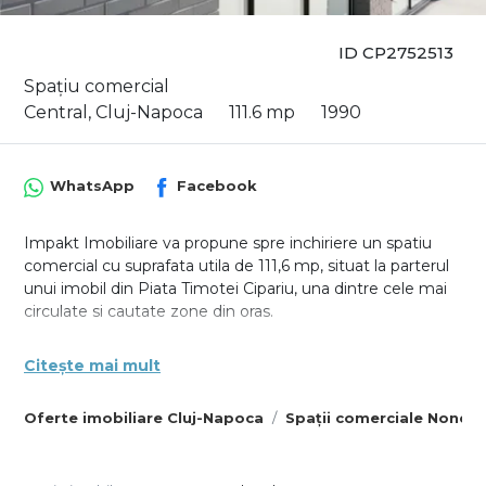
ID CP2752513
Spațiu comercial
Central, Cluj-Napoca
111.6 mp
1990
WhatsApp
Facebook
Impakt Imobiliare va propune spre inchiriere un spatiu
comercial cu suprafata utila de 111,6 mp, situat la parterul
unui imobil din Piata Timotei Cipariu, una dintre cele mai
circulate si cautate zone din oras.
Spatiul este compartimentat eficient, fiind alcatuit din:
Citește mai mult
sala de vanzare, trei holuri, doua depozite, lift, vestiar,
incapere de igienizare si grup sanitar. Aceasta structura il
Oferte imobiliare Cluj-Napoca
Spații comerciale None C
face ideal pentru activitati comerciale, showroom, sediu
bancar sau alte servicii care necesita atat vizibilitate
stradala, cat si spatii auxiliare pentru organizare si