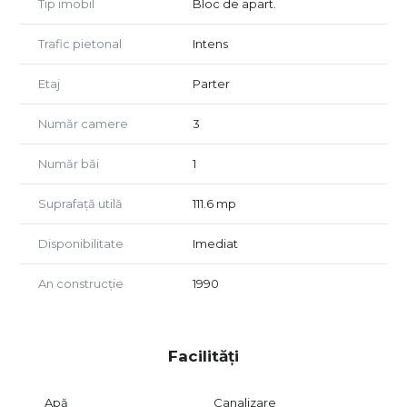
depozitare.
Tip imobil
Bloc de apart.
Spatiul dispune de vitrina stradala generoasa,
Trafic pietonal
Intens
amplasamentul este in zona cu trafic pietonal si auto
intens, iar pentru activitati de alimentatie publica necesita
Etaj
Parter
autorizatie.
Număr camere
3
Zona Piata Cipariu este una dintre cele mai dinamice si
bine conectate din Cluj-Napoca, aflata in imediata
apropiere a centrului orasului, a mijloacelor de transport in
Număr băi
1
comun, institutii de interes si puncte comerciale de
referinta, ceea ce confera spatiului vizibilitate maxima si
Suprafață utilă
111.6 mp
un potential excelent pentru orice tip de activitate.
Disponibilitate
Imediat
Pentru mai multe detalii si programarea unei vizionari,
echipa Impakt Imobiliare va sta la dispozitie.
An construcție
1990
Facilități
Apă
Canalizare