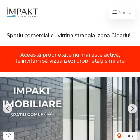
Meniu
Spatiu comercial cu vitrina stradala, zona Cipariu!
Această proprietate nu mai este activă,
te invităm să vizualizezi proprietăți similare
Previous
Nex
1
/
1
Harta