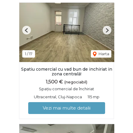
Previous
Next
1
/
17
Harta
Spatiu comercial cu vad bun de inchiriat in
zona centrală!
1,500 €
(negociabil)
Spațiu comercial de închiriat
Ultracentral, Cluj-Napoca
115 mp
Vezi mai multe detalii