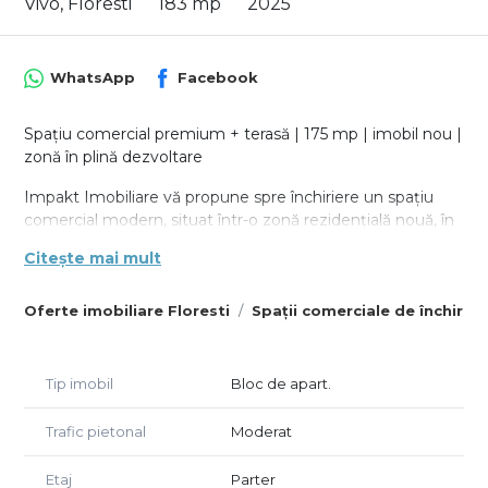
Vivo, Floresti
183 mp
2025
WhatsApp
Facebook
Spațiu comercial premium + terasă | 175 mp | imobil nou |
zonă în plină dezvoltare
Impakt Imobiliare vă propune spre închiriere un spațiu
comercial modern, situat într-o zonă rezidențială nouă, în
continuă dezvoltare, cu potențial excelent pentru afaceri
Citește mai mult
care caută vizibilitate și creștere pe termen lung.
🔹 Suprafață utilă: aprox. 175 mp
Oferte imobiliare Floresti
Spații comerciale de închiriat
🔹 Terasă generoasă: aprox. 54 mp – ideală pentru
extindere sau zonă de relaxare
🔹 Spațiu open-space, cu posibilitate de compartimentare
Tip imobil
Bloc de apart.
flexibilă
🔹 Suprafețe vitrate mari → lumină naturală pe tot
Trafic pietonal
Moderat
parcursul zilei
🔹 Acces facil pentru clienți și aprovizionare
Etaj
Parter