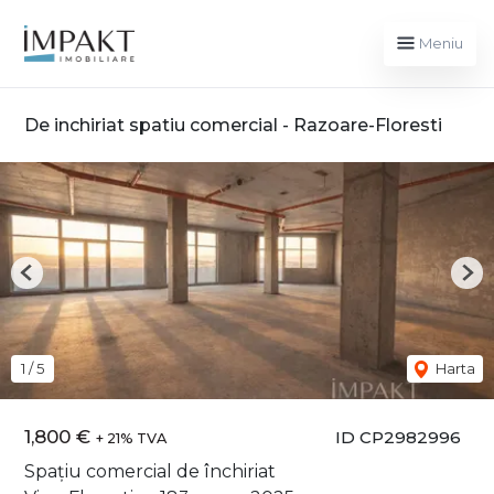
Meniu
De inchiriat spatiu comercial - Razoare-Floresti
Previous
Nex
1
/
5
Harta
1,800 €
ID CP2982996
+ 21% TVA
Spațiu comercial de închiriat