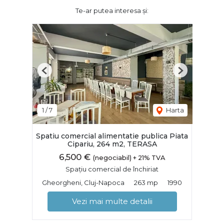
Te-ar putea interesa și:
Previous
Next
1
/
7
Harta
Spatiu comercial alimentatie publica Piata
Cipariu, 264 m2, TERASA
6,500 €
(negociabil) + 21% TVA
Spațiu comercial de închiriat
Gheorgheni, Cluj-Napoca
263 mp
1990
Vezi mai multe detalii