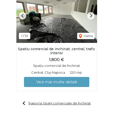
Previous
Next
1
/
10
Harta
Spatiu comercial de inchiriat, central, trafic
intens!
1,800 €
Spațiu comercial de închiriat
Central, Cluj-Napoca
220 mp
Vezi mai multe detalii
Înapoi la Spații comerciale de închiriat