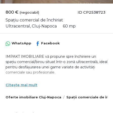
800 €
ID CP2538723
(negociabil)
Spațiu comercial de închiriat
Ultracentral, Cluj-Napoca
60 mp
WhatsApp
Facebook
IMPAKT IMOBILIARE vă propune spre închiriere un
spațiu comercial/birou situat într-o zonă ultracentrală, ideal
pentru desfășurarea unei game variate de activități
comerciale sau profesionale.
Proprietatea beneficiază de o vizibilitate ridicată, fiind
Citește mai mult
amplasată într-o zonă cu trafic pietonal intens și acces
facil din principalele artere ale orașului. În imediata
Oferte imobiliare Cluj-Napoca
Spații comerciale de înch
apropiere se regăsesc stații de autobuz, tramvai și
metrou, ceea ce facilitează accesul clienților și
colaboratorilor.