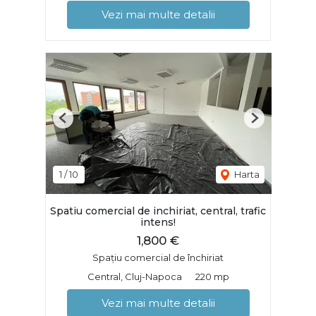
Vezi mai multe detalii
Previous
Next
1
/
10
Harta
Spatiu comercial de inchiriat, central, trafic
intens!
1,800 €
Spațiu comercial de închiriat
Central, Cluj-Napoca
220 mp
Vezi mai multe detalii