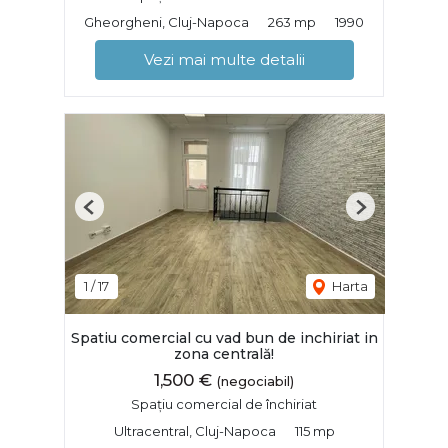
Gheorgheni, Cluj-Napoca
263 mp
1990
Vezi mai multe detalii
Previous
Next
1
/
17
Harta
Spatiu comercial cu vad bun de inchiriat in
zona centrală!
1,500 €
(negociabil)
Spațiu comercial de închiriat
Ultracentral, Cluj-Napoca
115 mp