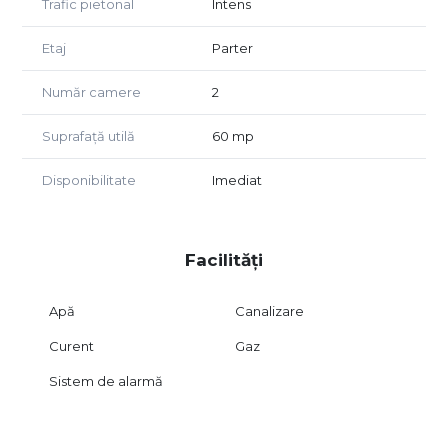
Trafic pietonal
Intens
Spațiul are o suprafață utilă de 60 mp și este
compartimentat într-o încăpere principală generoasă, plus
Etaj
Parter
o încăpere secundară, ambele fiind potrivite atât pentru
birouri cât și pentru activități comerciale, precum un
Număr camere
2
magazin nealimentar. De asemenea, dispune de o zonă
de depozitare interioară, un garaj în curte la care se poate
Suprafață utilă
60 mp
ieși din intrarea secundară, și de o baie proprie, oferind tot
confortul necesar.
Disponibilitate
Imediat
Spațiul este conectat la apă, canalizare, electricitate.
Dispune de un sistem de alarmă plus camere de
supraveghere.
Facilități
Accesul se poate face direct din stradă, ceea ce crește
considerabil atractivitatea spațiului, sau din curte.
Apă
Canalizare
Acest spațiu este o oportunitate ideală pentru
antreprenori sau profesioniști care caută un punct de
Curent
Gaz
lucru central, vizibil și bine echipat.
Sistem de alarmă
📞 Pentru mai multe informații și pentru a programa o
vizionare, nu ezitați să ne contactați! Echipa IMPAKT
IMOBILIARE este aici pentru a vă sprijini în dezvoltarea