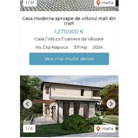
1
/
31
Harta
Casa moderna aproape de viitorul mall din
Iris!!!
1,270,000 €
Casă / Vilă cu 7 camere de vânzare
Iris, Cluj-Napoca
371 mp
2024
Vezi mai multe detalii
Previous
Next
1
/
6
Harta