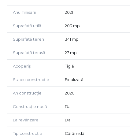
Anul finisării
2021
Suprafață utilă
203 mp
Suprafață teren
341 mp
Suprafață terasă
27 mp
Acoperiș
Țiglă
Stadiu construcție
Finalizată
An construcție
2020
Construcție nouă
Da
La revânzare
Da
Tip construcție
Cărămidă