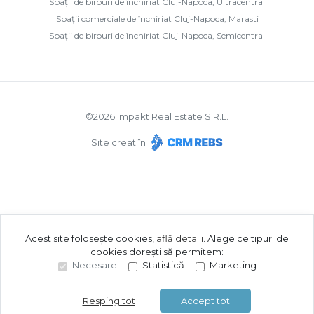
Spații de birouri de închiriat Cluj-Napoca, Ultracentral
Spații comerciale de închiriat Cluj-Napoca, Marasti
Spații de birouri de închiriat Cluj-Napoca, Semicentral
©
2026
Impakt Real Estate S.R.L.
Site creat în
Acest site folosește cookies,
află detalii
.
Alege ce tipuri de
cookies dorești să permitem:
Necesare
Statistică
Marketing
Resping tot
Accept tot