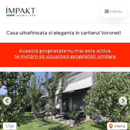
Meniu
Casa ultrafinisata si eleganta in cartierul Voronet!
Această proprietate nu mai este activă,
te invităm să vizualizezi proprietăți similare
Previous
Nex
1
/
24
Harta