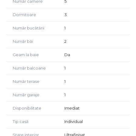
Număr camere
5
pardoseala si sistem de aer conditionat, asigurand un
climat optim in orice anotimp. Livingul este generos si
Dormitoare
3
primitor, amenajat cu finisaje premium si decorat in tonuri
neutre, completat de o zona de dining eleganta.
Număr bucătării
1
Bucataria, cu design modern si linii minimaliste, este
complet utilata si echipata cu aparatura de ultima
Număr băi
2
generatie, oferind un spatiu functional si placut.
Ferestrele mari permit luminii naturale sa inunde
Geam la baie
Da
interiorul, evidentind frumusetea pardoselilor din lemn si
armonia cromatica a intregii locuinte. Atmosfera este
Număr balcoane
1
completata de detalii decorative atent alese, care confera
un aer sofisticat si relaxant.
Număr terase
1
Aceasta casa reprezinta o oportunitate unica pentru cei
Număr garaje
1
care isi doresc un camin elegant si confortabil, intr-o zona
de top a orasului, cu acces rapid la toate facilitatile
Disponibilitate
Imediat
necesare unui stil de viata modern.
Tip casă
Individual
Nu ezitati sa ne contactati!
Stare interior
Ultrafinisat