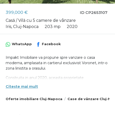
399,000 €
ID CP2653107
Casă / Vilă cu 5 camere de vânzare
Iris, Cluj-Napoca
203 mp
2020
WhatsApp
Facebook
Impakt Imobiliare va propune spre vanzare o casa
moderna, amplasata in cartierul exclusivist Voronet, intr-o
zona linistita a orasului.
Construita in anul 2020, aceasta proprietate
impresioneaza prin arhitectura sa contemporana si prin
Citește mai mult
atentia deosebita acordata detaliilor. Cu o suprafata utila
de 203 mp si teren de 341 mp, casa ofera spatii
Oferte imobiliare Cluj-Napoca
Case de vânzare Cluj-Na
generoase, luminoase si perfect compartimentate pentru
confortul unei familii.
Proprietatea dispune de garaj spatios, incalzire in