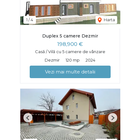
1
/
4
Harta
Duplex 5 camere Dezmir
198,900 €
Casă / Vilă cu 5 camere de vânzare
Dezmir
120 mp
2024
Vezi mai multe detalii
Previous
Next