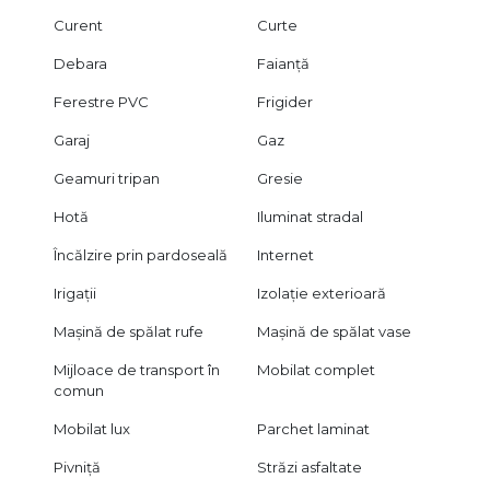
Curent
Curte
Debara
Faianță
Ferestre PVC
Frigider
Garaj
Gaz
Geamuri tripan
Gresie
Hotă
Iluminat stradal
Încălzire prin pardoseală
Internet
Irigații
Izolație exterioară
Mașină de spălat rufe
Mașină de spălat vase
Mijloace de transport în
Mobilat complet
comun
Mobilat lux
Parchet laminat
Pivniță
Străzi asfaltate