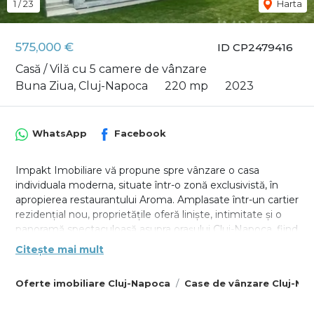
1
/
23
Harta
575,000 €
ID CP2479416
Casă / Vilă cu 5 camere de vânzare
Buna Ziua, Cluj-Napoca
220 mp
2023
WhatsApp
Facebook
Impakt Imobiliare vă propune spre vânzare o casa
individuala moderna, situate într-o zonă exclusivistă, în
apropierea restaurantului Aroma. Amplasate într-un cartier
rezidențial nou, proprietățile oferă liniște, intimitate și o
panoramă spectaculoasă asupra orașului Cluj-Napoca, fiind
totodată ferite de agitația urbană.
Citește mai mult
Detalii generale:
Oferte imobiliare Cluj-Napoca
Case de vânzare Cluj-Na
Suprafață utilă: 220 mp/casă
Regim de înălțime: Demisol + Parter + Etaj