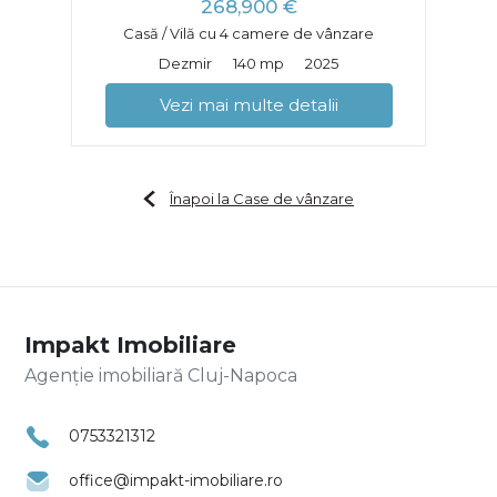
268,900 €
Casă / Vilă cu 4 camere de vânzare
Dezmir
140 mp
2025
Vezi mai multe detalii
Înapoi la Case de vânzare
Impakt Imobiliare
Agenție imobiliară Cluj-Napoca
0753321312
office@impakt-imobiliare.ro