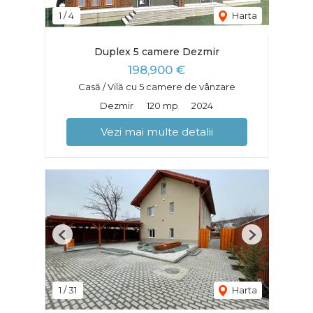
1
/
4
Harta
Duplex 5 camere Dezmir
198,900 €
Casă / Vilă cu 5 camere de vânzare
Dezmir
120 mp
2024
Vezi mai multe detalii
Previous
Next
1
/
31
Harta