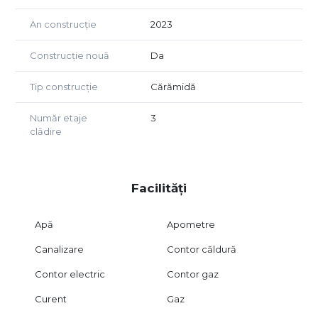
priveliște
Al doilea dormitor, de asemenea cu baie proprie
An construcție
2023
Avantajele zonei:
Construcție nouă
Da
Zonă rezidențială nouă, liniștită, vedere panoramică asupra
orașului
Tip construcție
Cărămidă
Compartimentare ideală pentru familii
Număr etaje
3
Pentru mai multe detalii sau programarea unei vizionări,
clădire
nu ezitați să mă contactați la numerul de telefon
0755548289 sau la adresa noastra de pe strada Ciprian
Porumbescu nr. 36!
Facilități
Apă
Apometre
Canalizare
Contor căldură
Contor electric
Contor gaz
Curent
Gaz