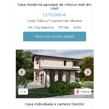
Casa moderna aproape de viitorul mall din
Iris!!!
1,270,000 €
Casă / Vilă cu 7 camere de vânzare
Iris, Cluj-Napoca
371 mp
2024
Vezi mai multe detalii
Previous
Next
1
/
6
Harta
Casa individuala 4 camere Dezmir