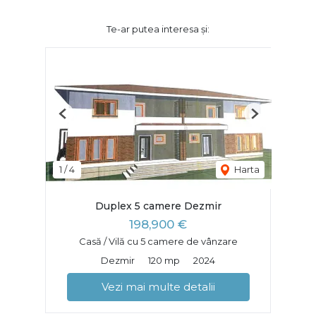
Te-ar putea interesa și:
Previous
Next
1
/
4
Harta
Duplex 5 camere Dezmir
198,900 €
Casă / Vilă cu 5 camere de vânzare
Dezmir
120 mp
2024
Vezi mai multe detalii