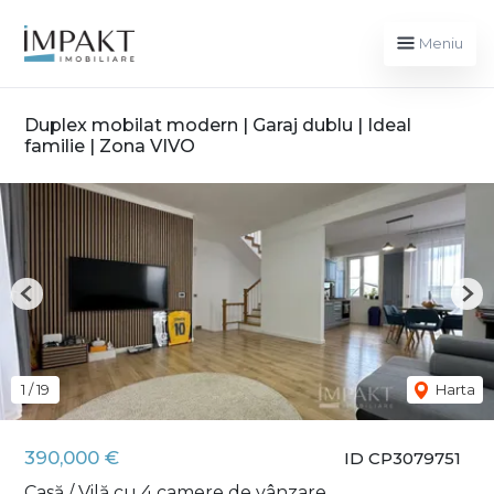
Meniu
Duplex mobilat modern | Garaj dublu | Ideal
familie | Zona VIVO
Previous
Nex
1
/
19
Harta
390,000 €
ID CP3079751
Casă / Vilă cu 4 camere de vânzare