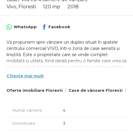
Vivo, Floresti
120 mp
2018
WhatsApp
Facebook
Vă propunem spre vânzare un duplex situat în spatele
centrului comercial VIVO, într-o zonă de case aerisită și
liniștită. Este o proprietate care se vinde complet
mobilată și utilată, fiind ideală pentru o familie care vrea să
se mute rapid, fără să mai treacă prin stresul amenajărilor.
Citește mai mult
Casa este foarte bine compartimentată, cu o separare
clară între zona de zi și cea de odihnă, dar punctul forte
Oferte imobiliare Floresti
Case de vânzare Floresti
Ca
rămâne demisolul generos, care oferă spațiu de
depozitare greu de găsit la alte proprietăți din zonă.
Compartimentare:
Număr camere
4
Demisol: Garaj pentru două mașini, pivniță încăpătoare și
cameră tehnică/atelier pentru scule.
Dormitoare
3
Parter: Living luminos cu bucătărie open-space și baie.
Etaj: Trei dormitoare (matrimonialul cu zona de dressing),