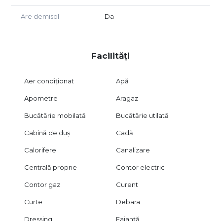
Are demisol
Da
Facilități
Aer condiționat
Apă
Apometre
Aragaz
Bucătărie mobilată
Bucătărie utilată
Cabină de duș
Cadă
Calorifere
Canalizare
Centrală proprie
Contor electric
Contor gaz
Curent
Curte
Debara
Dressing
Faianță