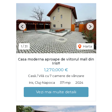
Previous
Next
1
/
31
Harta
Casa moderna aproape de viitorul mall din
Iris!!!
1,270,000 €
Casă / Vilă cu 7 camere de vânzare
Iris, Cluj-Napoca
371 mp
2024
Vezi mai multe detalii