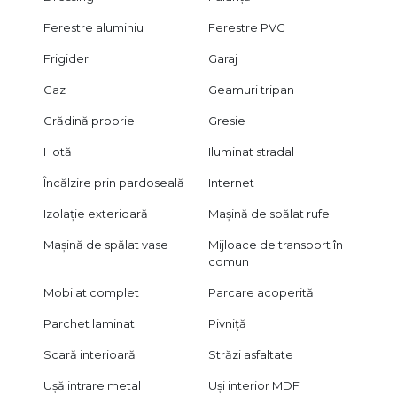
Ferestre aluminiu
Ferestre PVC
Frigider
Garaj
Gaz
Geamuri tripan
Grădină proprie
Gresie
Hotă
Iluminat stradal
Încălzire prin pardoseală
Internet
Izolație exterioară
Mașină de spălat rufe
Mașină de spălat vase
Mijloace de transport în
comun
Mobilat complet
Parcare acoperită
Parchet laminat
Pivniță
Scară interioară
Străzi asfaltate
Ușă intrare metal
Uși interior MDF