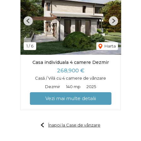
Previous
Next
1
/
6
Harta
Casa individuala 4 camere Dezmir
268,900 €
Casă / Vilă cu 4 camere de vânzare
Dezmir
140 mp
2025
Vezi mai multe detalii
Înapoi la Case de vânzare