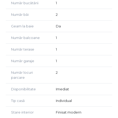
Număr bucătării
1
baie și balcon de 7 mp.
Număr băi
2
Detalii principale:
Suprafață: 120 mp utili + teren de aproximativ 300 mp;
Stare: Finisaje moderne, mobilat și utilat complet;
Geam la baie
Da
Locație: Acces rapid spre Cluj-Napoca, situat într-un
ansamblu bine întreținut în proximitatea VIVO.
Număr balcoane
1
Este o variantă solidă dacă cauți o casă practică, cu o
Număr terase
1
curte privată și suficient spațiu pentru mașini și
depozitare, totul la câteva minute de oraș.
Număr garaje
1
Număr locuri
2
parcare
Disponibilitate
Imediat
Tip casă
Individual
Stare interior
Finisat modern