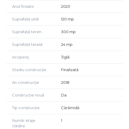
Anul finisării
2020
Suprafață utilă
120 mp
Suprafață teren
300 mp
Suprafață terasă
24 mp
Acoperiș
Țiglă
Stadiu construcție
Finalizată
An construcție
2018
Construcție nouă
Da
Tip construcție
Cărămidă
Număr etaje
1
clădire