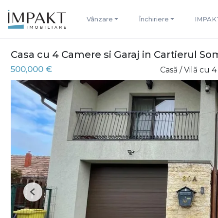
Vânzare
Închiriere
IMPAK
Casa cu 4 Camere si Garaj in Cartierul S
500,000 €
Casă / Vilă cu
Previous