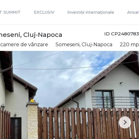
T SUMMIT
EXCLUSIV
Investiții internaționale
Ansam
ID CP2480783
omeseni, Cluj-Napoca
 4 camere de vânzare
Someseni, Cluj-Napoca
220 mp
Next