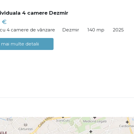
ividuala 4 camere Dezmir
 €
ă cu 4 camere de vânzare
Dezmir
140 mp
2025
 mai multe detalii