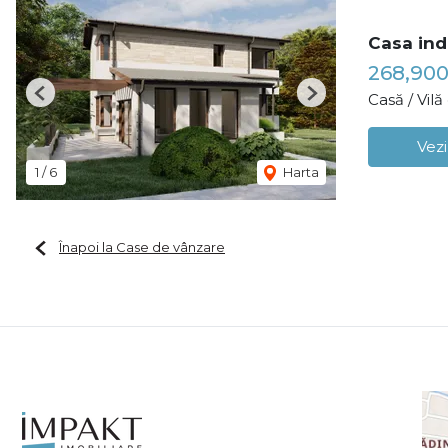
Casa ind
268,900
Casă / Vil
Previous
Next
Vezi
1
/
6
Harta
Înapoi la Case de vânzare