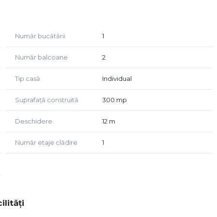
i garaj de 30 mp
Număr bucătării
1
 va astepam la sediul nostru pe str. Ciprian Porumbescu,
fisate!
Număr balcoane
2
Tip casă
Individual
Suprafață construită
300 mp
Deschidere
12 m
Număr etaje clădire
1
ilități