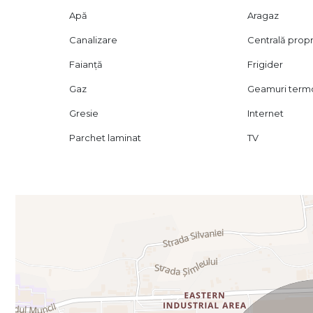
Apă
Aragaz
Canalizare
Centrală prop
Faianță
Frigider
Gaz
Geamuri ter
Gresie
Internet
Parchet laminat
TV