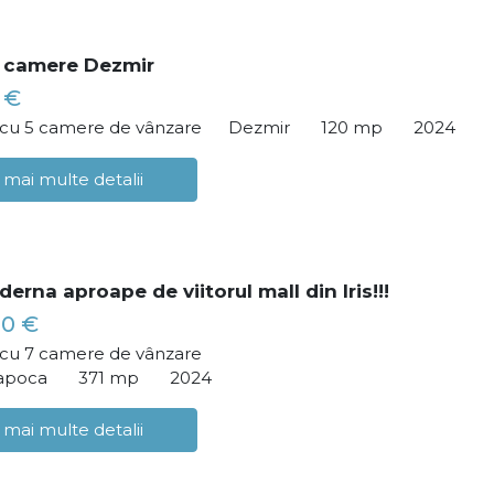
 camere Dezmir
 €
ă cu 5 camere de vânzare
Dezmir
120 mp
2024
 mai multe detalii
rna aproape de viitorul mall din Iris!!!
00 €
ă cu 7 camere de vânzare
Napoca
371 mp
2024
 mai multe detalii