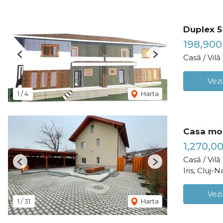
Duplex 5
198,900
Casă / Vil
Previous
Next
Vezi
1
/
4
Harta
Casa mode
1,270,0
Casă / Vil
Previous
Next
Iris, Cluj-
Vezi
1
/
31
Harta