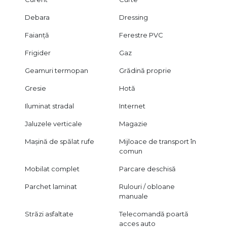
Debara
Dressing
Faianță
Ferestre PVC
Frigider
Gaz
Geamuri termopan
Grădină proprie
Gresie
Hotă
Iluminat stradal
Internet
Jaluzele verticale
Magazie
Mașină de spălat rufe
Mijloace de transport în
comun
Mobilat complet
Parcare deschisă
Parchet laminat
Rulouri / obloane
manuale
Străzi asfaltate
Telecomandă poartă
acces auto