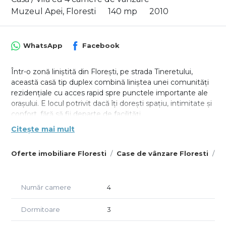
Muzeul Apei, Floresti
140 mp
2010
WhatsApp
Facebook
Într-o zonă liniștită din Florești, pe strada Tineretului,
această casă tip duplex combină liniștea unei comunități
rezidențiale cu acces rapid spre punctele importante ale
orașului. E locul potrivit dacă îți dorești spațiu, intimitate și
confort, fără să fii departe de facilități.
Citește mai mult
Construită cu atenție la detalii, casa are o suprafață utilă
de 140 mp, distribuită pe două niveluri. La parter te
Oferte imobiliare Floresti
Case de vânzare Floresti
C
întâmpină un living spațios cu zonă de dining, o bucătărie
modernă, o baie de serviciu și acces direct spre terasă și
curtea privată. Etajul este gândit pentru intimitate, cu 3
dormitoare luminoase, o baie principală și doua balcoane
Număr camere
4
cu vedere deschisă.
Dormitoare
3
Dotări
Încălzire prin centrală termică proprie