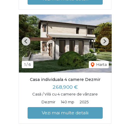
Previous
Next
1
/
6
Harta
Casa individuala 4 camere Dezmir
268,900 €
Casă / Vilă cu 4 camere de vânzare
Dezmir
140 mp
2025
Vezi mai multe detalii