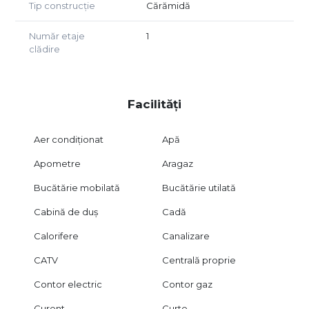
Tip construcție
Cărămidă
Număr etaje
1
clădire
Facilități
Aer condiționat
Apă
Apometre
Aragaz
Bucătărie mobilată
Bucătărie utilată
Cabină de duș
Cadă
Calorifere
Canalizare
CATV
Centrală proprie
Contor electric
Contor gaz
Curent
Curte