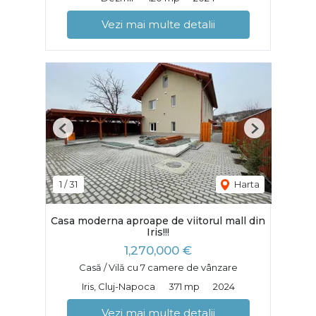
Vezi mai multe detalii
Previous
Next
1
/
31
Harta
Casa moderna aproape de viitorul mall din
Iris!!!
1,270,000 €
Casă / Vilă cu 7 camere de vânzare
Iris, Cluj-Napoca
371 mp
2024
Vezi mai multe detalii