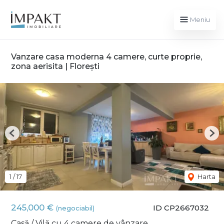
Meniu
Vanzare casa moderna 4 camere, curte proprie,
zona aerisita | Florești
Previous
Nex
1
/
17
Harta
245,000 €
ID CP2667032
(negociabil)
Casă / Vilă cu 4 camere de vânzare