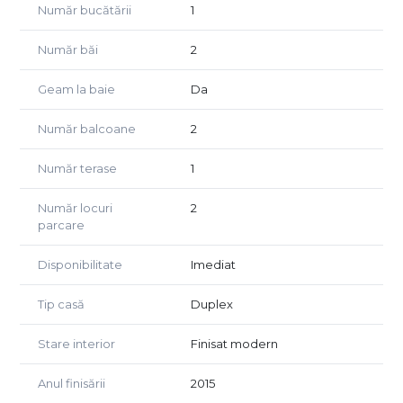
Număr bucătării
1
Geamuri termopan și izolație exterioară completă
Uși interioare moderne și finisaje de calitate
Număr băi
2
Curte împrejmuită, cu acces auto și spațiu verde
Detalii tehnice
Geam la baie
Da
Suprafață utilă: 140 mp
Teren: 202 mp
Număr balcoane
2
An construcție: 2010
An finisaje: 2015
Număr terase
1
Zona Tineretului in Floresti este cunoscută pentru accesul
Număr locuri
2
facil către magazine, școli, stații de transport public și
parcare
parcuri. În același timp, zona păstrează un aer rezidențial,
ideal pentru familii sau pentru cei care își doresc liniște la
Disponibilitate
Imediat
finalul zilei.
Tip casă
Duplex
Dacă îți dorești o locuință spațioasă, modernă și bine
amplasată, această casă tip duplex este o alegere
Stare interior
Finisat modern
excelentă. Contactează-ne pentru programarea unei
vizionări.
Anul finisării
2015