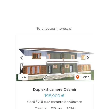
Te-ar putea interesa și:
Previous
Next
1
/
4
Harta
Duplex 5 camere Dezmir
198,900 €
Casă / Vilă cu 5 camere de vânzare
Dezmir
120 mp
2024