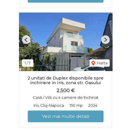
Previous
Next
1
/
7
Harta
2 unitati de Duplex disponibile spre
inchiriere in Iris, zona str. Oasului
2,500 €
Casă / Vilă cu 4 camere de închiriat
Iris, Cluj-Napoca
150 mp
2024
Vezi mai multe detalii