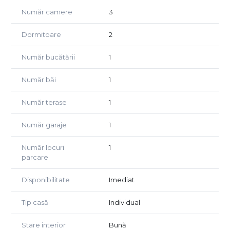
statii de transport, scoli, parcuri s.a.m.d
Număr camere
3
Proprietatea are curte comuna si o suprafata totala de
Dormitoare
2
teren de 442 mp.
Etajul are aproximativ 100 mp, incluzand o terasa
Număr bucătării
1
acoperita de circa 30 mp. Mansarda este utilizabila, cu o
suprafata de aproximativ 80 mp.
Număr băi
1
Se inchiriaza pentru activitati de birou.
Număr terase
1
Pentru mai multe informatii va rugam sa ne contactati.
Număr garaje
1
Număr locuri
1
parcare
Disponibilitate
Imediat
Tip casă
Individual
Stare interior
Bună