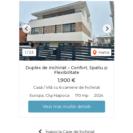
Previous
Next
1
/
23
Harta
Duplex de inchiriat – Confort, Spatiu și
Flexibilitate
1,900 €
Casă / Vilă cu 6 camere de închiriat
Europa, Cluj-Napoca
170 mp
2024
Vezi mai multe detalii
Înapoi la Case de închiriat