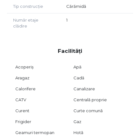
Tip construcție
Cărămidă
Număr etaje
1
clădire
Facilități
Acoperiș
Apă
Aragaz
Cadă
Calorifere
Canalizare
CATV
Centrală proprie
Curent
Curte comună
Frigider
Gaz
Geamuri termopan
Hotă