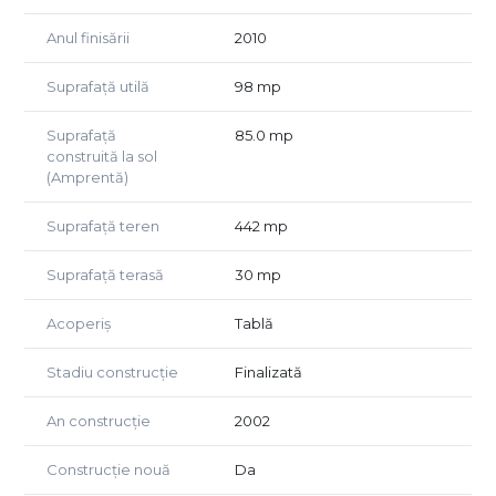
Anul finisării
2010
Suprafață utilă
98 mp
Suprafață
85.0 mp
construită la sol
(Amprentă)
Suprafață teren
442 mp
Suprafață terasă
30 mp
Acoperiș
Tablă
Stadiu construcție
Finalizată
An construcție
2002
Construcție nouă
Da