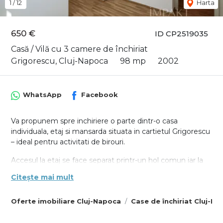
1
/
12
Harta
650 €
ID CP2519035
Casă / Vilă cu 3 camere de închiriat
Grigorescu, Cluj-Napoca
98 mp
2002
WhatsApp
Facebook
Va propunem spre inchiriere o parte dintr-o casa
individuala, etaj si mansarda situata in cartietul Grigorescu
– ideal pentru activitati de birouri.
Accesul la etaj se face separat printr-un hol comun iar la
etaj regasim 1 baie dotata cu cada si jacuzzi, 2 dormitoare,
Citește mai mult
1 camera foarte spatioasa open space, o terasa de
aproximativ 30 mp cu acces dintr-un dormitor si carema
Oferte imobiliare Cluj-Napoca
Case de închiriat Cluj-N
mare si mansarda utilizabila pe toata suprafata incaperilor.
Locuinta se afla aproape de toate facilitatile: magazine,