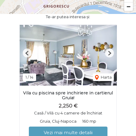
Te-ar putea interesa și:
Previous
Next
1
/
14
Harta
Vila cu piscina spre inchiriere in cartierul
Gruia!
2,250 €
Casă / Vilă cu 4 camere de închiriat
Gruia, Cluj-Napoca
160 mp
Vezi mai multe detalii