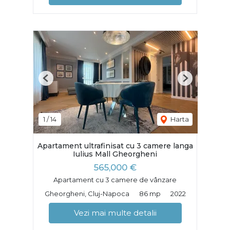
Previous
Next
1
/
14
Harta
Apartament ultrafinisat cu 3 camere langa
Iulius Mall Gheorgheni
565,000 €
Apartament cu 3 camere de vânzare
Gheorgheni, Cluj-Napoca
86 mp
2022
Vezi mai multe detalii