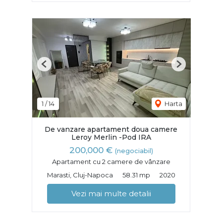
Previous
Next
1
/
14
Harta
De vanzare apartament doua camere
Leroy Merlin -Pod IRA
200,000 €
(negociabil)
Apartament cu 2 camere de vânzare
Marasti, Cluj-Napoca
58.31 mp
2020
Vezi mai multe detalii