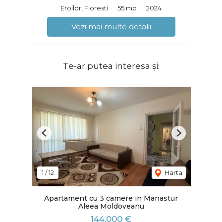
Eroilor, Floresti
55 mp
2024
Vezi mai multe detalii
Te-ar putea interesa și:
Previous
Next
1
/
12
Harta
Apartament cu 3 camere in Manastur
Aleea Moldoveanu
144,000 €