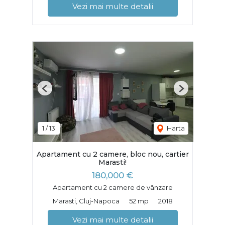
Vezi mai multe detalii
Previous
Next
1
/
13
Harta
Apartament cu 2 camere, bloc nou, cartier
Marasti!
180,000 €
Apartament cu 2 camere de vânzare
Marasti, Cluj-Napoca
52 mp
2018
Vezi mai multe detalii