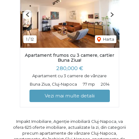
Previous
Next
1
/
12
Harta
Apartament frumos cu 3 camere, cartier
Buna Ziua!
280,000 €
Apartament cu 3 camere de vânzare
Buna Ziua, Cluj-Napoca
77 mp
2014
Vezi mai multe detalii
Impakt Imobiliare, Agenție imobiliară Cluj-Napoca, va
ofera 625 oferte imobiliare, actualizate la zi, din categorii
precum
apartamente de vânzare Cluj-Napoca
,
apartamente de închiriat Cluj-Napoca
,
apartamente de