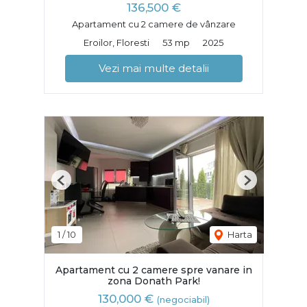
136,500 €
Apartament cu 2 camere de vânzare
Eroilor, Floresti
53 mp
2025
Vezi mai multe detalii
Previous
Next
1
/
10
Harta
Apartament cu 2 camere spre vanare in
zona Donath Park!
130,000 €
(negociabil)