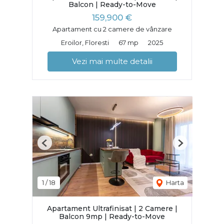
Balcon | Ready-to-Move
159,900 €
Apartament cu 2 camere de vânzare
Eroilor, Floresti
67 mp
2025
Vezi mai multe detalii
Previous
Next
1
/
18
Harta
Apartament Ultrafinisat | 2 Camere |
Balcon 9mp | Ready-to-Move