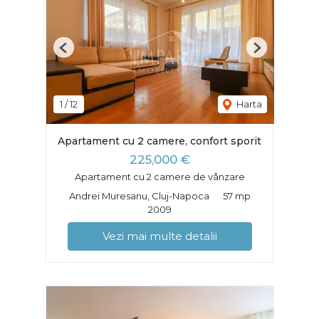
Previous
Next
1
/
12
Harta
Apartament cu 2 camere, confort sporit
225,000 €
Apartament cu 2 camere de vânzare
Andrei Muresanu, Cluj-Napoca
57 mp
2009
Vezi mai multe detalii