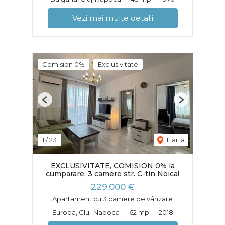
Vezi mai multe detalii
Comision 0%
Exclusivitate
Previous
Next
1
/
23
Harta
EXCLUSIVITATE, COMISION 0% la
cumparare, 3 camere str. C-tin Noica!
229,000 €
Apartament cu 3 camere de vânzare
Europa, Cluj-Napoca
62 mp
2018