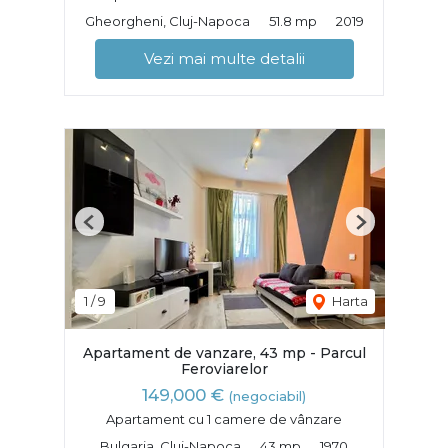
Gheorgheni, Cluj-Napoca
51.8 mp
2019
Vezi mai multe detalii
Previous
Next
1
/
9
Harta
Apartament de vanzare, 43 mp - Parcul
Feroviarelor
149,000 €
(negociabil)
Apartament cu 1 camere de vânzare
Bulgaria, Cluj-Napoca
43 mp
1970