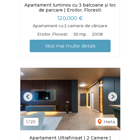
Apartament luminos cu 3 balcoane și loc
de parcare | Eroilor, Floresti
120,000 €
Apartament cu 2 camere de vânzare
Eroilor, Floresti
50 mp
2008
Vezi mai multe detalii
Previous
Next
1
/
20
Harta
Apartament Ultrafinisat | 2 Camere |