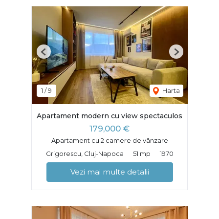
Previous
Next
1
/
9
Harta
Apartament modern cu view spectaculos
179,000 €
Apartament cu 2 camere de vânzare
Grigorescu, Cluj-Napoca
51 mp
1970
Vezi mai multe detalii