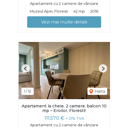
Apartament cu 2 camere de vânzare
Muzeul Apei, Floresti
42 mp
2016
Vezi mai multe detalii
Previous
Next
1
/
12
Harta
Apartament la cheie, 2 camere, balcon 10
mp – Eroilor, Floresti!
111,570 €
+ 21% TVA
Apartament cu 2 camere de vânzare