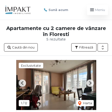
Sună acum
Meniu
Apartamente cu 2 camere de vânzare
în Floresti
5 rezultate
Caută din nou
Filtrează
Exclusivitate
Previous
Next
1
/
12
Harta