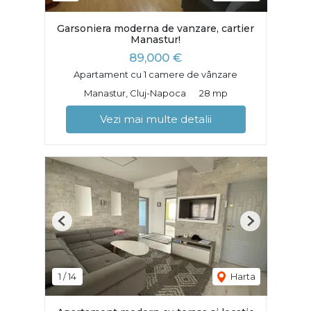
Garsoniera moderna de vanzare, cartier
Manastur!
89,000 €
Apartament cu 1 camere de vânzare
Manastur, Cluj-Napoca
28 mp
Vezi mai multe detalii
Previous
Next
1
/
14
Harta