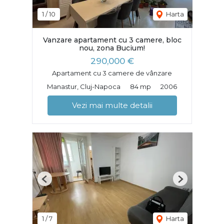
1
/
10
Harta
Vanzare apartament cu 3 camere, bloc
nou, zona Bucium!
290,000 €
Apartament cu 3 camere de vânzare
Manastur, Cluj-Napoca
84 mp
2006
Vezi mai multe detalii
Previous
Next
1
/
7
Harta