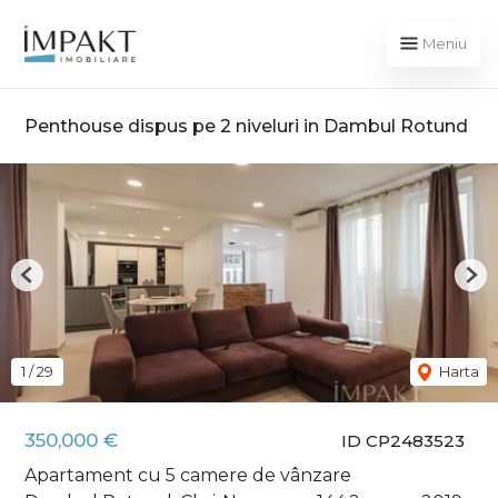
Meniu
Penthouse dispus pe 2 niveluri in Dambul Rotund
Previous
Nex
1
/
29
Harta
350,000 €
ID CP2483523
Apartament cu 5 camere de vânzare