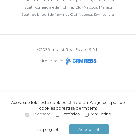
Spații comerciale de închiriat Cluj-Napoca, Marasti
Spații de birouri de închiriat Cluj-Napoca, Semicentral
©
2026
Impakt Real Estate S.R.L.
Site creat în
Acest site folosește cookies,
află detalii
.
Alege ce tipuri de
cookies dorești să permitem:
Necesare
Statistică
Marketing
Resping tot
Accept tot
Sună acum
Solicită vizionare