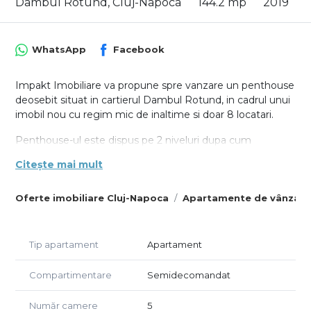
Dambul Rotund, Cluj-Napoca
144.2 mp
2019
WhatsApp
Facebook
Impakt Imobiliare va propune spre vanzare un penthouse
deosebit situat in cartierul Dambul Rotund, in cadrul unui
imobil nou cu regim mic de inaltime si doar 8 locatari.
Penthouse-ul este dispus pe 2 niveluri dupa cum
urmeaza :
Citește mai mult
- La primul nivel dispune de living bucatarie cu loc de luat
masa, baie , domitor, logie
Oferte imobiliare Cluj-Napoca
Apartamente de vânzare
- La Etaj dispune de living impreuna cu bucataria si locul
de luat masa, 2 dormitoare ambele cu baie proprie, 2
terase
Tip apartament
Apartament
Suprafata utila este de 142.2 m2 iar suprafata totala cu
Terase este de 188.9 m2.
Compartimentare
Semidecomandat
Penthouse-ul dispune de finisaje superioare, incalzire in
Număr camere
5
pardoseala, sistem de AC si se preda complet mobilat si