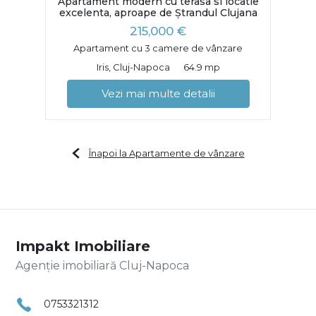
Apartament modern cu terasa si locatie
excelenta, aproape de Ștrandul Clujana
215,000 €
Apartament cu 3 camere de vânzare
Iris, Cluj-Napoca
64.9 mp
Vezi mai multe detalii
Înapoi la Apartamente de vânzare
Impakt Imobiliare
Agenție imobiliară Cluj-Napoca
0753321312