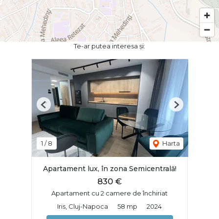
Te-ar putea interesa și:
Previous
Next
1
/
8
Harta
Apartament lux, în zona Semicentrală!
830 €
Apartament cu 2 camere de închiriat
Iris, Cluj-Napoca
58 mp
2024