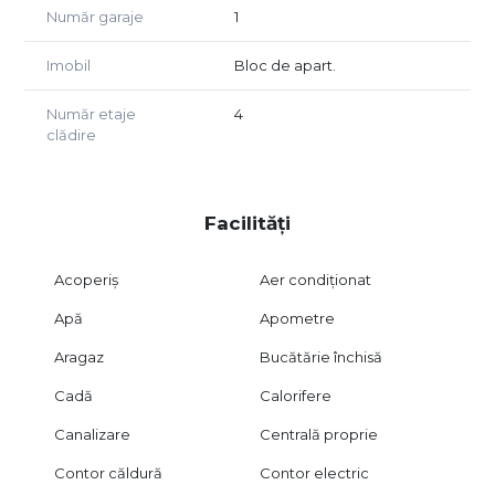
Număr garaje
1
Imobil
Bloc de apart.
Număr etaje
4
clădire
Facilități
Acoperiș
Aer condiționat
Apă
Apometre
Aragaz
Bucătărie închisă
Cadă
Calorifere
Canalizare
Centrală proprie
Contor căldură
Contor electric