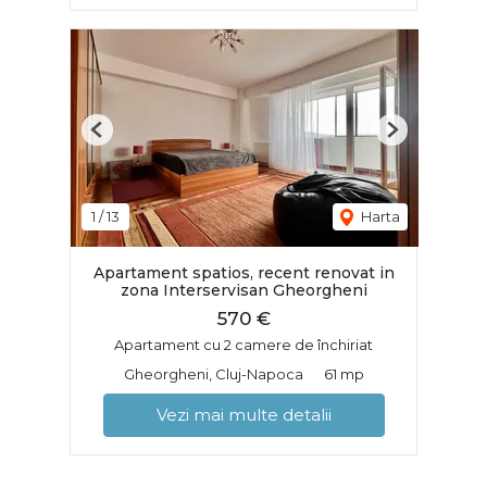
Previous
Next
1
/
13
Harta
Apartament spatios, recent renovat in
zona Interservisan Gheorgheni
570 €
Apartament cu 2 camere de închiriat
Gheorgheni, Cluj-Napoca
61 mp
Vezi mai multe detalii