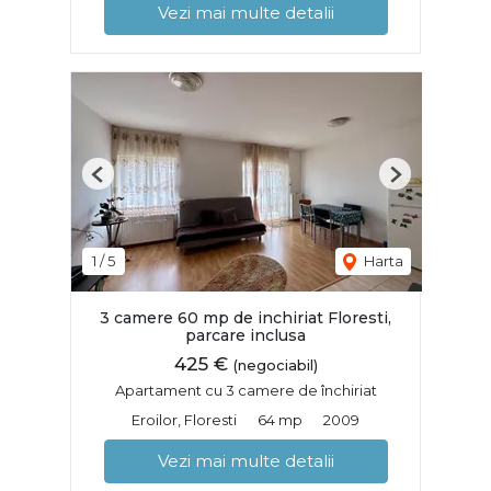
Vezi mai multe detalii
Previous
Next
1
/
5
Harta
3 camere 60 mp de inchiriat Floresti,
parcare inclusa
425 €
(negociabil)
Apartament cu 3 camere de închiriat
Eroilor, Floresti
64 mp
2009
Vezi mai multe detalii