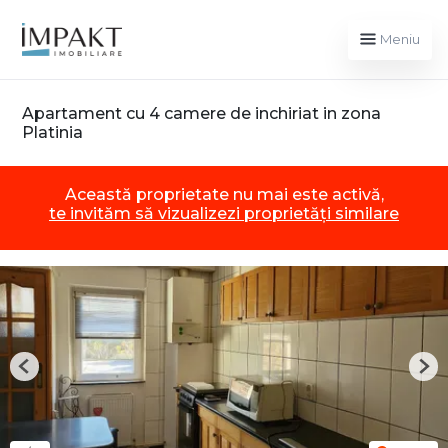
Meniu
Apartament cu 4 camere de inchiriat in zona
Platinia
Această proprietate nu mai este activă,
te invităm să vizualizezi proprietăți similare
Previous
Nex