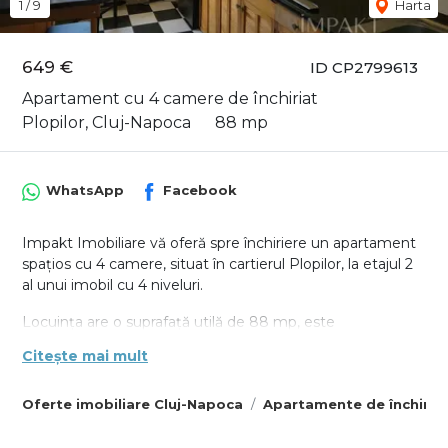
1
/
9
Harta
649 €
ID CP2799613
Apartament cu 4 camere de închiriat
Plopilor, Cluj-Napoca
88 mp
WhatsApp
Facebook
Impakt Imobiliare vă oferă spre închiriere un apartament
spațios cu 4 camere, situat în cartierul Plopilor, la etajul 2
al unui imobil cu 4 niveluri.
Locuința are o suprafață utilă de 88 mp, este
decomandată și compartimentată eficient: living, trei
Citește mai mult
dormitoare, bucătărie, două băi și două balcoane închise.
Apartamentul este luminos, aerisit și bine întreținut.
Oferte imobiliare Cluj-Napoca
Apartamente de închiria
Dispune de centrală termică proprie performantă, aer
condiționat, aragaz nou, frigider, congelator și mașină de