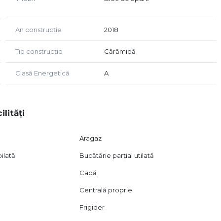
 unei vizionări, vă invităm să ne contactați la
 agenției.
An construcție
2018
Tip construcție
Cărămidă
Clasă Energetică
A
ilități
Aragaz
ilată
Bucătărie parțial utilată
Cadă
Centrală proprie
Frigider