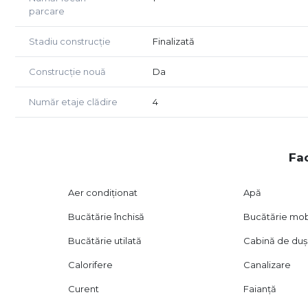
Pentru informații suplimentare sau pentru programarea
parcare
numerele de telefon afișate sau să ne vizitați la sediul
Stadiu construcție
Finalizată
Construcție nouă
Da
Număr etaje clădire
4
Fac
Aer condiționat
Apă
Bucătărie închisă
Bucătărie mob
Bucătărie utilată
Cabină de duș
Calorifere
Canalizare
Curent
Faianță