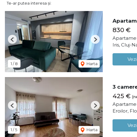
Te-ar putea interesa și:
Apartame
830 €
Apartamen
Previous
Next
Iris, Cluj-
Vezi
1
/
8
Harta
3 camere
425 €
(n
Apartamen
Previous
Next
Eroilor, Flo
Vezi
1
/
5
Harta