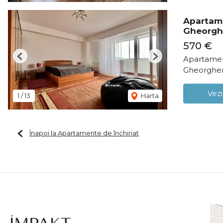
Apartame
Gheorgh
570 €
Apartamen
Previous
Next
Gheorghen
Vezi
1
/
13
Harta
Înapoi la Apartamente de închiriat