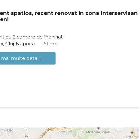
nt spatios, recent renovat in zona Interservisan
eni
t cu 2 camere de închiriat
i, Cluj-Napoca
61 mp
 mai multe detalii