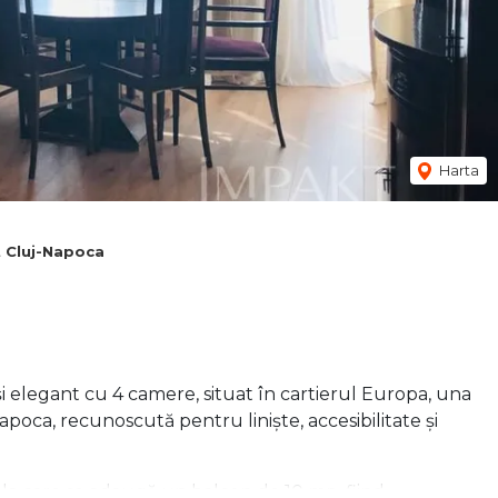
Harta
t Cluj-Napoca
 elegant cu 4 camere, situat în cartierul Europa, una
poca, recunoscută pentru liniște, accesibilitate și
la care se adaugă un balcon de 10 mp, fiind