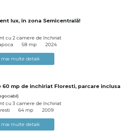
nt lux, în zona Semicentrală!
t cu 2 camere de închiriat
Napoca
58 mp
2024
 mai multe detalii
 60 mp de inchiriat Floresti, parcare inclusa
egociabil)
t cu 3 camere de închiriat
resti
64 mp
2009
 mai multe detalii