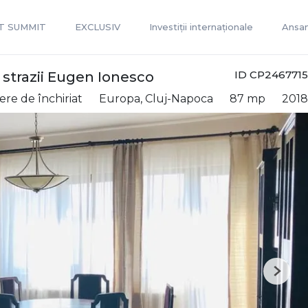
T SUMMIT
EXCLUSIV
Investiții internaționale
Ansam
ID CP2467715
 strazii Eugen Ionesco
re de închiriat
Europa, Cluj-Napoca
87 mp
2018
Next