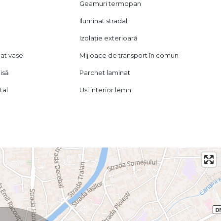
Geamuri termopan
Iluminat stradal
Izolație exterioară
lat vase
Mijloace de transport în comun
isă
Parchet laminat
tal
Uși interior lemn