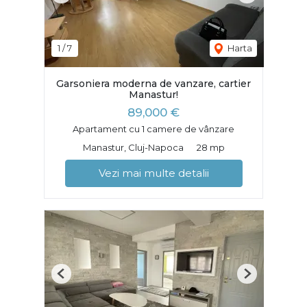
1
/
7
Harta
Garsoniera moderna de vanzare, cartier
Manastur!
89,000 €
Apartament cu 1 camere de vânzare
Manastur, Cluj-Napoca
28 mp
Vezi mai multe detalii
Previous
Next