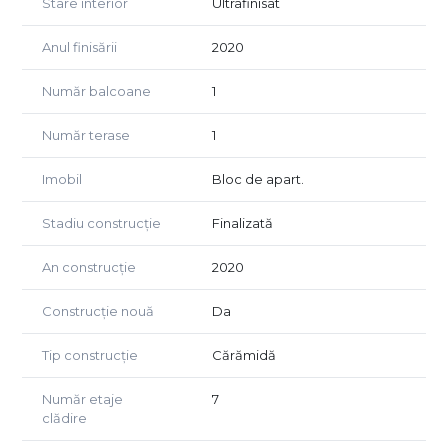
Stare interior
Ultrafinisat
Suntem aici să îți oferim încredere, nu doar o locuință.
Anul finisării
2020
Număr balcoane
1
Număr terase
1
Imobil
Bloc de apart.
Stadiu construcție
Finalizată
An construcție
2020
Construcție nouă
Da
Tip construcție
Cărămidă
Număr etaje
7
clădire