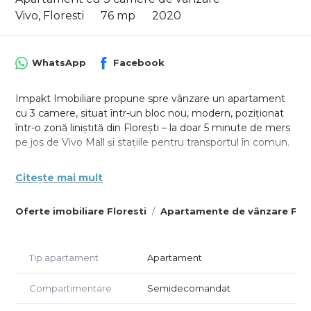
Vivo, Floresti
76 mp
2020
WhatsApp
Facebook
Impakt Imobiliare propune spre vânzare un apartament
cu 3 camere, situat într-un bloc nou, modern, poziționat
într-o zonă liniștită din Florești – la doar 5 minute de mers
pe jos de Vivo Mall și stațiile pentru transportul în comun.
Apartamentul este situat la etaj retras (7/7), într-un imobil
Citește mai mult
construit în 2020 cu regim de înălțime S+P+6E+Er.
Suprafața utilă este de 76 mp, completată de o terasă de
Oferte imobiliare Floresti
Apartamente de vânzare Flor
14.2 mp și un balcon de 4.1 mp. Compartimentarea este
practică și echilibrată: hol de acces, living cu bucătărie
open space, două dormitoare, baie, balcon și terasă.
Locuința este amenajată cu grijă, iar întreaga mobilă a
Tip apartament
Apartament
fost realizată pe comandă.
Compartimentare
Semidecomandat
Dotări:
Centrala termică proprie, încălzire prin calorifere, aer