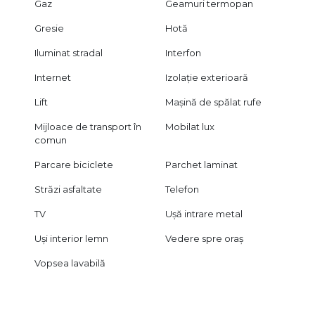
Gaz
Geamuri termopan
Gresie
Hotă
Iluminat stradal
Interfon
Internet
Izolație exterioară
Lift
Mașină de spălat rufe
Mijloace de transport în
Mobilat lux
comun
Parcare biciclete
Parchet laminat
Străzi asfaltate
Telefon
TV
Ușă intrare metal
Uși interior lemn
Vedere spre oraș
Vopsea lavabilă