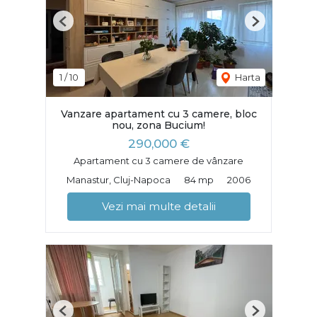
Previous
Next
1
/
10
Harta
Vanzare apartament cu 3 camere, bloc
nou, zona Bucium!
290,000 €
Apartament cu 3 camere de vânzare
Manastur, Cluj-Napoca
84 mp
2006
Vezi mai multe detalii
Previous
Next