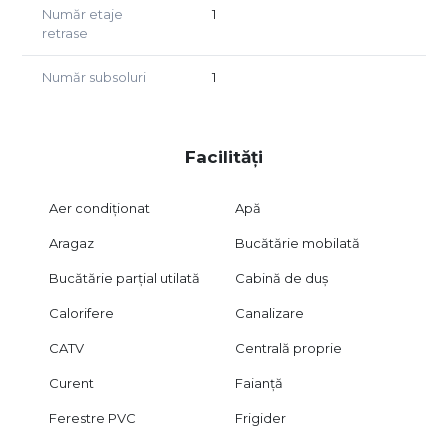
Număr etaje
1
retrase
Număr subsoluri
1
Facilități
Aer condiționat
Apă
Aragaz
Bucătărie mobilată
Bucătărie parțial utilată
Cabină de duș
Calorifere
Canalizare
CATV
Centrală proprie
Curent
Faianță
Ferestre PVC
Frigider