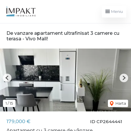
Meniu
De vanzare apartament ultrafinisat 3 camere cu
terasa - Vivo Mall!
Previous
Nex
1
/
15
Harta
179,000 €
ID CP2644441
Apartament cu 3 camere de vânzare