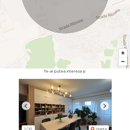
Te-ar putea interesa și:
Previous
Next
1
/
10
Harta