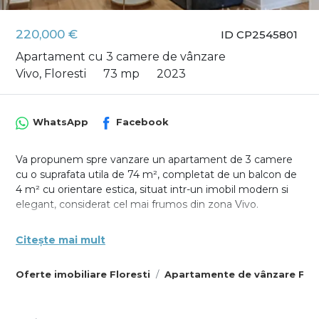
220,000 €
ID CP2545801
Apartament cu 3 camere de vânzare
Vivo, Floresti
73 mp
2023
WhatsApp
Facebook
Va propunem spre vanzare un apartament de 3 camere
cu o suprafata utila de 74 m², completat de un balcon de
4 m² cu orientare estica, situat intr-un imobil modern si
elegant, considerat cel mai frumos din zona Vivo.
Locuinta este complet mobilata si utilata modern,
Citește mai mult
gandita pentru confortul cotidian. Dispunerea este
practica si echilibrata: un living cu bucatarie open-space,
Oferte imobiliare Floresti
Apartamente de vânzare Flor
doua dormitoare, doua bai (una cu cabina de dus, cealalta
cu cada) si un hol generos. Finisajele sunt de calitate:
incalzire in pardoseala, usi interioare din lemn, parchet