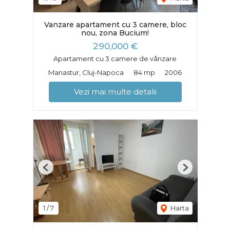
Vanzare apartament cu 3 camere, bloc
nou, zona Bucium!
290,000 €
Apartament cu 3 camere de vânzare
Manastur, Cluj-Napoca
84 mp
2006
Vezi mai multe detalii
Previous
Next
1
/
7
Harta