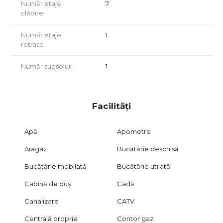
Număr etaje
7
clădire
Număr etaje
1
retrase
Număr subsoluri
1
Facilități
Apă
Apometre
Aragaz
Bucătărie deschisă
Bucătărie mobilată
Bucătărie utilată
Cabină de duș
Cadă
Canalizare
CATV
Centrală proprie
Contor gaz