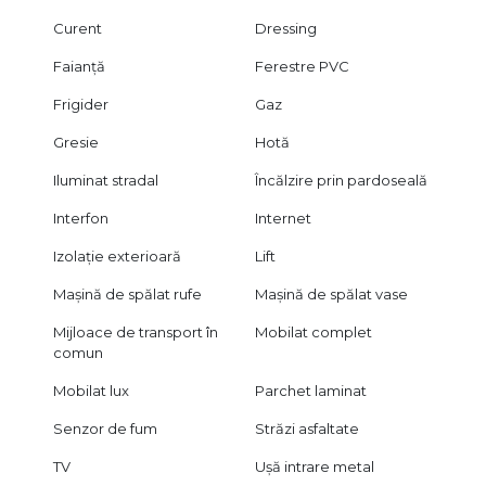
Curent
Dressing
Faianță
Ferestre PVC
Frigider
Gaz
Gresie
Hotă
Iluminat stradal
Încălzire prin pardoseală
Interfon
Internet
Izolație exterioară
Lift
Mașină de spălat rufe
Mașină de spălat vase
Mijloace de transport în
Mobilat complet
comun
Mobilat lux
Parchet laminat
Senzor de fum
Străzi asfaltate
TV
Ușă intrare metal