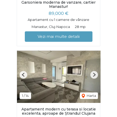
Garsoniera moderna de vanzare, cartier
Manastur!
89,000 €
Apartament cu 1 camere de vânzare
Manastur, Cluj-Napoca
28 mp
Vezi mai multe detalii
Previous
Next
1
/
14
Harta
Apartament modern cu terasa si locatie
excelenta, aproape de Ștrandul Clujana