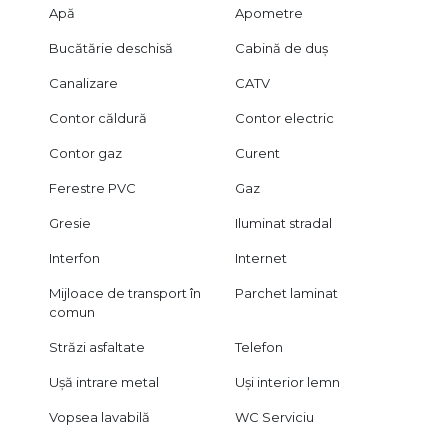
Apă
Apometre
Bucătărie deschisă
Cabină de duș
Canalizare
CATV
Contor căldură
Contor electric
Contor gaz
Curent
Ferestre PVC
Gaz
Gresie
Iluminat stradal
Interfon
Internet
Mijloace de transport în
Parchet laminat
comun
Străzi asfaltate
Telefon
Ușă intrare metal
Uși interior lemn
Vopsea lavabilă
WC Serviciu