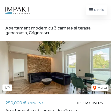
Meniu
Apartament modern cu 3 camere si terasa
generoasa, Grigorescu
1 / ?
Harta
Previous
250,000 €
ID CP3187827
+ 21% TVA
Next
Apartament cu 3 camere de vânzare