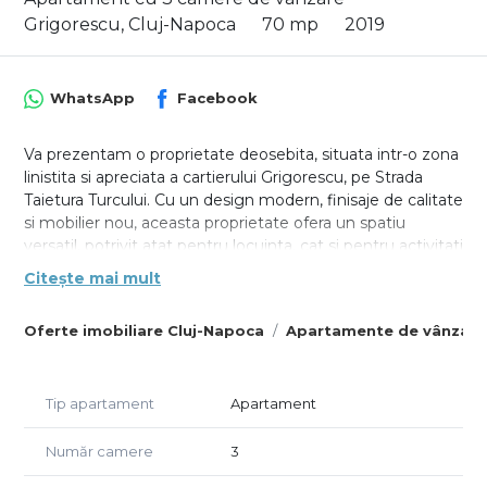
Grigorescu, Cluj-Napoca
70 mp
2019
WhatsApp
Facebook
Va prezentam o proprietate deosebita, situata intr-o zona
linistita si apreciata a cartierului Grigorescu, pe Strada
Taietura Turcului. Cu un design modern, finisaje de calitate
si mobilier nou, aceasta proprietate ofera un spatiu
versatil, potrivit atat pentru locuinta, cat si pentru activitati
de birou.
Citește mai mult
Cu o suprafata utila de 70 mp, proprietatea este
Oferte imobiliare Cluj-Napoca
Apartamente de vânzare
compartimentata eficient si dispune de un living spatios,
2 dormitoare, 2 bai si o terasa generoasa de 35 mp, ideala
pentru relaxare sau pentru amenajarea unei zone de lucru
in aer liber.
Tip apartament
Apartament
Caracteristici principale:
Număr camere
3
Suprafata utila: 70 mp
Compartimentare: living + 2 dormitoare