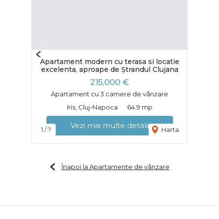
Previous
Apartament modern cu terasa si locatie
Next
excelenta, aproape de Ștrandul Clujana
215,000 €
Apartament cu 3 camere de vânzare
Iris, Cluj-Napoca
64.9 mp
Vezi mai multe detalii
1 / ?
Harta
Înapoi la Apartamente de vânzare