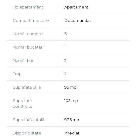
locuinta, pentru investitie in regim hotelier sau pentru
Tip apartament
Apartament
spatiu birouri.
Compartimentare
Decomandat
Proprietatea se afla in imediata apropiere a mijloacelor de
transport in comun, a magazinelor si altor puncte de
Număr camere
3
interes, la 5 minute de mers pe jos de Piata Muzeului.
Număr bucătării
1
Pentru mai multe detalii ne puteti contacta la numerele
de telefon afisate.
Număr băi
2
Etaj
2
Suprafață utilă
95 mp
Suprafață
105 mp
construită
Suprafață totală
97.5 mp
Disponibilitate
Imediat