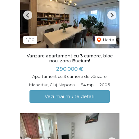
Previous
Next
1
/
10
Harta
Vanzare apartament cu 3 camere, bloc
nou, zona Bucium!
290,000 €
Apartament cu 3 camere de vânzare
Manastur, Cluj-Napoca
84 mp
2006
Vezi mai multe detalii