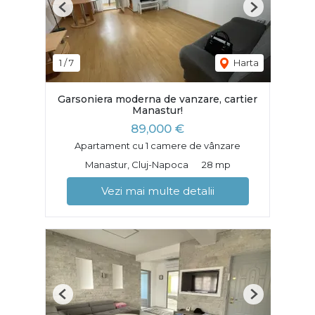
Previous
Next
1
/
7
Harta
Garsoniera moderna de vanzare, cartier
Manastur!
89,000 €
Apartament cu 1 camere de vânzare
Manastur, Cluj-Napoca
28 mp
Vezi mai multe detalii
Previous
Next