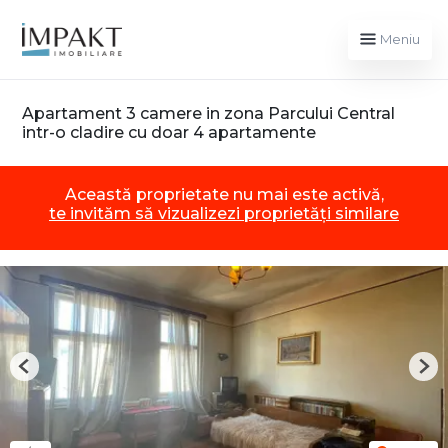
Meniu
Apartament 3 camere in zona Parcului Central
intr-o cladire cu doar 4 apartamente
Această proprietate nu mai este activă,
te invităm să vizualizezi proprietăți similare
Previous
Nex