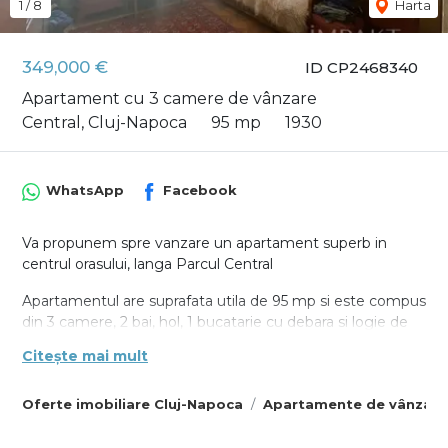
1
/
8
Harta
349,000 €
ID CP2468340
Apartament cu 3 camere de vânzare
Central, Cluj-Napoca
95 mp
1930
WhatsApp
Facebook
Va propunem spre vanzare un apartament superb in
centrul orasului, langa Parcul Central
Apartamentul are suprafata utila de 95 mp si este compus
din 3 camere, 2 bai, hol, 1 bucatarie cu debara si logie de
2,5mp. Inca de la intrare proprietatea surprinde prin stilul si
Citește mai mult
design-ul sau unic. Situat intr-o cladire istorica, camerele
au o inaltime de 3.4m. Proprietatea necesita renovare, iar
Oferte imobiliare Cluj-Napoca
Apartamente de vânzare
incalzirea se face prin soba de teracota, gresie si faianta
clasica, parchet din lemn masiv.
Datorita compartimentarii si zonei este ideal pentru