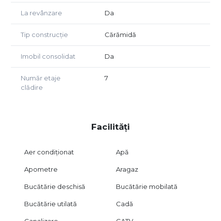
La revânzare
Da
Tip construcție
Cărămidă
Imobil consolidat
Da
Număr etaje
7
clădire
Facilități
Aer condiționat
Apă
Apometre
Aragaz
Bucătărie deschisă
Bucătărie mobilată
Bucătărie utilată
Cadă