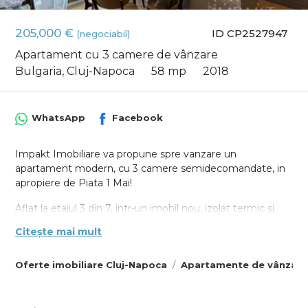
205,000 €
ID CP2527947
(negociabil)
Apartament cu 3 camere de vânzare
Bulgaria, Cluj-Napoca
58 mp
2018
WhatsApp
Facebook
Impakt Imobiliare va propune spre vanzare un
apartament modern, cu 3 camere semidecomandate, in
apropiere de Piata 1 Mai!
Aflat la etajul 3 din 7, intr-un imobil nou, izolat termic si
dotat cu lift si interfon, apartamentul surprinde inca de la
Citește mai mult
intrare prin stilul si bunul gust cu care a fost amenajat.
Orientat S-E, apartamentul dispune de lumina naturala pe
Oferte imobiliare Cluj-Napoca
Apartamente de vânzare
tot parcursul zilei.
Cu o suprafata utila de 58 mp, locuinta este
compartimentata eficient si ofera tot confortul necesar: