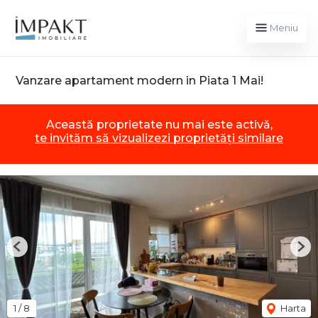
Meniu
Vanzare apartament modern in Piata 1 Mai!
Această proprietate nu mai este activă,
te invităm să vizualizezi proprietăți similare
Previous
Nex
1
/
8
Harta