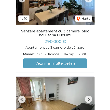
Previous
Next
1
/
10
Harta
Vanzare apartament cu 3 camere, bloc
nou, zona Bucium!
290,000 €
Apartament cu 3 camere de vânzare
Manastur, Cluj-Napoca
84 mp
2006
Vezi mai multe detalii
Previous
Next