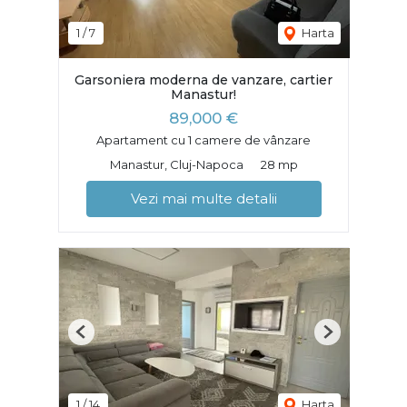
1
/
7
Harta
Garsoniera moderna de vanzare, cartier
Manastur!
89,000 €
Apartament cu 1 camere de vânzare
Manastur, Cluj-Napoca
28 mp
Vezi mai multe detalii
Previous
Next
1
/
14
Harta