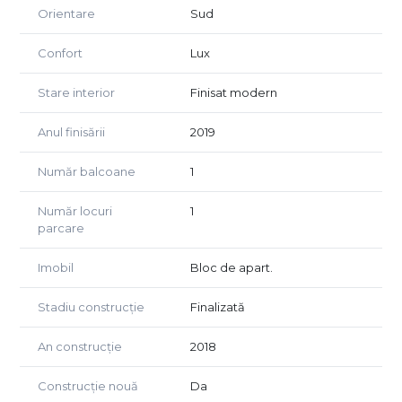
Orientare
Sud
Se poate achizitiona si un loc de parcare subteran la pretul
de 20.000 euro.
Confort
Lux
Pentru mai multe detalii sau stabilirea unei vizionari, va
Stare interior
Finisat modern
asteptam la sediul nostru pe strada Ciprian Porumbescu,
nr. 36 sau ne puteti contacta la numarul de telefon
Anul finisării
2019
0756.160.597.
Număr balcoane
1
Număr locuri
1
parcare
Imobil
Bloc de apart.
Stadiu construcție
Finalizată
An construcție
2018
Construcție nouă
Da