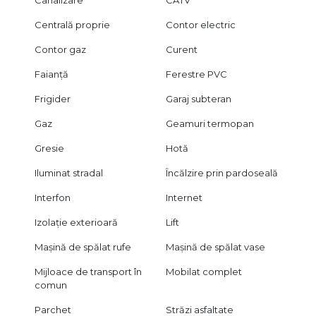
Canalizare
CATV
Centrală proprie
Contor electric
Contor gaz
Curent
Faianță
Ferestre PVC
Frigider
Garaj subteran
Gaz
Geamuri termopan
Gresie
Hotă
Iluminat stradal
Încălzire prin pardoseală
Interfon
Internet
Izolație exterioară
Lift
Mașină de spălat rufe
Mașină de spălat vase
Mijloace de transport în
Mobilat complet
comun
Parchet
Străzi asfaltate