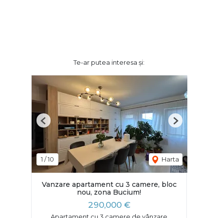
Te-ar putea interesa și:
Previous
Next
1
/
10
Harta
Vanzare apartament cu 3 camere, bloc
nou, zona Bucium!
290,000 €
Apartament cu 3 camere de vânzare