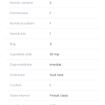
Număr camere
2
separată, 2 camere, baie);
Spații exterioare: 2 balcoane (unul deschis, unul închis);
Dormitoare
1
Depozitare: Boxă proprie de 8,5 mp în CF;
Stare: Se vinde complet mobilat și utilat conform pozelor.
Număr bucătării
1
Este o variantă excelentă atât pentru locuință proprie, cât
și pentru investiție (fiind într-o zonă foarte căutată din
Număr băi
1
Zorilor pentru închiriere).
Pentru mai multe detalii sau o vizionare, vă stau la
Etaj
3
dispoziție.
Suprafață utilă
50 mp
Disponibilitate
Imediat
Orientare
Sud-Vest
Confort
1
Stare interior
Finisat clasic