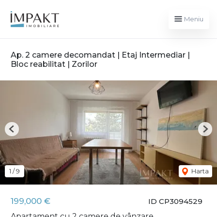
Meniu
Ap. 2 camere decomandat | Etaj Intermediar |
Bloc reabilitat | Zorilor
Previous
Nex
1
/
9
Harta
199,000 €
ID CP3094529
Apartament cu 2 camere de vânzare