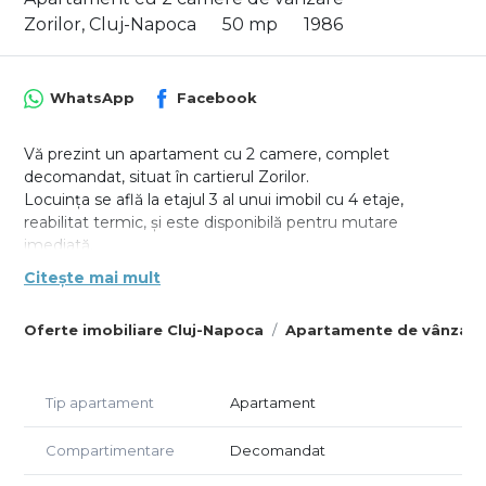
Zorilor, Cluj-Napoca
50 mp
1986
WhatsApp
Facebook
Vă prezint un apartament cu 2 camere, complet
decomandat, situat în cartierul Zorilor.
Locuința se află la etajul 3 al unui imobil cu 4 etaje,
reabilitat termic, și este disponibilă pentru mutare
imediată.
Citește mai mult
Datorită orientării Sud-Vest, apartamentul este foarte
luminos pe tot parcursul zilei. Un plus major îl reprezintă
Oferte imobiliare Cluj-Napoca
Apartamente de vânzare
cele două balcoane (dintre care unul este închis), dar și
boxa de depozitare de 8,5 mp de la subsol, care este
trecută în Cartea Funciară (CF).
Tip apartament
Apartament
Detalii principale:
Clădire: Bloc reabilitat termic (izolație exterioară, confort
Compartimentare
Decomandat
termic și cheltuieli reduse);
Compartimentare: Complet decomandat (hol, bucătărie