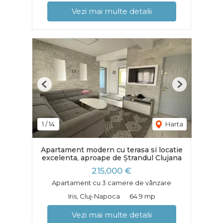
Vezi mai multe detalii
Previous
Next
1
/
14
Harta
Apartament modern cu terasa si locatie
excelenta, aproape de Ștrandul Clujana
215,000 €
Apartament cu 3 camere de vânzare
Iris, Cluj-Napoca
64.9 mp
Vezi mai multe detalii