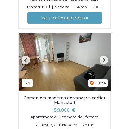
Manastur, Cluj-Napoca
84 mp
2006
Vezi mai multe detalii
Previous
Next
1
/
7
Harta
Garsoniera moderna de vanzare, cartier
Manastur!
89,000 €
Apartament cu 1 camere de vânzare
Manastur, Cluj-Napoca
28 mp