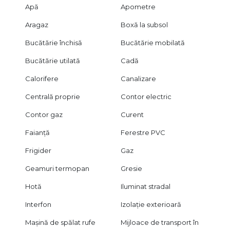
Apă
Apometre
Aragaz
Boxă la subsol
Bucătărie închisă
Bucătărie mobilată
Bucătărie utilată
Cadă
Calorifere
Canalizare
Centrală proprie
Contor electric
Contor gaz
Curent
Faianță
Ferestre PVC
Frigider
Gaz
Geamuri termopan
Gresie
Hotă
Iluminat stradal
Interfon
Izolație exterioară
Mașină de spălat rufe
Mijloace de transport în