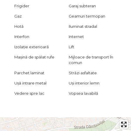
Frigider
Garaj subteran
Gaz
Geamuri termopan
Hotă
Iluminat stradal
Interfon
Internet
Izolație exterioară
Lift
Mașină de spălat rufe
Mijloace de transport în
comun
Parchet laminat
Străzi asfaltate
Ușă intrare metal
Uși interior lemn
Vedere spre lac
Vopsea lavabilă