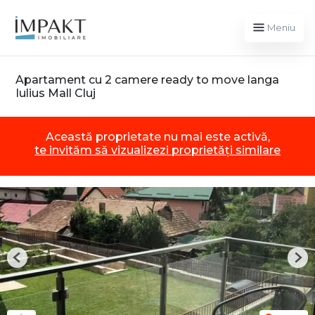
Meniu
Apartament cu 2 camere ready to move langa
Iulius Mall Cluj
Această proprietate nu mai este activă,
te invităm să vizualizezi proprietăți similare
Previous
Nex