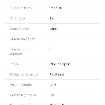
afisate.
Disponibilitate
Imediat
Orientare
Est
Stare interior
Bună
Număr balcoane
1
Număr locuri
1
parcare
Imobil
Bloc de apart.
Stadiu construcție
Finalizată
An construcție
2016
Construcție nouă
Da