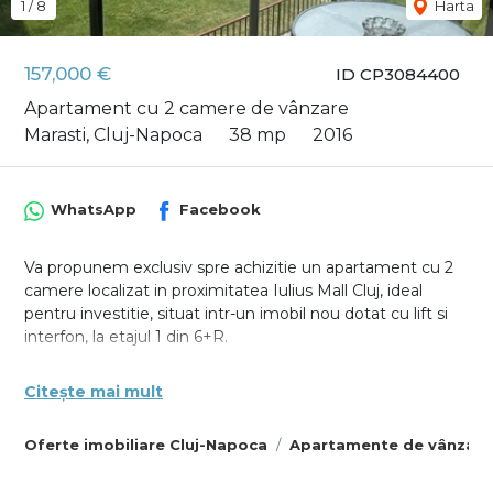
1
/
8
Harta
157,000 €
ID CP3084400
Apartament cu 2 camere de vânzare
Marasti, Cluj-Napoca
38 mp
2016
WhatsApp
Facebook
Va propunem exclusiv spre achizitie un apartament cu 2
camere localizat in proximitatea Iulius Mall Cluj, ideal
pentru investitie, situat intr-un imobil nou dotat cu lift si
interfon, la etajul 1 din 6+R.
Proprietatea are o suprafata utila de 38 mp, la care se
Citește mai mult
adauga un balcon spatios cu vedere spre lac, fiind
compartimentata eficient astfel: living cu bucatarie open
Oferte imobiliare Cluj-Napoca
Apartamente de vânzare
space, dormitor, baie si balcon.
Apartamentul beneficiaza de finisaje si dotari moderne,