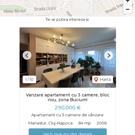
Te-ar putea interesa și:
Previous
Next
1
/
10
Harta
Vanzare apartament cu 3 camere, bloc
nou, zona Bucium!
290,000 €
Apartament cu 3 camere de vânzare
Manastur, Cluj-Napoca
84 mp
2006
Vezi mai multe detalii