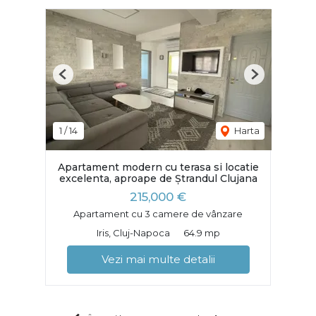
Previous
Next
1
/
14
Harta
Apartament modern cu terasa si locatie
excelenta, aproape de Ștrandul Clujana
215,000 €
Apartament cu 3 camere de vânzare
Iris, Cluj-Napoca
64.9 mp
Vezi mai multe detalii