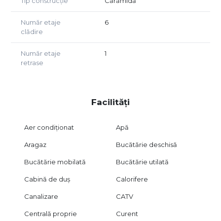
Tip construcție
Cărămidă
Număr etaje
6
clădire
Număr etaje
1
retrase
Facilități
Aer condiționat
Apă
Aragaz
Bucătărie deschisă
Bucătărie mobilată
Bucătărie utilată
Cabină de duș
Calorifere
Canalizare
CATV
Centrală proprie
Curent