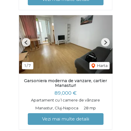
Previous
Next
1
/
7
Harta
Garsoniera moderna de vanzare, cartier
Manastur!
89,000 €
Apartament cu 1 camere de vânzare
Manastur, Cluj-Napoca
28 mp
Vezi mai multe detalii