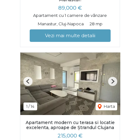
89,000 €
Apartament cu 1 camere de vânzare
Manastur, Cluj-Napoca
28 mp
Vezi mai multe detalii
Previous
Next
1
/
14
Harta
Apartament modern cu terasa si locatie
excelenta, aproape de Ștrandul Clujana
215,000 €