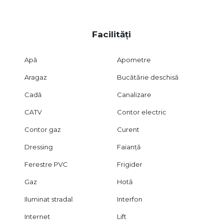
Facilități
Apă
Apometre
Aragaz
Bucătărie deschisă
Cadă
Canalizare
CATV
Contor electric
Contor gaz
Curent
Dressing
Faianță
Ferestre PVC
Frigider
Gaz
Hotă
Iluminat stradal
Interfon
Internet
Lift