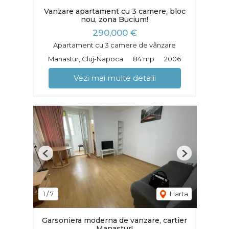
Vanzare apartament cu 3 camere, bloc
nou, zona Bucium!
290,000 €
Apartament cu 3 camere de vânzare
Manastur, Cluj-Napoca
84 mp
2006
Vezi mai multe detalii
Previous
Next
1
/
7
Harta
Garsoniera moderna de vanzare, cartier
Manastur!