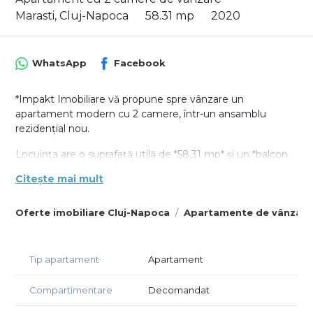
Marasti, Cluj-Napoca
58.31 mp
2020
WhatsApp
Facebook
*Impakt Imobiliare vă propune spre vânzare un
apartament modern cu 2 camere, într-un ansamblu
rezidențial nou.
Locuința are o suprafață utilă de *58,31 mp* și un *balcon
generos de 15 mp*, ideal pentru relaxare. Apartamentul
Citește mai mult
beneficiază de loc de parcare cu CF in subsolul blocului,
care se vinde separat la pretul de 15000€.
Oferte imobiliare Cluj-Napoca
Apartamente de vânzare
Compartimentarea este practică și confortabilă:
- hol de acces
- baie spațioasă cu cadă
Tip apartament
Apartament
- dressing de 3 mp
- living open-space de 30 mp
Compartimentare
Decomandat
- dormitor luminos de 15,49 mp