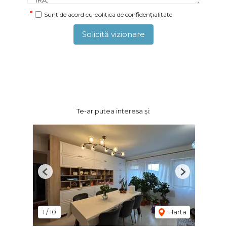
Sunt de acord cu
politica de confidențialitate
Solicită vizionare
Te-ar putea interesa și:
Previous
Next
1
/
10
Harta