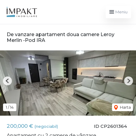
Meniu
De vanzare apartament doua camere Leroy
Merlin -Pod IRA
Previous
Nex
1
/
14
Harta
200,000 €
ID CP2601364
(negociabil)
Apartament cu 2 camere de vânzare