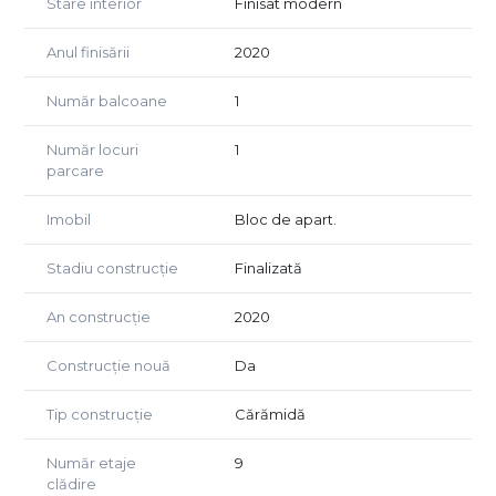
Stare interior
Finisat modern
Anul finisării
2020
Număr balcoane
1
Număr locuri
1
parcare
Imobil
Bloc de apart.
Stadiu construcție
Finalizată
An construcție
2020
Construcție nouă
Da
Tip construcție
Cărămidă
Număr etaje
9
clădire