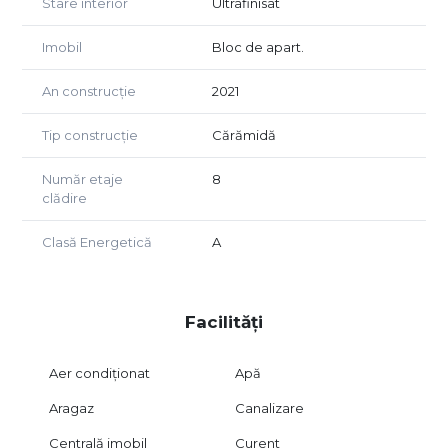
Stare interior
Ultrafinisat
Imobil
Bloc de apart.
An construcție
2021
Tip construcție
Cărămidă
Număr etaje
8
clădire
Clasă Energetică
A
Facilități
Aer condiționat
Apă
Aragaz
Canalizare
Centrală imobil
Curent