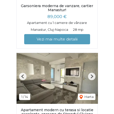
Garsoniera moderna de vanzare, cartier
Manastur!
89,000 €
Apartament cu 1 camere de vânzare
Manastur, Cluj-Napoca
28 mp
Vezi mai multe detalii
Previous
Next
1
/
14
Harta
Apartament modern cu terasa si locatie
excelenta, aproape de Ștrandul Clujana