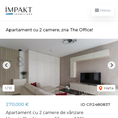
Meniu
Apartament cu 2 camere, zna The Office!
Previous
Nex
1
/
10
Harta
270,000 €
ID CP2480837
Apartament cu 2 camere de vânzare