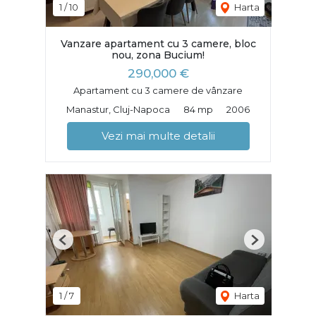
1
/
10
Harta
Vanzare apartament cu 3 camere, bloc
nou, zona Bucium!
290,000 €
Apartament cu 3 camere de vânzare
Manastur, Cluj-Napoca
84 mp
2006
Vezi mai multe detalii
Previous
Next
1
/
7
Harta