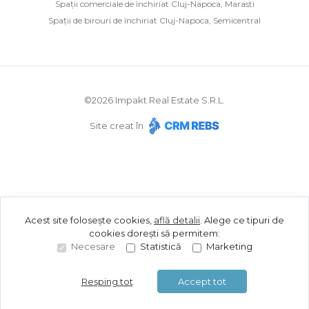
Spații comerciale de închiriat Cluj-Napoca, Marasti
Spații de birouri de închiriat Cluj-Napoca, Semicentral
©
2026
Impakt Real Estate S.R.L.
Site creat în
Acest site folosește cookies,
află detalii
.
Alege ce tipuri de
cookies dorești să permitem:
Necesare
Statistică
Marketing
Resping tot
Accept tot
Sună acum
Solicită vizionare