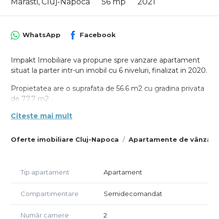
Marasti, Cluj-Napoca
56 mp
2021
WhatsApp
Facebook
Impakt Imobiliare va propune spre vanzare apartament
situat la parter intr-un imobil cu 6 niveluri, finalizat in 2020.
Propietatea are o suprafata de 56.6 m2 cu gradina privata
de 77.7 m2 .
Citește mai mult
Compartimentat astfel: living cu bucatarie open space,
zona de servit masa, dormitor si baie + gradina privata.
Oferte imobiliare Cluj-Napoca
Apartamente de vânzare
Apartamentul se vinde mobilat si utilat complet, inclusiv
terasa amenajata, gard si gazon.
Tip apartament
Apartament
Este dotat cu incalzire in pardoseala, centrala pe bloc,
orientare vest.
Compartimentare
Semidecomandat
Toata mobila a fost facuta pe comanda din lemn MDF si
utilat cu masina de spalat vase, masina de spalat haine si
Număr camere
2