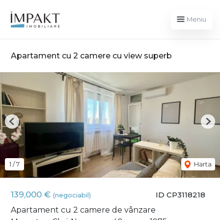
Meniu
Apartament cu 2 camere cu view superb
Previous
Nex
1
/
7
Harta
139,000 €
ID CP3118218
(negociabil)
Apartament cu 2 camere de vânzare