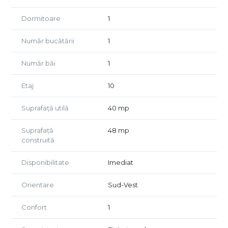
ezitati sa ne contactati!
Dormitoare
1
Număr bucătării
1
Număr băi
1
Etaj
10
Suprafață utilă
40 mp
Suprafață
48 mp
construită
Disponibilitate
Imediat
Orientare
Sud-Vest
Confort
1