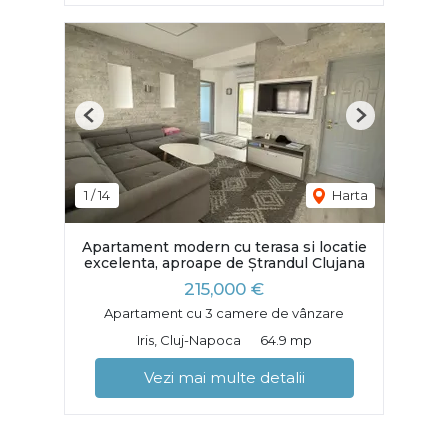
Previous
Next
1
/
14
Harta
Apartament modern cu terasa si locatie
excelenta, aproape de Ștrandul Clujana
215,000 €
Apartament cu 3 camere de vânzare
Iris, Cluj-Napoca
64.9 mp
Vezi mai multe detalii