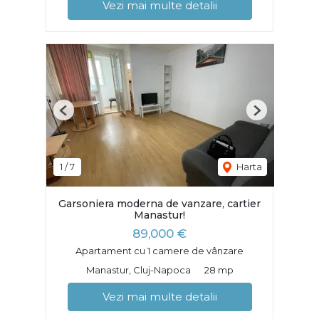
Vezi mai multe detalii
Previous
Next
1
/
7
Harta
Garsoniera moderna de vanzare, cartier
Manastur!
89,000 €
Apartament cu 1 camere de vânzare
Manastur, Cluj-Napoca
28 mp
Vezi mai multe detalii