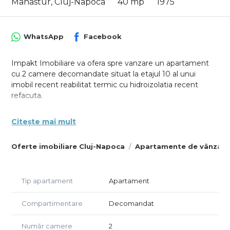
Manastur, Cluj-Napoca
40 mp
1975
WhatsApp
Facebook
Impakt Imobiliare va ofera spre vanzare un apartament
cu 2 camere decomandate situat la etajul 10 al unui
imobil recent reabilitat termic cu hidroizolatia recent
refacuta.
Apartamentul are suprafata utila de 40 mp dispusa astfel:
Citește mai mult
- 1 living;
- 1 dormitor;
Oferte imobiliare Cluj-Napoca
Apartamente de vânzare
- 1 bucataria inchisa;
- 1 baie;
-1 hol cu spatii de depozitare;
Tip apartament
Apartament
Pe langa suprafata utila, regasim si un balcon deschis, cu
orientare vestica ce ofera un view superb neopturat de
Compartimentare
Decomandat
alte cladiri.
Număr camere
2
Pentru alte detalii sau pentru a programa o vizionare, nu