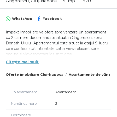
Grigorescu, Cluj-Napoca
51 mp
1970
WhatsApp
Facebook
Impakt Imobiliare va ofera spre vanzare un apartament
cu 2 camere decomandate situat in Grigorescu, zona
Donath-Uliului. Apartamentul este situat la etajul 9, lucru
ce ii confera atat intimitate cat si view relaxant spre
padure si view spectaculos spre oras.
Citește mai mult
Suprafata utila este de 51 mp, acestia fiind dispusi astfel:
- 1 living;
Oferte imobiliare Cluj-Napoca
Apartamente de vânzare
- 1 dormitor;
- 1 bucatarie;
- 1 baie cu geam;
- 1 hol cu dressing;
Tip apartament
Apartament
- 1 sas.
+ 1 balcon deschis.
Număr camere
2
Finisajele au fost realizate in 2025, astfel incat totul este
Dormitoare
1