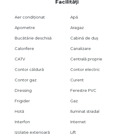
Facilități
Aer condiționat
Apă
Apometre
Aragaz
Bucătărie deschisă
Cabină de duș
Calorifere
Canalizare
CATV
Centrală proprie
Contor căldură
Contor electric
Contor gaz
Curent
Dressing
Ferestre PVC
Frigider
Gaz
Hotă
Iluminat stradal
Interfon
Internet
Izolație exterioară
Lift