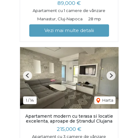
89,000 €
Apartament cu 1 camere de vânzare
Manastur, Cluj-Napoca
28 mp
Vezi mai multe detalii
Previous
Next
1
/
14
Harta
Apartament modern cu terasa si locatie
excelenta, aproape de Ștrandul Clujana
215,000 €
Apartament cu 3 camere de vânzare