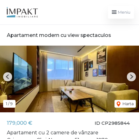
Meniu
Apartament modern cu view spectaculos
Previous
Nex
1
/
9
Harta
179,000 €
ID CP2985844
Apartament cu 2 camere de vânzare