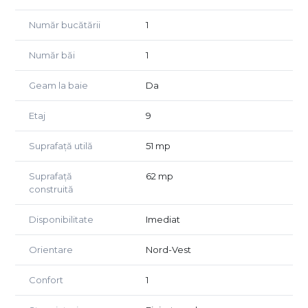
nou si de calitate.
Număr bucătării
1
Se preda mobilat si utilat conform pozelor.
Pentru mai multe detalii sau pentru o consultanta
Număr băi
1
imobiliara profesionista, va stam cu drag la dispozitie!
Geam la baie
Da
Etaj
9
Suprafață utilă
51 mp
Suprafață
62 mp
construită
Disponibilitate
Imediat
Orientare
Nord-Vest
Confort
1