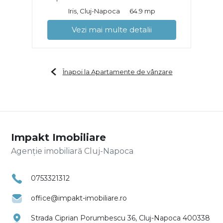
Iris, Cluj-Napoca
64.9 mp
Vezi mai multe detalii
Înapoi la Apartamente de vânzare
Impakt Imobiliare
Agenție imobiliară Cluj-Napoca
0753321312
office@impakt-imobiliare.ro
Strada Ciprian Porumbescu 36, Cluj-Napoca 400338