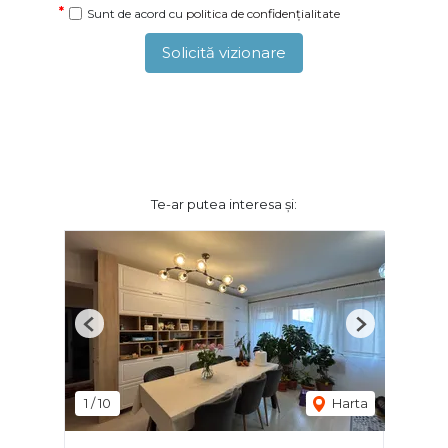
Sunt de acord cu
politica de confidențialitate
Solicită vizionare
Te-ar putea interesa și:
Previous
Next
1
/
10
Harta