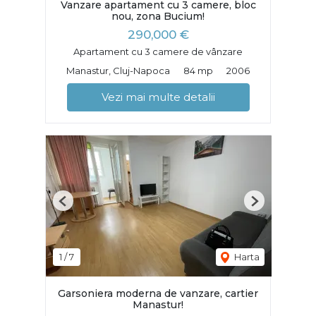
Vanzare apartament cu 3 camere, bloc
nou, zona Bucium!
290,000 €
Apartament cu 3 camere de vânzare
Manastur, Cluj-Napoca
84 mp
2006
Vezi mai multe detalii
Previous
Next
1
/
7
Harta
Garsoniera moderna de vanzare, cartier
Manastur!