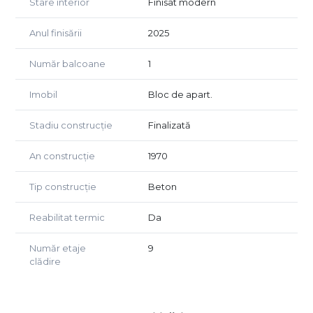
Stare interior
Finisat modern
Anul finisării
2025
Număr balcoane
1
Imobil
Bloc de apart.
Stadiu construcție
Finalizată
An construcție
1970
Tip construcție
Beton
Reabilitat termic
Da
Număr etaje
9
clădire