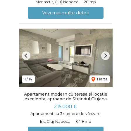
Manastur, Cluj-Napoca
28 mp
Vezi mai multe detalii
Previous
Next
1
/
14
Harta
Apartament modern cu terasa si locatie
excelenta, aproape de Ștrandul Clujana
215,000 €
Apartament cu 3 camere de vânzare
Iris, Cluj-Napoca
64.9 mp