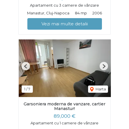
Apartament cu 3 camere de vânzare
Manastur, Cluj-Napoca
84 mp
2006
Vezi mai multe detalii
Previous
Next
1
/
7
Harta
Garsoniera moderna de vanzare, cartier
Manastur!
89,000 €
Apartament cu 1 camere de vânzare