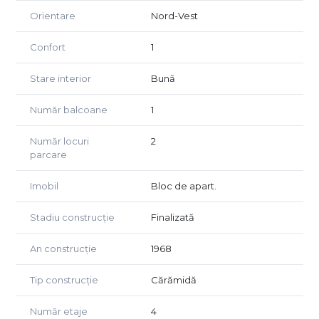
Orientare
Nord-Vest
Confort
1
Stare interior
Bună
Număr balcoane
1
Număr locuri
2
parcare
Imobil
Bloc de apart.
Stadiu construcție
Finalizată
An construcție
1968
Tip construcție
Cărămidă
Număr etaje
4