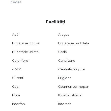
clădire
Facilități
Apă
Aragaz
Bucătărie închisă
Bucătărie mobilată
Bucătărie utilată
Cadă
Calorifere
Canalizare
CATV
Centrală proprie
Curent
Frigider
Gaz
Geamuri termopan
Hotă
Iluminat stradal
Interfon
Internet