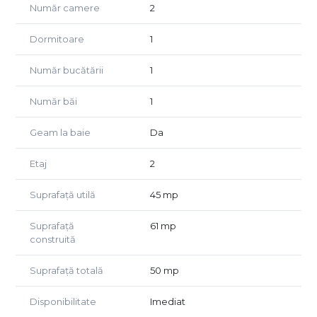
Număr camere
2
plita.
Dormitoare
1
Pozitionarea este un real avantaj, avand in imediata
apropiere toate facilitatile necesare: mijloace de transport
in comun, scoli si gradinite de stat si private, piata
Număr bucătării
1
agroalimentara, magazine, parcuri si zone verzi. De
asemenea, Iulius Mall, Baza Sportiva Gheorgheni si Parcul
Număr băi
1
Detunata se afla la aproximativ 10-15 minute de mers pe
jos.
Geam la baie
Da
Apartamentul reprezinta o alegere excelenta atat pentru
Etaj
2
locuinta proprie, cat si pentru investitie, datorita
proximitatii fata de facultati, inclusiv FSEGA.
Suprafață utilă
45 mp
Porprietarul asigura si 2 locuri de parcare in zona.
Suprafață
61 mp
Pentru mai multe informatii sau pentru programarea unei
construită
vizionari, va stam cu drag la dispozitie.
Suprafață totală
50 mp
Disponibilitate
Imediat