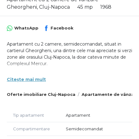
Gheorgheni, Cluj-Napoca
45 mp
1968
WhatsApp
Facebook
Apartament cu 2 camere, semidecomandat, situat in
cartierul Gheorgheni, una dintre cele mai apreciate si verzi
zone ale orasului Cluj-Napoca, la doar cateva minute de
Complexul Mercur.
Locuinta este amplasata la etajul 2 al unui imobil cu 4
Citește mai mult
niveluri, constructie veche din anii ’70, bine intretinuta.
Apartamentul dispune de o suprafata utila de 45 mp, la
Oferte imobiliare Cluj-Napoca
Apartamente de vânzare
care se adauga un balcon in suprafata de 5mp.
Apartamentul a fost renovat si se vinde mobilat si utilat
conform fotografiilor de prezentare. Beneficiaza de
Tip apartament
Apartament
centrala termica individuala, geamuri termopan cu
tamplarie PVC, parchet din lemn masiv raschetat si foarte
Compartimentare
Semidecomandat
bine intretinut, usa metalica, precum si electrocasnice
necesare, inclusiv frigider cu congelator, aragaz, cuptor si