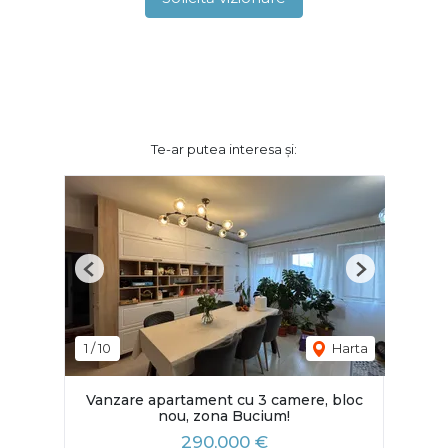
Te-ar putea interesa și:
Previous
Next
1
/
10
Harta
Vanzare apartament cu 3 camere, bloc
nou, zona Bucium!
290,000 €