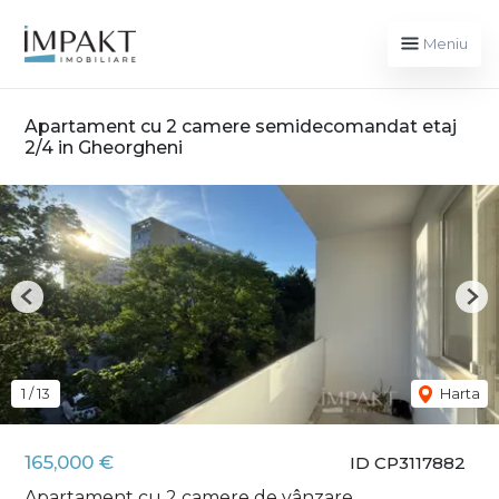
Meniu
Apartament cu 2 camere semidecomandat etaj
2/4 in Gheorgheni
Previous
Nex
1
/
13
Harta
165,000 €
ID CP3117882
Apartament cu 2 camere de vânzare