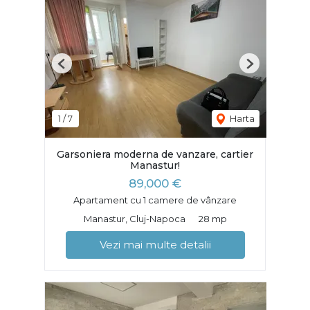
Previous
Next
1
/
7
Harta
Garsoniera moderna de vanzare, cartier
Manastur!
89,000 €
Apartament cu 1 camere de vânzare
Manastur, Cluj-Napoca
28 mp
Vezi mai multe detalii