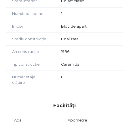
Stare interior
Finisat clasic
și transparente.
Număr balcoane
1
Imobil
Bloc de apart.
Stadiu construcție
Finalizată
An construcție
1986
Tip construcție
Cărămidă
Număr etaje
8
clădire
Facilități
Apă
Apometre