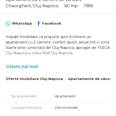
Gheorgheni, Cluj-Napoca
60 mp
1986
WhatsApp
Facebook
Impakt Imobiliare vă propune spre închiriere un
apartament cu 2 camere, confort sporit, situat într-o zonă
foarte bine conectată din Cluj-Napoca, aproape de FSEGA
Cluj-Napoca și Iulius Mall Cluj-Napoca.
Apartamentul este amplasat la etajul 8 din 8 și
Citește mai mult
beneficiază de orientare sudică, ceea ce îi oferă multă
lumină naturală pe tot parcursul zilei. Locuința este
Oferte imobiliare Cluj-Napoca
Apartamente de vânzare
compartimentată practic, având un antreu prin care se
face accesul in toate încăperile, 2 dormitoare mari, baie cu
cadă și geam pentru aerisire naturală, bucătărie închisă,
cămară pentru depozitare și balcon generos de 6 mp.
Tip apartament
Apartament
Bucătăria este mobilată și utilată, dormitoarele fiind
Compartimentare
Decomandat
mobilate clasic. Confortul termic este asigurat de centrala
termică proprie.