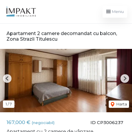
Meniu
Apartament 2 camere decomandat cu balcon,
Zona Strazii Titulescu
Previous
Nex
1
/
7
Harta
167,000 €
ID CP3006237
(negociabil)
Apartament cu 2 camere de vânzare