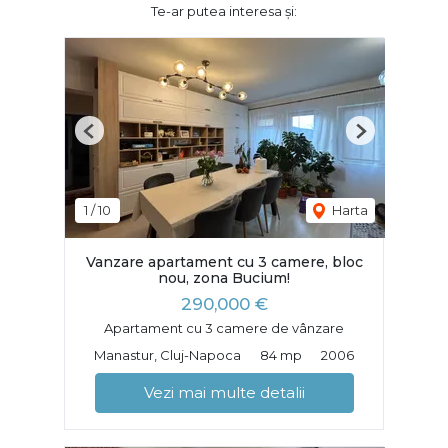
Te-ar putea interesa și:
Previous
Next
1
/
10
Harta
Vanzare apartament cu 3 camere, bloc
nou, zona Bucium!
290,000 €
Apartament cu 3 camere de vânzare
Manastur, Cluj-Napoca
84 mp
2006
Vezi mai multe detalii