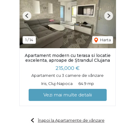
Previous
Next
1
/
14
Harta
Apartament modern cu terasa si locatie
excelenta, aproape de Ștrandul Clujana
215,000 €
Apartament cu 3 camere de vânzare
Iris, Cluj-Napoca
64.9 mp
Vezi mai multe detalii
Înapoi la Apartamente de vânzare