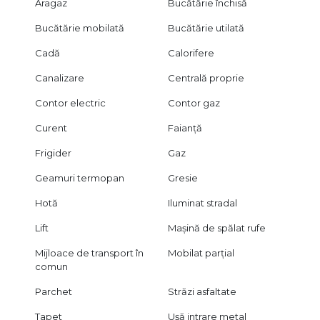
Aragaz
Bucătărie închisă
Bucătărie mobilată
Bucătărie utilată
Cadă
Calorifere
Canalizare
Centrală proprie
Contor electric
Contor gaz
Curent
Faianță
Frigider
Gaz
Geamuri termopan
Gresie
Hotă
Iluminat stradal
Lift
Mașină de spălat rufe
Mijloace de transport în
Mobilat parțial
comun
Parchet
Străzi asfaltate
Tapet
Ușă intrare metal