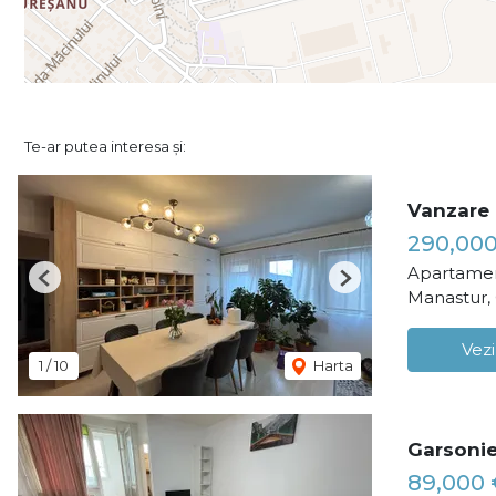
Te-ar putea interesa și:
Vanzare 
290,00
Apartamen
Previous
Next
Manastur,
Vezi
1
/
10
Harta
Garsonie
89,000 