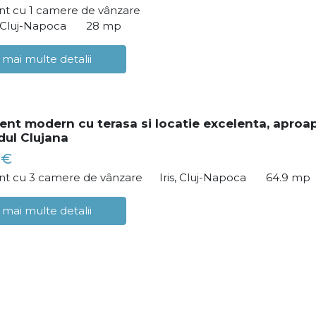
t cu 1 camere de vânzare
 Cluj-Napoca
28 mp
 mai multe detalii
nt modern cu terasa si locatie excelenta, aproa
dul Clujana
 €
t cu 3 camere de vânzare
Iris, Cluj-Napoca
64.9 mp
 mai multe detalii