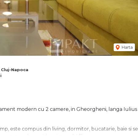
Harta
 Cluj-Napoca
i
tament modern cu 2 camere, in Gheorgheni, langa Iulius
, este compus din living, dormitor, bucatarie, baie si se
fon, supraveghere video si paza 24/7.