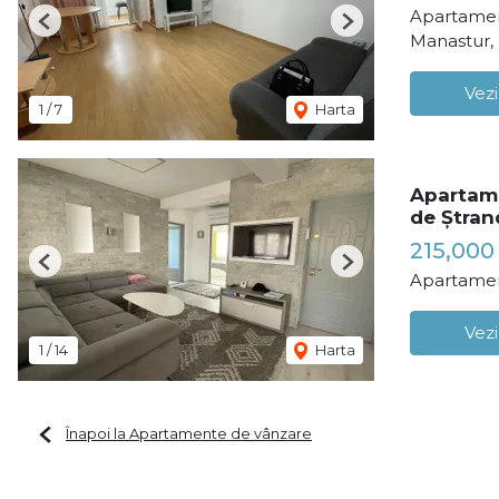
Apartamen
Previous
Next
Manastur,
Vezi
1
/
7
Harta
Apartame
de Ștran
215,000
Previous
Next
Apartamen
Vezi
1
/
14
Harta
Înapoi la Apartamente de vânzare