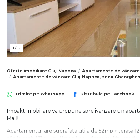
1
/
12
Oferte imobiliare Cluj-Napoca
Apartamente de vânzare
Apartamente de vânzare Cluj-Napoca, zona Gheorghen
Trimite pe
WhatsApp
Distribuie pe
Facebook
Impakt Imobiliare va propune spre ivanzare un apar
Mall!
Apartamentul are suprafata utila de 52mp + terasa 12mp
afla la etajul 11 al unui imobil nou dotat cu lift, inter