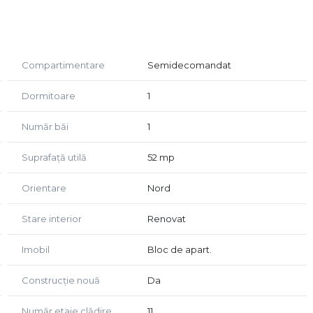
amuri termopan, incalzirea se face prin centrala de
Compartimentare
Semidecomandat
une de sala de sport, sala festiva, piscina interioara si
Dormitoare
1
or de transport in comun, a magazinelor si altor puncte
Număr băi
1
a numerele de telefon afisate sau ne puteti gasi la sediul
Suprafață utilă
52 mp
 36!
Orientare
Nord
Stare interior
Renovat
Imobil
Bloc de apart.
Construcție nouă
Da
Număr etaje clădire
11