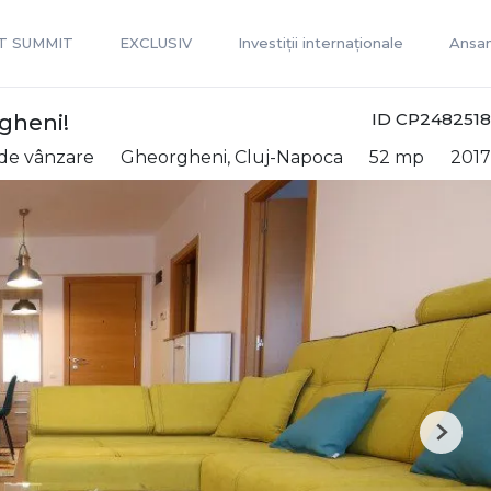
T SUMMIT
EXCLUSIV
Investiții internaționale
Ansam
ID CP2482518
gheni!
de vânzare
Gheorgheni, Cluj-Napoca
52 mp
2017
Next