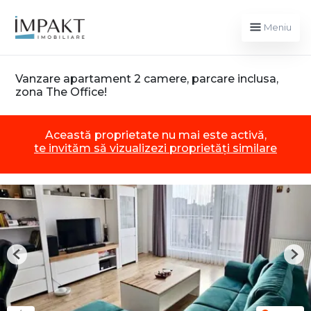
Meniu
Vanzare apartament 2 camere, parcare inclusa,
zona The Office!
Această proprietate nu mai este activă,
te invităm să vizualizezi proprietăți similare
Previous
Nex