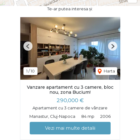
Te-ar putea interesa și:
Previous
Next
1
/
10
Harta
Vanzare apartament cu 3 camere, bloc
nou, zona Bucium!
290,000 €
Apartament cu 3 camere de vânzare
Manastur, Cluj-Napoca
84 mp
2006
Vezi mai multe detalii