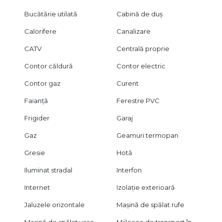
Bucătărie utilată
Cabină de duș
Calorifere
Canalizare
CATV
Centrală proprie
Contor căldură
Contor electric
Contor gaz
Curent
Faianță
Ferestre PVC
Frigider
Garaj
Gaz
Geamuri termopan
Gresie
Hotă
Iluminat stradal
Interfon
Internet
Izolație exterioară
Jaluzele orizontale
Mașină de spălat rufe