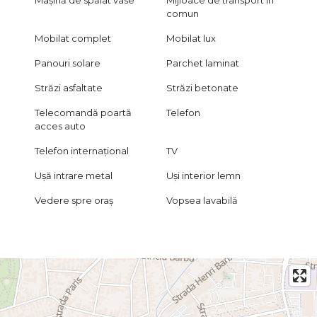
Mașină de spălat vase
Mijloace de transport în
comun
Mobilat complet
Mobilat lux
Panouri solare
Parchet laminat
Străzi asfaltate
Străzi betonate
Telecomandă poartă
Telefon
acces auto
Telefon internațional
TV
Ușă intrare metal
Uși interior lemn
Vedere spre oraș
Vopsea lavabilă