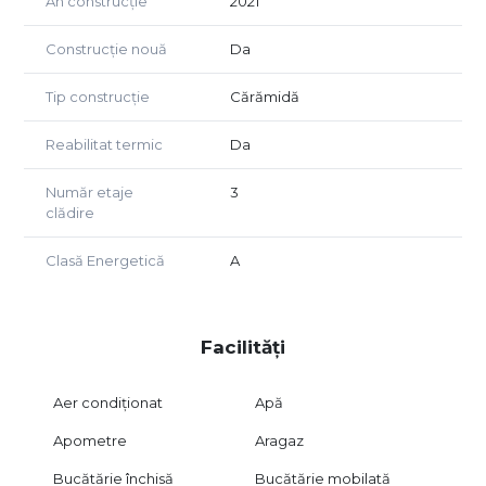
An construcție
2021
Construcție nouă
Da
Tip construcție
Cărămidă
Reabilitat termic
Da
Număr etaje
3
clădire
Clasă Energetică
A
Facilități
Aer condiționat
Apă
Apometre
Aragaz
Bucătărie închisă
Bucătărie mobilată