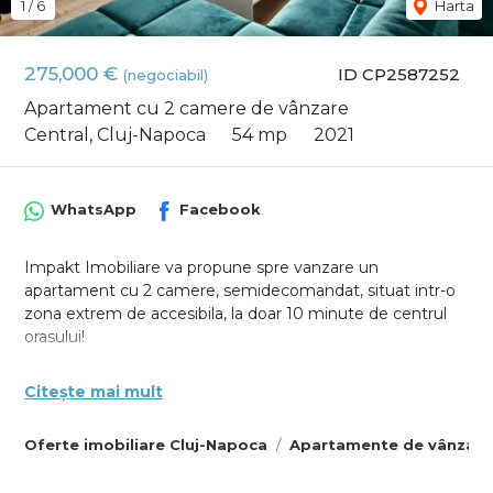
1
/
6
Harta
275,000 €
ID CP2587252
(negociabil)
Apartament cu 2 camere de vânzare
Central, Cluj-Napoca
54 mp
2021
WhatsApp
Facebook
Impakt Imobiliare va propune spre vanzare un
apartament cu 2 camere, semidecomandat, situat intr-o
zona extrem de accesibila, la doar 10 minute de centrul
orasului!
Apartamentul este situat la etajul 3 al unui imobil cu
Citește mai mult
regim redus de înălțime (P+3), cu puține apartamente,
oferind astfel un plus de intimitate și liniște.
Oferte imobiliare Cluj-Napoca
Apartamente de vânzare
Locuinta are o suprafata utila de 54 mp si beneficiaza de
un balcon generos de 14,61 mp. Compartimentarea este