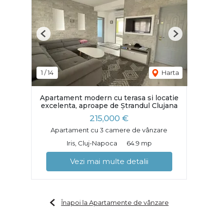
Previous
Next
1
/
14
Harta
Apartament modern cu terasa si locatie
excelenta, aproape de Ștrandul Clujana
215,000 €
Apartament cu 3 camere de vânzare
Iris, Cluj-Napoca
64.9 mp
Vezi mai multe detalii
Înapoi la Apartamente de vânzare