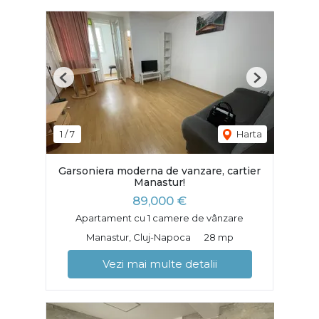
Previous
Next
1
/
7
Harta
Garsoniera moderna de vanzare, cartier
Manastur!
89,000 €
Apartament cu 1 camere de vânzare
Manastur, Cluj-Napoca
28 mp
Vezi mai multe detalii