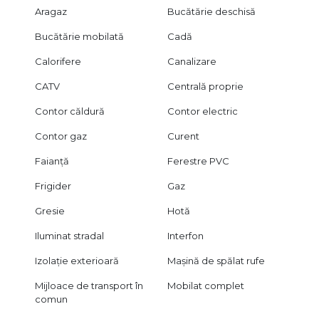
Aragaz
Bucătărie deschisă
Bucătărie mobilată
Cadă
Calorifere
Canalizare
CATV
Centrală proprie
Contor căldură
Contor electric
Contor gaz
Curent
Faianță
Ferestre PVC
Frigider
Gaz
Gresie
Hotă
Iluminat stradal
Interfon
Izolație exterioară
Mașină de spălat rufe
Mijloace de transport în
Mobilat complet
comun