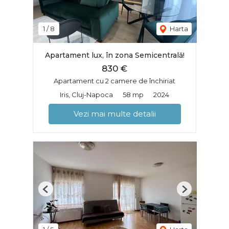
1
/
8
Harta
Apartament lux, în zona Semicentrală!
830 €
Apartament cu 2 camere de închiriat
Iris, Cluj-Napoca
58 mp
2024
Vezi mai multe detalii
Previous
Next