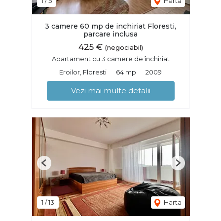
1
/
5
Harta
3 camere 60 mp de inchiriat Floresti,
parcare inclusa
425 €
(negociabil)
Apartament cu 3 camere de închiriat
Eroilor, Floresti
64 mp
2009
Vezi mai multe detalii
Previous
Next
1
/
13
Harta