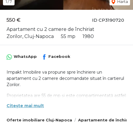
1
/
7
Harta
550 €
ID CP3190720
Apartament cu 2 camere de închiriat
Zorilor, Cluj-Napoca
55 mp
1980
WhatsApp
Facebook
Impakt Imobilire va propune spre închiriere un
apartament cu 2 camere decomandate situat în cartierul
Zorilor.
Proprietatea are 55 de mp și este compartimentată astfel:
Citește mai mult
- Living cu canapea și masă de birou
- Dormitor dotat cu un pat matrimonial și spațiu de
Oferte imobiliare Cluj-Napoca
Apartamente de închiria
depozitare