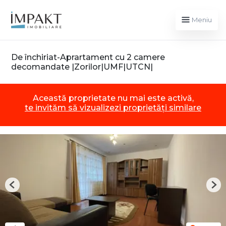
Meniu
De închiriat-Aprartament cu 2 camere
decomandate |Zorilor|UMF|UTCN|
Această proprietate nu mai este activă,
te invităm să vizualizezi proprietăți similare
Previous
Nex