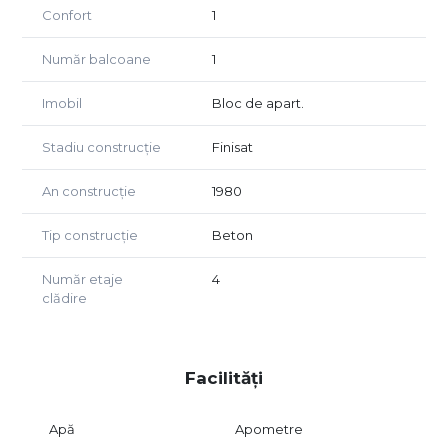
Confort
1
Număr balcoane
1
Imobil
Bloc de apart.
Stadiu construcție
Finisat
An construcție
1980
Tip construcție
Beton
Număr etaje
4
clădire
Facilități
Apă
Apometre