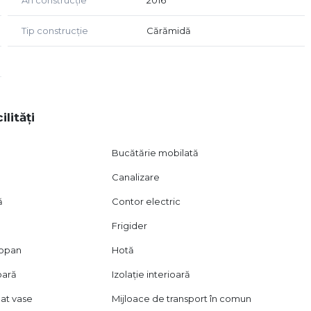
An construcție
2016
Tip construcție
Cărămidă
ii și programarea unei vizionări!
ilități
Bucătărie mobilată
Canalizare
ă
Contor electric
Frigider
mopan
Hotă
oară
Izolație interioară
lat vase
Mijloace de transport în comun