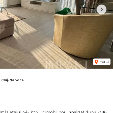
Next
Harta
t Cluj-Napoca
 la etajul 4/6 într-un imobil nou, finalizat după 2016,