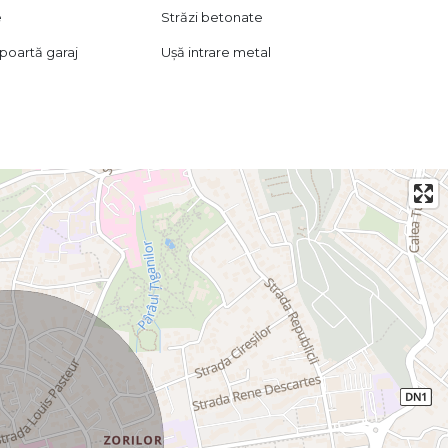
e
Străzi betonate
oartă garaj
Ușă intrare metal