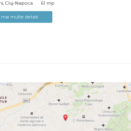
i, Cluj-Napoca
61 mp
 mai multe detalii