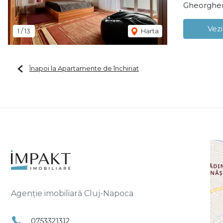
Gheorghen
Vezi
1
/
13
Harta
Înapoi la Apartamente de închiriat
Agenție imobiliară Cluj-Napoca
0753321312