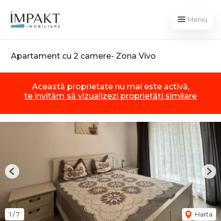
Meniu
Apartament cu 2 camere- Zona Vivo
Această proprietate nu mai este activă,
te invităm să vizualizezi proprietăți similare
Previous
Nex
1
/
7
Harta