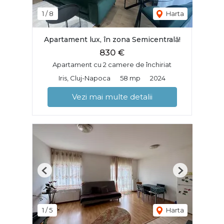
1
/
8
Harta
Apartament lux, în zona Semicentrală!
830 €
Apartament cu 2 camere de închiriat
Iris, Cluj-Napoca
58 mp
2024
Vezi mai multe detalii
Previous
Next
1
/
5
Harta