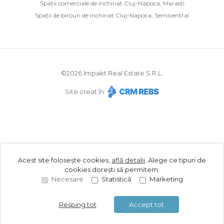
Spații comerciale de închiriat Cluj-Napoca, Marasti
Spații de birouri de închiriat Cluj-Napoca, Semicentral
©
2026
Impakt Real Estate S.R.L.
Site creat în
Acest site folosește cookies,
află detalii
.
Alege ce tipuri de
cookies dorești să permitem:
Necesare
Statistică
Marketing
Resping tot
Accept tot