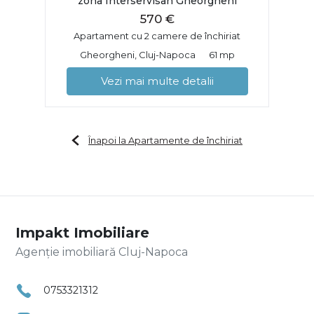
zona Interservisan Gheorgheni
570 €
Apartament cu 2 camere de închiriat
Gheorgheni, Cluj-Napoca
61 mp
Vezi mai multe detalii
Înapoi la Apartamente de închiriat
Impakt Imobiliare
Agenție imobiliară Cluj-Napoca
0753321312