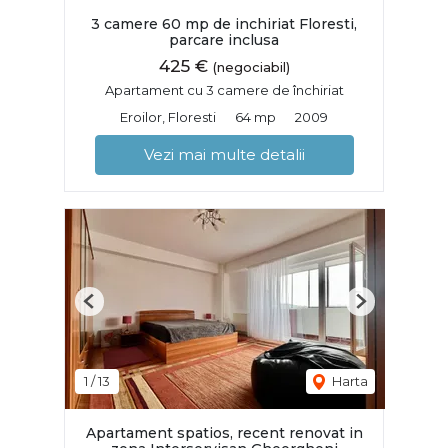
3 camere 60 mp de inchiriat Floresti,
parcare inclusa
425 €
(negociabil)
Apartament cu 3 camere de închiriat
Eroilor, Floresti
64 mp
2009
Vezi mai multe detalii
Previous
Next
1
/
13
Harta
Apartament spatios, recent renovat in