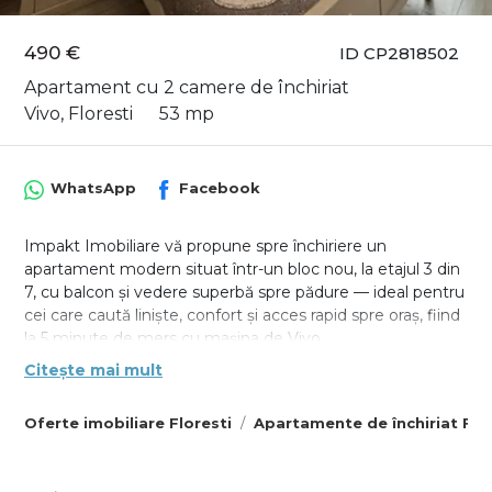
490 €
ID CP2818502
Apartament cu 2 camere de închiriat
Vivo, Floresti
53 mp
WhatsApp
Facebook
Impakt Imobiliare vă propune spre închiriere un
apartament modern situat într-un bloc nou, la etajul 3 din
7, cu balcon și vedere superbă spre pădure — ideal pentru
cei care caută liniște, confort și acces rapid spre oraș, fiind
la 5 minute de mers cu mașina de Vivo.
Citește mai mult
Suprafață utilă: 53 mp
Etaj: 3 / 7
Oferte imobiliare Floresti
Apartamente de închiriat Flo
Compartimentare: 2 camere decomandate