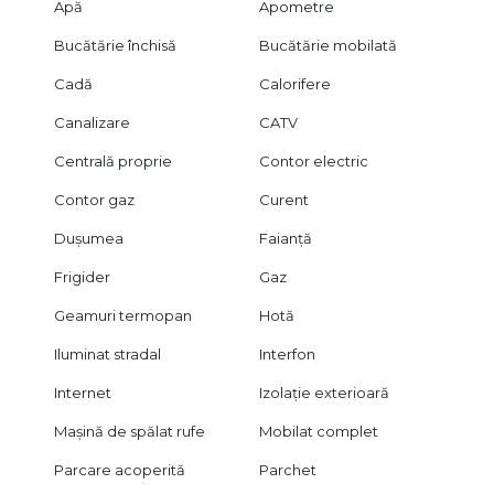
Apă
Apometre
Bucătărie închisă
Bucătărie mobilată
Cadă
Calorifere
Canalizare
CATV
Centrală proprie
Contor electric
Contor gaz
Curent
Dușumea
Faianță
Frigider
Gaz
Geamuri termopan
Hotă
Iluminat stradal
Interfon
Internet
Izolație exterioară
Mașină de spălat rufe
Mobilat complet
Parcare acoperită
Parchet