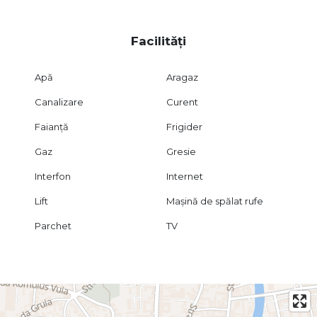
vizionari va asteptam la sediul nostru de pe str. Ciprian
Porumbescu, nr. 36 sau ne puteti contacta la numerele
Facilități
de telefon afisate.
Apă
Aragaz
Canalizare
Curent
Faianță
Frigider
Gaz
Gresie
Interfon
Internet
Lift
Mașină de spălat rufe
Parchet
TV