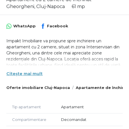
Gheorgheni, Cluj-Napoca
61 mp
WhatsApp
Facebook
Impakt Imobiliare va propune spre inchiriere un
apartament cu 2 camere, situat in zona Interservisan din
Gheorgheni, una dintre cele mai apreciate zone
rezidențiale din Cluj-Napoca. Locația oferă acces rapid la
toate facilitățile urbane, fiind ideală pentru un stil de viață
activ și confortabil.
Citește mai mult
Apartamentul este semidecomandat cu o suprafata utila
Oferte imobiliare Cluj-Napoca
Apartamente de închiria
generoasa de 60mp. Compartimentarea include:
Bucătărie separată, practică și bine organizată;
Două dormitoare spațioase, luminoase și confortabile;
Baie modernă, bine compartimentată;
Tip apartament
Apartament
Balcon generos de 8 mp, ideal pentru relaxare.
Compartimentare
Decomandat
Fiind situat la etajul 3 din 7 aveti parte de intimitate, liniste
si confort, iar orientarea nord-vestica va ofera lumina in