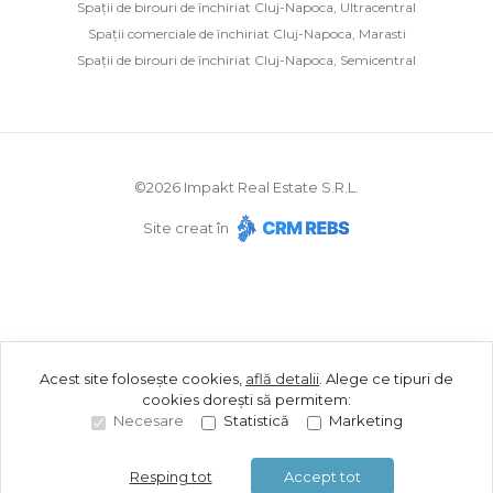
Spații de birouri de închiriat Cluj-Napoca, Ultracentral
Spații comerciale de închiriat Cluj-Napoca, Marasti
Spații de birouri de închiriat Cluj-Napoca, Semicentral
©
2026
Impakt Real Estate S.R.L.
Site creat în
Acest site folosește cookies,
află detalii
.
Alege ce tipuri de
cookies dorești să permitem:
Necesare
Statistică
Marketing
Resping tot
Accept tot
Sună acum
Solicită vizionare