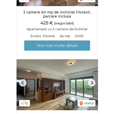
3 camere 60 mp de inchiriat Floresti,
parcare inclusa
425 €
(negociabil)
Apartament cu 3 camere de închiriat
Eroilor, Floresti
64 mp
2009
Vezi mai multe detalii
Previous
Next
1
/
12
Harta