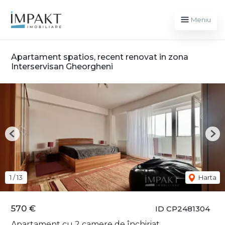
Meniu
Apartament spatios, recent renovat in zona
Interservisan Gheorgheni
Previous
Nex
1
/
13
Harta
570 €
ID CP2481304
Apartament cu 2 camere de închiriat