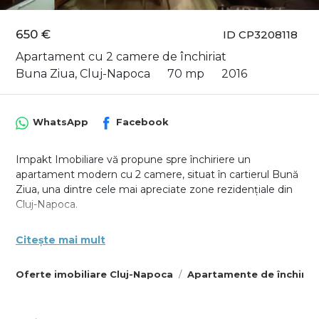
650 €
ID CP3208118
Apartament cu 2 camere de închiriat
Buna Ziua, Cluj-Napoca
70 mp
2016
WhatsApp
Facebook
Impakt Imobiliare vă propune spre închiriere un
apartament modern cu 2 camere, situat în cartierul Bună
Ziua, una dintre cele mai apreciate zone rezidențiale din
Cluj-Napoca.
Apartamentul are o suprafață utilă de 70 mp, la care se
Citește mai mult
adaugă o terasă generoasă de 12 mp, complet închisă,
ideală pentru relaxare indiferent de sezon.
Oferte imobiliare Cluj-Napoca
Apartamente de închiria
Locuința este compartimentată practic și cuprinde un
living spațios cu bucătărie open-space, un dormitor
confortabil prevăzut cu dressing, o baie spațioasă dotată