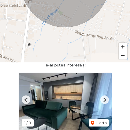
Te-ar putea interesa și:
Previous
Next
1
/
8
Harta