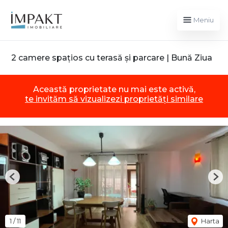
Meniu
2 camere spațios cu terasă și parcare | Bună Ziua
Această proprietate nu mai este activă,
te invităm să vizualizezi proprietăți similare
Previous
Nex
1
/
11
Harta