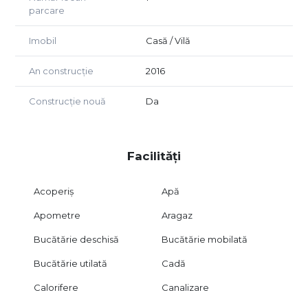
parcare
Imobil
Casă / Vilă
An construcție
2016
Construcție nouă
Da
Facilități
Acoperiș
Apă
Apometre
Aragaz
Bucătărie deschisă
Bucătărie mobilată
Bucătărie utilată
Cadă
Calorifere
Canalizare