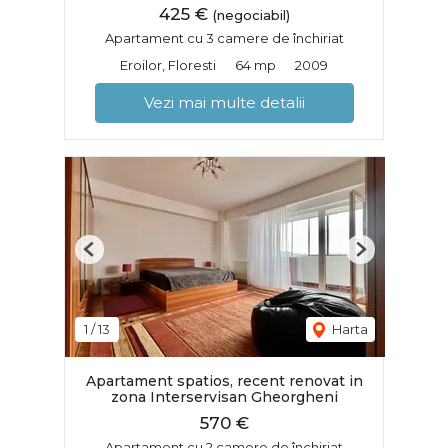
425 €
(negociabil)
Apartament cu 3 camere de închiriat
Eroilor, Floresti
64 mp
2009
Vezi mai multe detalii
Previous
Next
1
/
13
Harta
Apartament spatios, recent renovat in
zona Interservisan Gheorgheni
570 €
Apartament cu 2 camere de închiriat