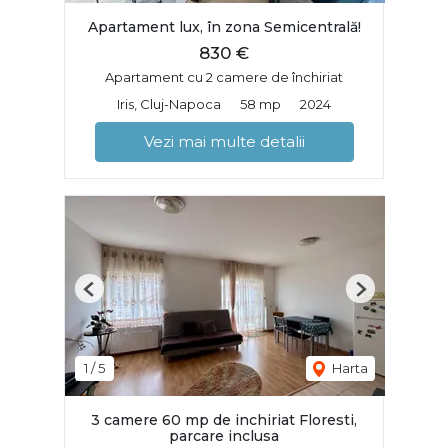
Apartament lux, în zona Semicentrală!
830 €
Apartament cu 2 camere de închiriat
Iris, Cluj-Napoca
58 mp
2024
Vezi mai multe detalii
Previous
Next
1
/
5
Harta
3 camere 60 mp de inchiriat Floresti,
parcare inclusa