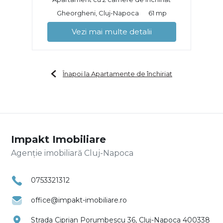
Gheorgheni, Cluj-Napoca
61 mp
Vezi mai multe detalii
Înapoi la Apartamente de închiriat
Impakt Imobiliare
Agenție imobiliară Cluj-Napoca
0753321312
office@impakt-imobiliare.ro
Strada Ciprian Porumbescu 36, Cluj-Napoca 400338