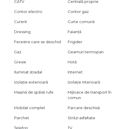
CATV
Centrală proprie
Contor electric
Contor gaz
Curent
Curte comună
Dressing
Faianță
Ferestre care se deschid
Frigider
Gaz
Geamuri termopan
Gresie
Hotă
Iluminat stradal
Internet
Izolație exterioară
Izolație interioară
Mașină de spălat rufe
Mijloace de transport în
comun
Mobilat complet
Parcare deschisă
Parchet
Străzi asfaltate
Telefon
TV